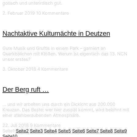
gotisch und unterirdisch gut.
2. Februar 2019
10 Kommentare
Nachtaktive Kulturnächte in Deutzen
Gute Musik und Gruftis in einem Park – garniert an
Quarkbällchen mit Klößen. Warum ist eigentlich das 13. NCN
unser erstes?
3. Oktober 2018
4 Kommentare
Der Berg ruft …
… und wir arbeiten uns durch ein Dickicht aus 200.000
Kreuzen. Das Beste: wer hier zuspät kommt, wird belohnt mit
einer atemberaubenden Atmosphäre.
22. Juli 2018
9 Kommentare
Seite
1
Seite
2
Seite
3
Seite
4
Seite
5
Seite
6
Seite
7
Seite
8
Seite
9
Seite
10