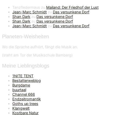
Tanzfledermaus
zu
Mailand: Der Friedhof der Lust
Jean-Marc Schmidt
zu
Das versunkene Dorf
Shan Dark
zu
Das versunkene Dorf
Shan Dark
zu
Das versunkene Dorf
Jean-Marc Schmidt
zu
Das versunkene Dorf
Planeten-Weisheiten
Wo die Sprache aufhört, fängt die Musik an.
(steht am Tor der Musikschule Bamberg)
Meine Lieblingsblogs
1NITE TENT
Bestatterweblog
Burgdame
buurtaal
Channel 666
Endzeitromantik
Goths up trees
Klangwelt
Kostbare Natur