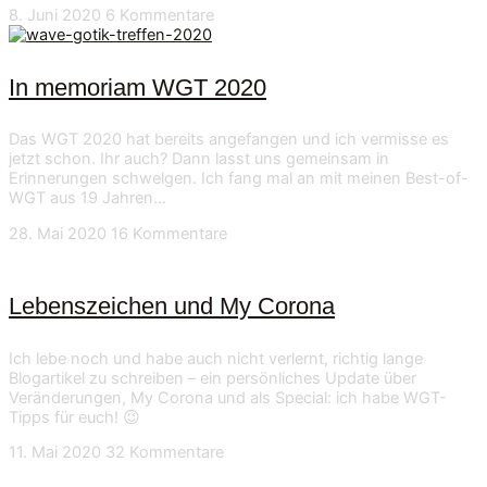
8. Juni 2020
6 Kommentare
In memoriam WGT 2020
Das WGT 2020 hat bereits angefangen und ich vermisse es
jetzt schon. Ihr auch? Dann lasst uns gemeinsam in
Erinnerungen schwelgen. Ich fang mal an mit meinen Best-of-
WGT aus 19 Jahren…
28. Mai 2020
16 Kommentare
Lebenszeichen und My Corona
Ich lebe noch und habe auch nicht verlernt, richtig lange
Blogartikel zu schreiben – ein persönliches Update über
Veränderungen, My Corona und als Special: ich habe WGT-
Tipps für euch! 😉
11. Mai 2020
32 Kommentare