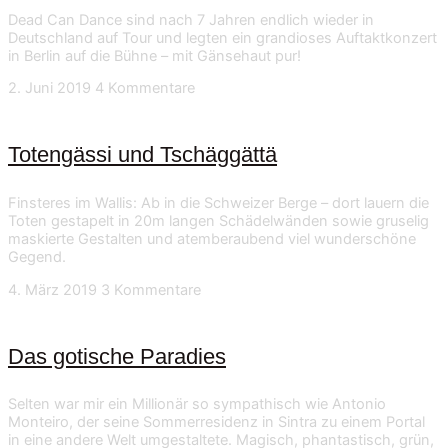
Dead Can Dance sind nach 7 Jahren endlich wieder in
Deutschland auf Tour und legten ein grandioses Auftaktkonzert
in Berlin auf die Bühne – mit Gänsehaut pur!
2. Juni 2019
4 Kommentare
Totengässi und Tschäggättä
Finsteres im Wallis: Ab in die Schweizer Berge – dort lauern die
Toten gestapelt in 20m langen Schädelwänden sowie gruselig
maskierte Gestalten und atemberaubend viel wunderschöne
Gegend.
4. März 2019
3 Kommentare
Das gotische Paradies
Selten war mir ein Millionär so sympathisch wie Antonio
Monteiro, der seine Sommerresidenz in Sintra zu einem Portal
in eine andere Welt umgestaltete. Magisch, phantastisch, grün,