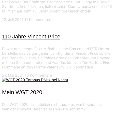
Der Bäcker. Der Erhängte. Der Scheintote. Der Junge mit Down-
Syndrom. In der kleinen, italienischen Stadt Urbania erzählen 15
Mumien aus dem 16. Jahrhundert ihre Geschichte(n).
12. Juli 2021
11 Kommentare
110 Jahre Vincent Price
Er war das personifizierte, ästhetische Grauen und DER Horror-
Darsteller des vergangenen Jahrhunderts. Vincent Price spielte
den Roderick Usher, Dr. Phibes oder den Schöpfer von Edward
mit den Scherenhänden und war das Idol von Tim Burton. Eine
Hommage an den Horror-Vater zum 110. Geburtstag!
27. Mai 2021
10 Kommentare
Mein WGT 2020
Das WGT 2020 fiel natürlich nicht aus – es war höchstens
weniger schwarz. Aber ist das wirklich schlimm?