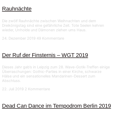
Rauhnächte
Die zwölf Rauhnächte zwischen Weihnachten und dem
Dreikönigstag sind eine gefährliche Zeit. Tote Seelen kehren
wieder, Unholde und Dämonen ziehen ums Haus.
24. Dezember 2019
49 Kommentare
Der Ruf der Finsternis – WGT 2019
Dieses Jahr gab’s in Leipzig zum 28. Wave-Gotik-Treffen einige
Überraschungen: Gothic-Parties in einer Kirche, schwarze
Hälse und ein sensationelles Mandarinen-Dessert zum
Abschluss.
22. Juli 2019
2 Kommentare
Dead Can Dance im Tempodrom Berlin 2019