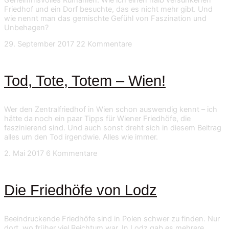
Friedhof und ein Dorf besuchte, das es nicht mehr gibt. Und
wie nennt man das gemischte Gefühl von Faszination und
Unbehagen?
29. September 2017
22 Kommentare
Tod, Tote, Totem – Wien!
Wer den Zentralfriedhof in Wien schon auswendig kennt – ich
hätte da noch ein paar Tipps für Wiener Friedhöfe, die
faszinierend sind. Und auch sonst dreht sich in diesem Beitrag
alles um den Tod irgendwie. Alles wie immer.
2. Mai 2017
6 Kommentare
Die Friedhöfe von Lodz
Beeindruckende Friedhöfe sind in Polen schwer zu finden. Nur
dort, wo früher viel Reichtum war. In Lodz gab es mehrere