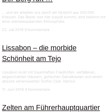
… und wir arbeiten uns durch ein Dickicht aus 200.000
Kreuzen. Das Beste: wer hier zuspät kommt, wird belohnt mit
einer atemberaubenden Atmosphäre.
22. Juli 2018
9 Kommentare
Lissabon – die morbide
Schönheit am Tejo
Lissabon lockt mit traumhaften Friedhöfen, verfallenen,
abgeschabten Häusern, gotischen Sakralbauten und einem
absolut sehenswerten Gothic Club. Vamos!
11. Juni 2018
4 Kommentare
Zelten am Führerhauptquartier