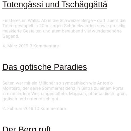
Totengässi und Tschäggättä
Finsteres im Wallis: Ab in die Schweizer Berge – dort lauern die
Toten gestapelt in 20m langen Schädelwänden sowie gruselig
maskierte Gestalten und atemberaubend viel wunderschöne
Gegend.
4. März 2019
3 Kommentare
Das gotische Paradies
Selten war mir ein Millionär so sympathisch wie Antonio
Monteiro, der seine Sommerresidenz in Sintra zu einem Portal
in eine andere Welt umgestaltete. Magisch, phantastisch, grün,
gotisch und unterirdisch gut.
2. Februar 2019
10 Kommentare
Der Berg ruft …