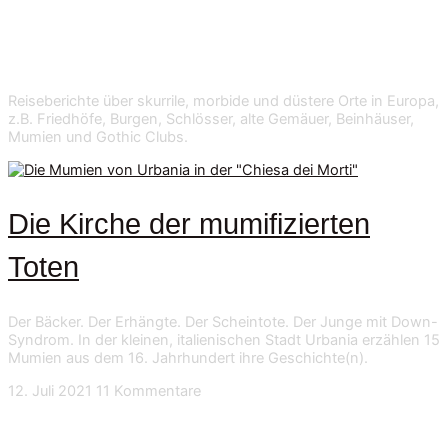
Reiseberichte über skurrile, morbide und düstere Orte in Europa,
z.B. Friedhöfe, Burgen, Schlösser, alte Gemäuer, Beinhäuser,
Mumien und Gothic Clubs.
Die Kirche der mumifizierten
Toten
Der Bäcker. Der Erhängte. Der Scheintote. Der Junge mit Down-
Syndrom. In der kleinen, italienischen Stadt Urbania erzählen 15
Mumien aus dem 16. Jahrhundert ihre Geschichte(n).
12. Juli 2021
11 Kommentare