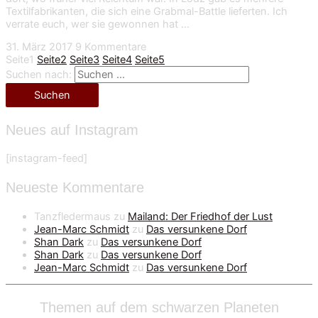
Textilfabrikanten, die sich eine Grabmal-Battle lieferten. Ich
verrate euch, wer sie gewonnen hat …
31. März 2017
9 Kommentare
Seite
1
Seite
2
Seite
3
Seite
4
Seite
5
Suchen nach:
Neues auf Instagram
[instagram-feed]
Neueste Kommentare
Tanzfledermaus
zu
Mailand: Der Friedhof der Lust
Jean-Marc Schmidt
zu
Das versunkene Dorf
Shan Dark
zu
Das versunkene Dorf
Shan Dark
zu
Das versunkene Dorf
Jean-Marc Schmidt
zu
Das versunkene Dorf
Themen auf dem schwarzen Planeten