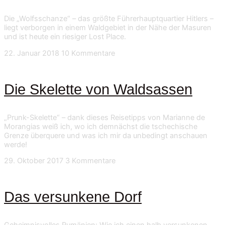
Die „Wolfsschanze“ – das größte Führerhauptquartier Hitlers –
liegt verborgen in einem Waldgebiet in der Nähe der Masuren
und ist heute ein riesiger Lost Place.
22. Januar 2018
10 Kommentare
Die Skelette von Waldsassen
„Prunk-Skelette“ – dank dieses Reisetipps von Marianne de
Morangias weiß ich, wo ich demnächst die tschechische
Grenze überquere und was ich mir da unbedingt anschauen
werde!
29. Oktober 2017
3 Kommentare
Das versunkene Dorf
Geheimnisvolles Rumänien: Wie ich einen halb versunkenen