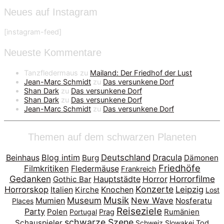
Neues auf Instagram
[instagram-feed]
Neueste Kommentare
Tanzfledermaus
zu
Mailand: Der Friedhof der Lust
Jean-Marc Schmidt
zu
Das versunkene Dorf
Shan Dark
zu
Das versunkene Dorf
Shan Dark
zu
Das versunkene Dorf
Jean-Marc Schmidt
zu
Das versunkene Dorf
Themen auf dem schwarzen Planeten
Blog intim
Deutschland
Dracula
Beinhaus
Burg
Dämonen
Friedhöfe
Filmkritiken
Fledermäuse
Frankreich
Gedanken
Horrorfilme
Hauptstädte
Horror
Gothic Bar
Konzerte
Horrorskop
Leipzig
Italien
Kirche
Knochen
Lost
Musik
Museum
New Wave
Mumien
Nosferatu
Places
Reiseziele
Party
Polen
Portugal
Prag
Rumänien
schwarze Szene
Schauspieler
Schweiz
Slowakei
Tod