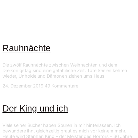
Rauhnächte
Die zwölf Rauhnächte zwischen Weihnachten und dem
Dreikönigstag sind eine gefährliche Zeit. Tote Seelen kehren
wieder, Unholde und Dämonen ziehen ums Haus.
24. Dezember 2019
49 Kommentare
Der King und ich
Viele seiner Bücher haben Spuren in mir hinterlassen. Ich
bewundere ihn, gleichzeitig graut es mich vor keinem mehr.
Heute wird Stephen King – der Meister des Horrors – 66 Jahre