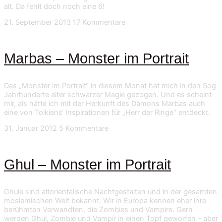
alt. Da fehlt doch noch eine 6!
21. September 2013
17 Kommentare
Marbas – Monster im Portrait
Das „Monster im Portrait“ in diesem Monat hat mich in den Sog
Jahrhunderte alter schwarzer Magie gezogen. Und es scheint
mir, als hätte ich mit der Herkunft des Dämons Marbas auch
eine von Tolkiens‘ Inspirationen für „Herr der Ringe“ entdeckt.
31. Januar 2012
5 Kommentare
Ghul – Monster im Portrait
Ghule sind altorientalische Nachtgestalten und in der gesamten
moslemischen Welt bekannt. Wir in Europa kennen eher ihre
berühmten Verwandten, die Zombies und Vampire. Gern
werden Ghul, Zombie und Vampir in einen Topf geworfen – aber