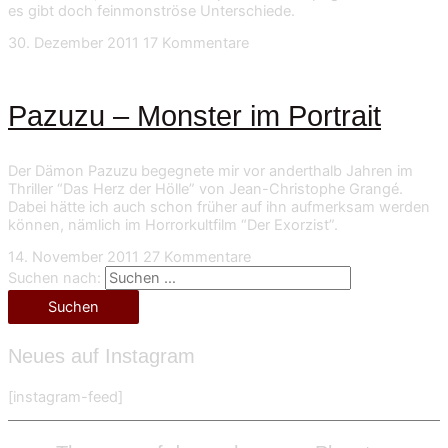
es gibt doch feinmonströse Unterschiede.
30. Dezember 2011
17 Kommentare
Pazuzu – Monster im Portrait
Der Dämon Pazuzu begegnete mir vor anderthalb Jahren im
Thriller “Das Herz der Hölle” von Jean-Christophe Grangé.
Dabei hätte ich auch schon früher auf ihn aufmerksam werden
können, nämlich im Horrorkultfilm “Der Exorzist”.
14. November 2011
27 Kommentare
Suchen nach:
Neues auf Instagram
[instagram-feed]