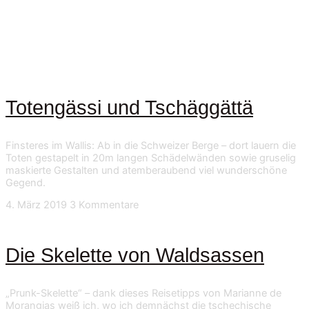
Totengässi und Tschäggättä
Finsteres im Wallis: Ab in die Schweizer Berge – dort lauern die
Toten gestapelt in 20m langen Schädelwänden sowie gruselig
maskierte Gestalten und atemberaubend viel wunderschöne
Gegend.
4. März 2019
3 Kommentare
Die Skelette von Waldsassen
„Prunk-Skelette“ – dank dieses Reisetipps von Marianne de
Morangias weiß ich, wo ich demnächst die tschechische