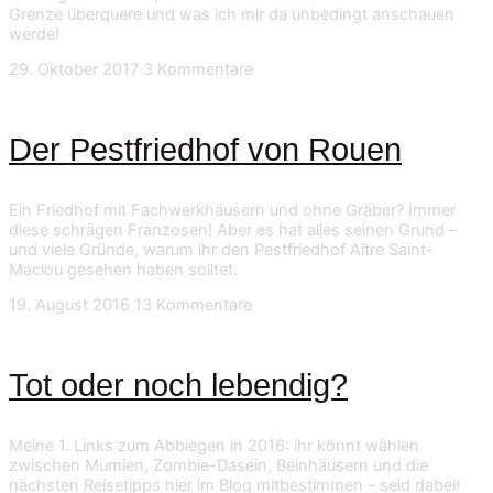
Grenze überquere und was ich mir da unbedingt anschauen
werde!
29. Oktober 2017
3 Kommentare
Der Pestfriedhof von Rouen
Ein Friedhof mit Fachwerkhäusern und ohne Gräber? Immer
diese schrägen Franzosen! Aber es hat alles seinen Grund –
und viele Gründe, warum ihr den Pestfriedhof Aître Saint-
Maclou gesehen haben solltet.
19. August 2016
13 Kommentare
Tot oder noch lebendig?
Meine 1. Links zum Abbiegen in 2016: ihr könnt wählen
zwischen Mumien, Zombie-Dasein, Beinhäusern und die
nächsten Reisetipps hier im Blog mitbestimmen – seid dabei!