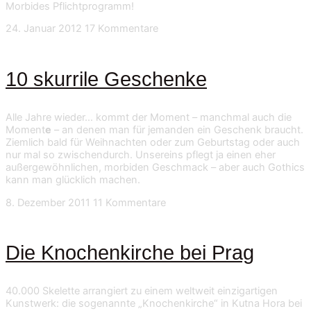
Morbides Pflichtprogramm!
24. Januar 2012
17 Kommentare
10 skurrile Geschenke
Alle Jahre wieder… kommt der Moment – manchmal auch die
Moment
e
– an denen man für jemanden ein Geschenk braucht.
Ziemlich bald für Weihnachten oder zum Geburtstag oder auch
nur mal so zwischendurch. Unsereins pflegt ja einen eher
außergewöhnlichen, morbiden Geschmack – aber auch Gothics
kann man glücklich machen.
8. Dezember 2011
11 Kommentare
Die Knochenkirche bei Prag
40.000 Skelette arrangiert zu einem weltweit einzigartigen
Kunstwerk: die sogenannte „Knochenkirche“ in Kutna Hora bei