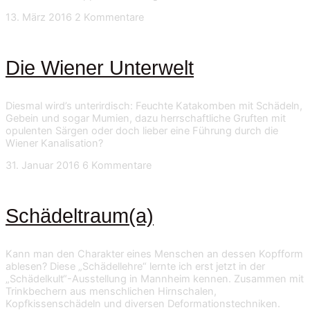
13. März 2016
2 Kommentare
Die Wiener Unterwelt
Diesmal wird’s unterirdisch: Feuchte Katakomben mit Schädeln,
Gebein und sogar Mumien, dazu herrschaftliche Gruften mit
opulenten Särgen oder doch lieber eine Führung durch die
Wiener Kanalisation?
31. Januar 2016
6 Kommentare
Schädeltraum(a)
Kann man den Charakter eines Menschen an dessen Kopfform
ablesen? Diese „Schädellehre“ lernte ich erst jetzt in der
„Schädelkult“-Ausstellung in Mannheim kennen. Zusammen mit
Trinkbechern aus menschlichen Hirnschalen,
Kopfkissenschädeln und diversen Deformationstechniken.