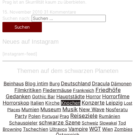
Prag ist an Skurrilität kaum zu überbieten.
15. November 2010
31 Kommentare
Suchen nach:
Neues auf Instagram
[instagram-feed]
Themen auf dem schwarzen Planeten
Blog intim
Deutschland
Dracula
Beinhaus
Burg
Dämonen
Friedhöfe
Filmkritiken
Fledermäuse
Frankreich
Gedanken
Horrorfilme
Hauptstädte
Horror
Gothic Bar
Konzerte
Horrorskop
Leipzig
Italien
Kirche
Knochen
Lost
Musik
Museum
New Wave
Mumien
Nosferatu
Places
Reiseziele
Party
Polen
Portugal
Prag
Rumänien
schwarze Szene
Schauspieler
Schweiz
Slowakei
Tod
WGT
Vampire
Tschechien
Wien
Browning
Ultravox
Zombies
Österreich