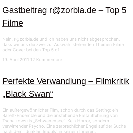
Gastbeitrag r@zorbla.de – Top 5
Filme
Nein, r@zorbla.de und ich haben uns nicht abgesprochen,
dass wir uns die zwei zur Auswahl stehenden Themen Filme
oder Cover bei den Top 5 of
19. April 2011
12 Kommentare
Perfekte Verwandlung – Filmkritik
„Black Swan“
Ein außergewöhnlicher Film, schon durch das Setting: ein
Ballett-Ensemble und die anstehende Erstaufführung von
Tschaikowskis „Schwanensee“. Kein Horror, sondern
verwirrender Psycho. Eine zerbrechlicher Engel auf der Suche
nach dem „dunklen Impuls“ in seinem Inneren.