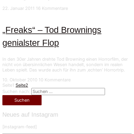
22. Januar 2011
16 Kommentare
„Freaks“ – Tod Brownings
genialster Flop
In den 30er Jahren drehte Tod Browning einen Horrorfilm, der
nicht von übersinnlichen Wesen handelt, sondern im realen
Leben spielt. Das wurde auch für ihn zum ‚echten’ Horrortrip.
10. Oktober 2010
10 Kommentare
Seite
1
Seite
2
Suchen nach:
Neues auf Instagram
[instagram-feed]