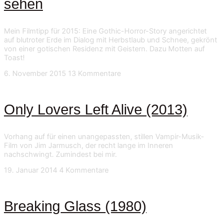
sehen
Mein Filmtipp für 2015: Eine Gothic-Horror-Story angerichtet
auf blutroter Erde im Dialog mit Herbstlaub und Schnee, gekrönt
von einer gotischen Residenz mit Geistern. Dazu Motten auf
Toast!
6. November 2015
13 Kommentare
Only Lovers Left Alive (2013)
Vorhang auf für einen unangepassten, stillen Vampir-Musik-
Film von Jim Jarmusch, der recht lange im Inneren
nachschwingt. Zumindest bei mir.
19. Januar 2014
4 Kommentare
Breaking Glass (1980)