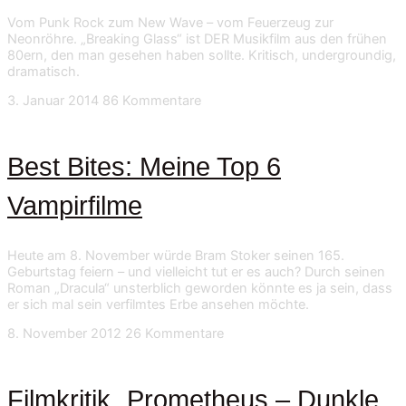
Vom Punk Rock zum New Wave – vom Feuerzeug zur
Neonröhre. „Breaking Glass“ ist DER Musikfilm aus den frühen
80ern, den man gesehen haben sollte. Kritisch, undergroundig,
dramatisch.
3. Januar 2014
86 Kommentare
Best Bites: Meine Top 6
Vampirfilme
Heute am 8. November würde Bram Stoker seinen 165.
Geburtstag feiern – und vielleicht tut er es auch? Durch seinen
Roman „Dracula“ unsterblich geworden könnte es ja sein, dass
er sich mal sein verfilmtes Erbe ansehen möchte.
8. November 2012
26 Kommentare
Filmkritik „Prometheus – Dunkle