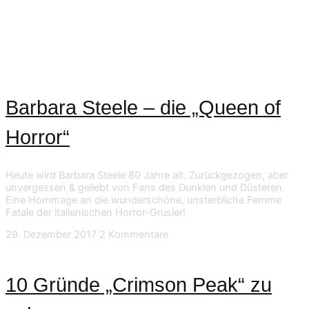
Barbara Steele – die „Queen of
Horror“
Heute wird Barbara Steele 80 Jahre alt. Zurückgezogen, aber
unvergessen & geliebt von Fans des Dunklen und Düsteren.
Eine Hommage an die wunderschöne, unsterbliche Femme
Fatale der italienischen Horror-Grusler!
29. Dezember 2017
2 Kommentare
10 Gründe „Crimson Peak“ zu