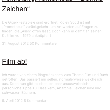
Zeichen“
Die Giger-Festspiele sind eröffnet! Ridley Scott ist mit
„Prometheus“ zurückgekehrt um Antworten auf Fragen zu
finden, die „Alien“ offen lässt. Doch kann er damit an seinen
Kultfilm von 1979 anknüpfen?
31. August 2012
50 Kommentare
Film ab!
Ich wurde von einem Blogstöckchen zum Thema Film und Buch
getroffen. Das passiert mir selten, normalerweise weiche ich
aus. Doch nun gibt es eben ein paar unausweichliche,
persönliche Tipps zu Klassikern, Anarchie, Leichenliebe und
schwarzen Büchern.
9. April 2012
8 Kommentare