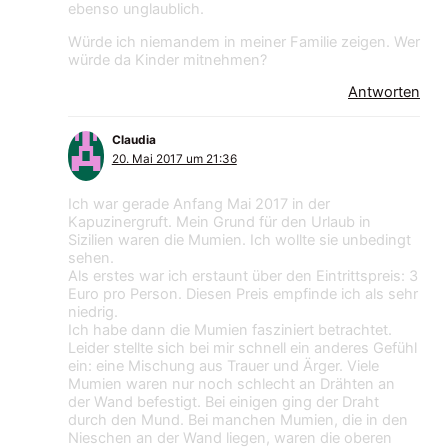
ebenso unglaublich.
Würde ich niemandem in meiner Familie zeigen. Wer
würde da Kinder mitnehmen?
Antworten
Claudia
20. Mai 2017 um 21:36
Ich war gerade Anfang Mai 2017 in der
Kapuzinergruft. Mein Grund für den Urlaub in
Sizilien waren die Mumien. Ich wollte sie unbedingt
sehen.
Als erstes war ich erstaunt über den Eintrittspreis: 3
Euro pro Person. Diesen Preis empfinde ich als sehr
niedrig.
Ich habe dann die Mumien fasziniert betrachtet.
Leider stellte sich bei mir schnell ein anderes Gefühl
ein: eine Mischung aus Trauer und Ärger. Viele
Mumien waren nur noch schlecht an Drähten an
der Wand befestigt. Bei einigen ging der Draht
durch den Mund. Bei manchen Mumien, die in den
Nieschen an der Wand liegen, waren die oberen