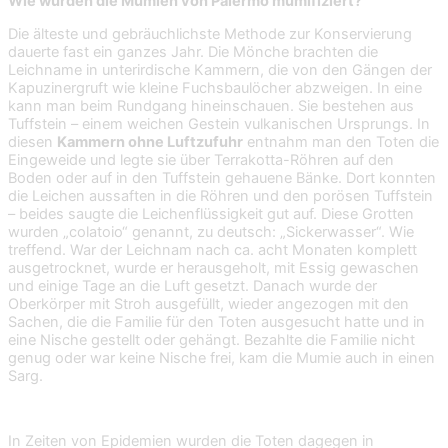
Wie wurden die Mumien von Palermo mumifiziert?
Die älteste und gebräuchlichste Methode zur Konservierung
dauerte fast ein ganzes Jahr. Die Mönche brachten die
Leichname in unterirdische Kammern, die von den Gängen der
Kapuzinergruft wie kleine Fuchsbaulöcher abzweigen. In eine
kann man beim Rundgang hineinschauen. Sie bestehen aus
Tuffstein – einem weichen Gestein vulkanischen Ursprungs. In
diesen
Kammern ohne Luftzufuhr
entnahm man den Toten die
Eingeweide und legte sie über Terrakotta-Röhren auf den
Boden oder auf in den Tuffstein gehauene Bänke. Dort konnten
die Leichen aussaften in die Röhren und den porösen Tuffstein
– beides saugte die Leichenflüssigkeit gut auf. Diese Grotten
wurden „colatoio“ genannt, zu deutsch: „Sickerwasser“. Wie
treffend. War der Leichnam nach ca. acht Monaten komplett
ausgetrocknet, wurde er herausgeholt, mit Essig gewaschen
und einige Tage an die Luft gesetzt. Danach wurde der
Oberkörper mit Stroh ausgefüllt, wieder angezogen mit den
Sachen, die die Familie für den Toten ausgesucht hatte und in
eine Nische gestellt oder gehängt. Bezahlte die Familie nicht
genug oder war keine Nische frei, kam die Mumie auch in einen
Sarg.
In Zeiten von Epidemien wurden die Toten dagegen in