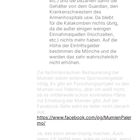
etc.) und die bezahlen damit die
Gehälter von dem Guardian, den
Krankenschwestern des
Armenhospitals usw. Da bleibt
für die Katakomben nichts übrig,
da die außer einigen wenigen
Einnahmequellen (Hochzeiten,
etc.) nichts mehr haben. Auf die
Höhe der Eintrittsgelder
bestimmen die Mönche und die
werden das sehr wahrscheinlich
nicht erhöhen.
Zur fachmännischen Restaurierung der
Mumien wären externe Sponsorengelder
nötig. Es gibt ein Forschungsprojekt zu den
Mumien von Palermo, aber ich weiß nicht,
ob es mittlerweile schon konkretere Pläne
zur Erhaltung der Mumien gibt. Auf der
Facebook-Seite sieht es leider nicht danach
aus:
https://www.facebook.com/pg/MumienPaler
mo/
Ja, das kann einen traurig machen. Auch
wenn ich Verfall mag, wäre es schade, wenn