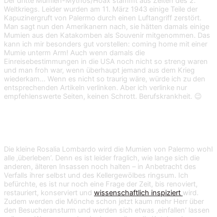
Der dritte Mumien-Mythos/Hoax stammt aus Zeiten des 2.
Weltkriegs. Leider wurden am 11. März 1943 einige Teile der
Kapuzinergruft von Palermo durch einen Luftangriff zerstört.
Man sagt nun den Amerikanern nach, sie hätten damals einige
Mumien aus den Katakomben als Souvenir mitgenommen. Das
kann ich mir besonders gut vorstellen: coming home mit einer
Mumie unterm Arm! Auch wenn damals die
Einreisebestimmungen in die USA noch nicht so streng waren
und man froh war, wenn überhaupt jemand aus dem Krieg
wiederkam… Wenn es nicht so traurig wäre, würde ich zu den
entsprechenden Artikeln verlinken. Aber ich verlinke nur
empfehlenswerte Seiten, keinen Schrott. Berufskrankheit. 😉
Nichts ist für die Ewigkeit
Die kleine Rosalia Lombardo wird die Mumien von Palermo wohl
alle ‚überleben’. Denn es ist leider fraglich, wie lange sich die
anderen, älteren Insassen noch halten – in Anbetracht des
Verfalls ihrer selbst und des Kellergewölbes ringsum. Ich
befürchte, es ist nur noch eine Frage der Zeit, bis renoviert,
restauriert, konserviert und
wissenschaftlich inspiziert
wird.
Zudem werden die Mönche schon jetzt kaum mehr Herr über
den Besucheransturm und werden sich etwas ‚einfallen’ lassen