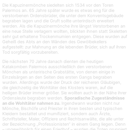
Die Kapuzinermönche siedelten sich 1534 vor den Toren
Palermos an. 65 Jahre später wurde es etwas eng für die
verstorbenen Ordensbrüder, die unter dem Konventsgebäude
begraben lagen und die Gruft sollte unterirdisch erweitert
werden. Als die Kapuzinermönche ihre längst Verstorbenen an
eine neue Stelle verlagern wollten, blickten ihnen statt Skeletten
sehr gut erhaltene Trockenmumien entgegen. Diese wurden auf
Geheiß des Abts an den Wänden des Gewölbekellers
aufgestellt: zur Mahnung an die lebenden Brüder, sich auf ihren
Tod sorgfältig vorzubereiten.
Die nächsten 70 Jahre danach dienten die heutigen
Katakomben Palermos ausschließlich den verstorbenen
Mönchen als unterirische Grabstätte, von denen einige in
Einzelsärgen an den Seiten des ersten Gangs begraben
wurden. Allerdings wurde der Druck der reicheren Gläubigen,
die gleichzeitig die Wohltäter des Klosters waren, auf die
heiligen Brüder immer größer. Sie wollten auch in der Nähe ihrer
Ordensleute begraben werden.
Sporadische Zugeständnisse
an die Wohltäter nahmen zu.
Irgendwann wurden nicht nur
Mönche, Bischöfe und Priester in ihren besten und typischen
Kleidern bestattet und mumifiziert, sondern auch Ärzte,
Schriftsteller, Maler, Offiziere und Rechtsanwälte, die alle unter
der Bezeichnung „Professionisten“ in einem Gang liegen. Denn
– ungewöhnlich für einen Friedhof – wurden die Toten gruppiert