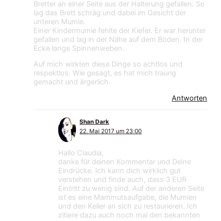
Bretter an einer Seite aus der Halterung gefallen. So
lag das Brett schräg und dabei im Gesicht der
unteren Mumie.
Einer Kindermumie fehlte der Kiefer. Er war herunter
gefallen und lag in der Nähe auf dem Boden. In der
Ecke lange Spinnenweben.
Auf mich wirkten diese Dinge so achtlos und
respektlos. Wie gesagt, es hat mich traurig
gemacht und ärgerlich.
Antworten
Shan Dark
22. Mai 2017 um 23:00
Hallo Claudia,
danke für deinen Kommentar und Deine
Eindrücke. Ich kann dich wirklich gut
verstehen und finde auch, dass 3 EUR
Eintritt zu wenig sind. Auf der anderen Seite
ist es eine Mammutsaufgabe, die Mumien
und den Keller an sich zu restaurieren. Ich
zitiere dazu auch noch mal den bekannten