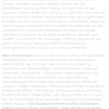
Jahren. Ich hätte sie zuerst gefragt, warum sie sich
mumifizieren lassen wollten. Weil es so üblich war in den
besseren Kreisen Palermos, um dazu zu gehören? Geschah es
eher auf Wunsch der/des Verstorbenen oder der Angehörigen?
Konnten sie den Tod ihrer Lieben besser verarbeiten, wenn sie
statt zu einem steinernen Grab zu einem mumifizierten Antlitz
sprachen? Ich mache mir Gedanken und laufe die Gänge
mehrfach entlang. In einem steht eine Mumie, die sehr gut
erhalten ist und mich mit den Augen verfolgt, egal wohin ich
gehe. Ich muss an diese gemalten Portraits denken.
Unangenehm ist das und ja, auch etwas unheimlich.
Aber diese Kleider!
Es ist wirklich wie in einer antik-morbiden
Kleiderkammer. Stil, Accessoires und Mode vergangener
Jahrhunderte, der Chic der High-Society von Palermo,
Gewänder von Würdenträgern, die favorisierten Stoffe der
betuchten Gesellschaft – all das kann man problemlos der
Kleidung der Mumien entnehmen und spart sich das
Heimatmuseum. Die Frauen und unverheirateten Mädchen
(„virgins“) tragen Häubchen, Rüschen und mit Spitze besetzte
Kleider oder Röcke. Von Motten zerfressen und durchlöchert.
Knöpfe bröckeln, Fäden seilen sich ab. Aus Weiß ist im Laufe
der Jahre dreckiges Grau geworden. Manche Frauenmumien
wirken dadurch
wie Gespensterinnen in alten Schlössern,
andere wie aus einem Zombiefilm. Oder wie Norman Bates’