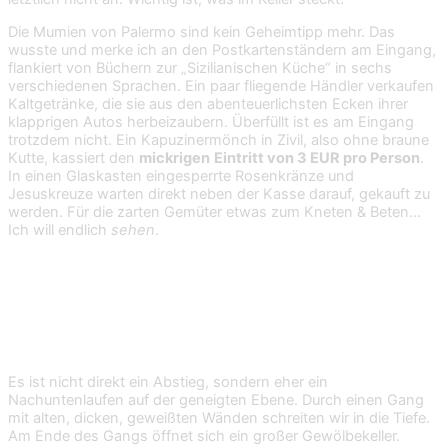
Die Mumien von Palermo sind kein Geheimtipp mehr. Das
wusste und merke ich an den Postkartenständern am Eingang,
flankiert von Büchern zur „Sizilianischen Küche“ in sechs
verschiedenen Sprachen. Ein paar fliegende Händler verkaufen
Kaltgetränke, die sie aus den abenteuerlichsten Ecken ihrer
klapprigen Autos herbeizaubern. Überfüllt ist es am Eingang
trotzdem nicht. Ein Kapuzinermönch in Zivil, also ohne braune
Kutte, kassiert den
mickrigen
Eintritt von 3 EUR pro Person
.
In einen Glaskasten eingesperrte Rosenkränze und
Jesuskreuze warten direkt neben der Kasse darauf, gekauft zu
werden. Für die zarten Gemüter etwas zum Kneten & Beten…
Ich will endlich
sehen
.
Der größte Mumien-(Alb)Traum
der Welt
Es ist nicht direkt ein Abstieg, sondern eher ein
Nachuntenlaufen auf der geneigten Ebene. Durch einen Gang
mit alten, dicken, geweißten Wänden schreiten wir in die Tiefe.
Am Ende des Gangs öffnet sich ein großer Gewölbekeller.