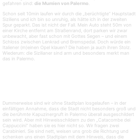
gefahren sind:
die Mumien von Palermo
.
Schon seit 10min laufen wir durch die „berüchtigte“ Hauptstadt
Siziliens und ich bin so unruhig, als hätte ich in der zweiten
Spur geparkt. Das ist nicht der Fall. Mein Auto steht 50m von
einer Kirche entfernt am Straßenrand, dort parken wir zwar
unbewacht, aber fast schon mit Gottes Segen – und einem
Schloss zwischen Lenkrad und Bremspedal. Doch würde ein
Italiener (m)einen Opel klauen? Die haben ja auch ihren Stolz.
Wiederum: die Sizilianer sind arm und besonders merkt man
das in Palermo.
Unergründliche Wege
Dummerweise sind wir ohne Stadtplan losgelaufen – in der
einfältigen Annahme, dass die Stadt nicht besonders groß und
die
berühmte
Kapuzinergruft in Palermo überall ausgeschildert
sein wird. Aber mit Hinweisschildern zu den „Catacombe dei
Cappuccini“ haben sie es hier nicht so. Wir fragen zwei
Carabinieri. Sie sind nett, weisen uns grob die Richtung und
schenken uns einen Stadtplan mit dem Hinweis, dass die