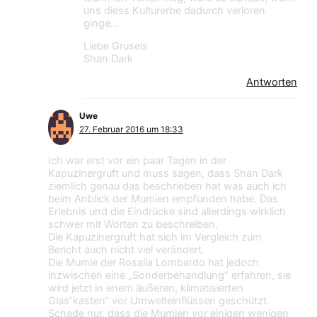
uns diess Kulturerbe dadurch verloren
ginge…
Liebe Grusels
Shan Dark
Antworten
Uwe
27. Februar 2016 um 18:33
Ich war erst vor ein paar Tagen in der
Kapuzinergruft und muss sagen, dass Shan Dark
ziemlich genau das beschrieben hat was auch ich
beim Anblick der Mumien empfunden habe. Das
Erlebnis und die Eindrücke sind allerdings wirklich
schwer mit Worten zu beschreiben.
Die Kapuzinergruft hat sich im Vergleich zum
Bericht auch nicht viel verändert.
Die Mumie der Rosalia Lombardo hat jedoch
inzwischen eine „Sonderbehandlung“ erfahren, sie
wird jetzt in enem äußeren, klimatisierten
Glas“kasten“ vor Umwelteinflüssen geschützt.
Schade nur, dass die Mumien vor einigen wenigen