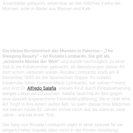
Arsenbäder getaucht, erkennbar an der rötlichen Farbe der
Mumien, oder in Bäder aus Wasser und Kalk.
Rosalia Lombardo
Die kleine Berühmtheit der Mumien in Palermo – „The
Sleeping Beauty“ – ist Rosalia Lombardo. Sie gilt als
„schönste Mumie der Welt“
und wurde nachträglich zu einer
Zeit in die Katakomben gebracht, als Beisetzungen dieser Art
dort schon verboten waren. Rosalia Lombardo starb am 6.
Dezember 1920 an der Spanischen Grippe. Ihr zutiefst
trauernder Vater, General Mario Lombardo, bat seinen Freund
und Arzt Dr.
Alfredo Salafia
, seinem Kind durch Einbalsamierung
ewiges Leben einzuhauchen. Salafia tauschte ihr Blut gegen
eine speziell angereicherte Formaldehydlösung, die er über eine
Art Tropf in ihre Adern laufen ließ. So sieht dieses tote Mädchen
mit seinen heute 92 Jahren immer noch aus als wäre es zwei
Jahre – wie bei ihrem Tod.
Der Sarg von Rosalia Lombardo steht in einer speziell für sie
eingerichteten Kapelle (also nicht in der Kinder-Abteilung).