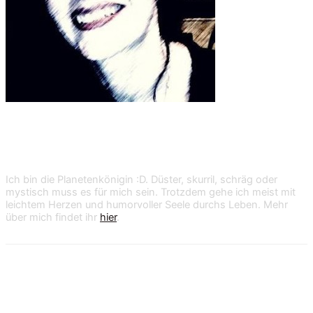
Shan Dark
Ich bin die Planetenkönigin :D. Düster, skurril, schräg oder
mystisch muss es für mich sein. Trotzdem gehe ich meist mit
leichtem Herzen und humorvoller Seele durchs Leben. Mehr
über mich findet ihr
hier
.
36 Kommentare zu „Die Mumien von