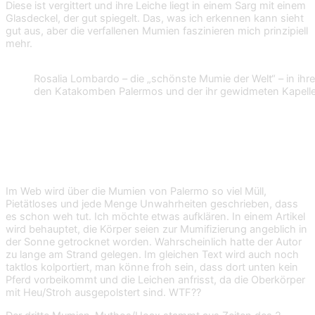
Diese ist vergittert und ihre Leiche liegt in einem Sarg mit einem
Glasdeckel, der gut spiegelt. Das, was ich erkennen kann sieht
gut aus, aber die verfallenen Mumien faszinieren mich prinzipiell
mehr.
Rosalia Lombardo – die „schönste Mumie der Welt“ – in ihre
den Katakomben Palermos und der ihr gewidmeten Kapell
Mumien-Mythen
Im Web wird über die Mumien von Palermo so viel Müll,
Pietätloses und jede Menge Unwahrheiten geschrieben, dass
es schon weh tut. Ich möchte etwas aufklären. In einem Artikel
wird behauptet, die Körper seien zur Mumifizierung angeblich in
der Sonne getrocknet worden. Wahrscheinlich hatte der Autor
zu lange am Strand gelegen. Im gleichen Text wird auch noch
taktlos kolportiert, man könne froh sein, dass dort unten kein
Pferd vorbeikommt und die Leichen anfrisst, da die Oberkörper
mit Heu/Stroh ausgepolstert sind. WTF??