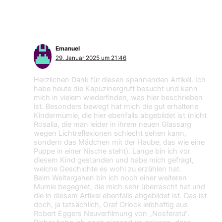
Palermo“
Emanuel
29. Januar 2025 um 21:46
Herzlichen Dank für diesen spannenden Artikel. Ich
habe heute die Kapuzinergruft besucht und kann
mich in vielem wiederfinden, was hier beschrieben
ist. Besonders bewegt hat mich die gut erhaltene
Kindermumie, die hier ebenfalls abgebildet ist (nicht
Rosalia, die man leider in ihrem neuen Glassarg
wegen Lichtreflexionen schlecht sehen kann,
sondern das Mädchen mit der Haube, das wie eine
Puppe in einer Nische steht). Lange bin ich vor
diesem Kind gestanden und habe mich gefragt,
welche Geschichte es wohl zu erzählen hat.
Beim Weitergehen bin ich noch einer weiteren
Mumie begegnet, die mich sehr überrascht hat und
die in diesem Artikel ebenfalls abgebildet ist. Das ist
doch, ja tatsächlich, Graf Orlock leibhaftig aus
Robert Eggers Neuverfilmung von „Nosferatu“.