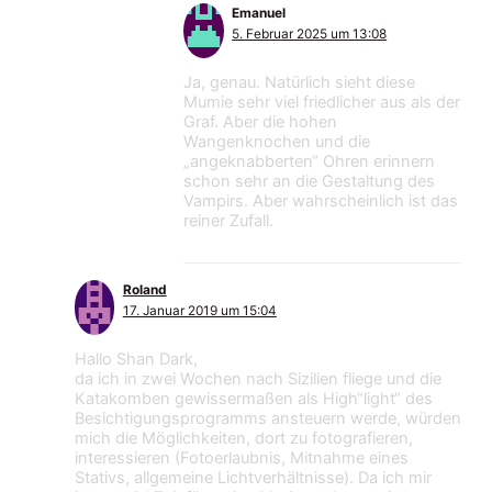
Emanuel
5. Februar 2025 um 13:08
Ja, genau. Natürlich sieht diese
Mumie sehr viel friedlicher aus als der
Graf. Aber die hohen
Wangenknochen und die
„angeknabberten“ Ohren erinnern
schon sehr an die Gestaltung des
Vampirs. Aber wahrscheinlich ist das
reiner Zufall.
Roland
17. Januar 2019 um 15:04
Hallo Shan Dark,
da ich in zwei Wochen nach Sizilien fliege und die
Katakomben gewissermaßen als High“light“ des
Besichtigungsprogramms ansteuern werde, würden
mich die Möglichkeiten, dort zu fotografieren,
interessieren (Fotoerlaubnis, Mitnahme eines
Stativs, allgemeine Lichtverhältnisse). Da ich mir