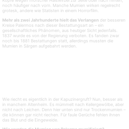
Köpfe wegen morscher Halswirbel zur Seite oder nach hinten,
noch häufiger nach vorn. Manche Mumien wirken regelrecht
grotesk, andere wie Statisten in einem Horrorfilm.
Mehr als zwei Jahrhunderte hielt das Verlangen
der besseren
Kreise Palermos nach dieser Bestattungsart an – ein
gesellschaftliches Phänomen, aus heutiger Sicht jedenfalls.
1837 wurde es von der Regierung verboten. Es fanden zwar
noch bis 1881 Bestattungen statt, allerdings mussten die
Mumien in Särgen aufgebahrt werden.
Drei Methoden der
Leichenerhaltung
Wie riecht es eigentlich in der Kapuzinergruft? Nun, besser als
in manchem Altenheim. Es mümmelt nach Kellergewölbe, aber
nicht nach Leichen. Denn hier unten sind nur Trockenmumien –
die können gar nicht riechen. Für faule Gerüche fehlen ihnen
das Blut und die Eingeweide.