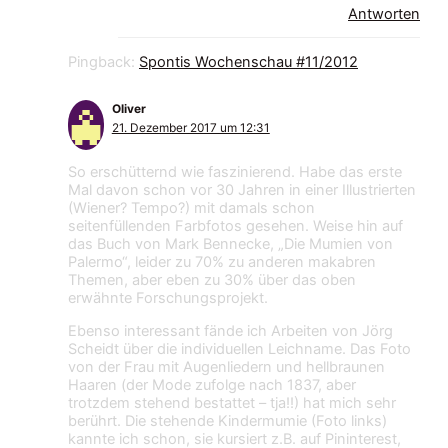
Antworten
Pingback:
Spontis Wochenschau #11/2012
Oliver
21. Dezember 2017 um 12:31
So erschütternd wie faszinierend. Habe das erste
Mal davon schon vor 30 Jahren in einer Illustrierten
(Wiener? Tempo?) mit damals schon
seitenfüllenden Farbfotos gesehen. Weise hin auf
das Buch von Mark Bennecke, „Die Mumien von
Palermo“, leider zu 70% zu anderen makabren
Themen, aber eben zu 30% über das oben
erwähnte Forschungsprojekt.
Ebenso interessant fände ich Arbeiten von Jörg
Scheidt über die individuellen Leichname. Das Foto
von der Frau mit Augenliedern und hellbraunen
Haaren (der Mode zufolge nach 1837, aber
trotzdem stehend bestattet – tja!!) hat mich sehr
berührt. Die stehende Kindermumie (Foto links)
kannte ich schon, sie kursiert z.B. auf Pininterest,