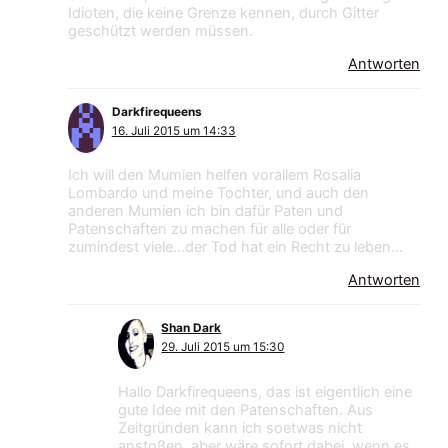
Idioten, die keine Grenze kennen, durch Gitter
geschützt werden müssen.
Antworten
Darkfirequeens
16. Juli 2015 um 14:33
Ich will den Mumien helfen vorallem Rosalia
Lombardo und meine Tochter, und auch den
anderen Mumien ich bin dafür Paten und
Patenschaften zu machen für alle oder für
zumindest viele…der Tod hat ein Recht zu leben…
Antworten
Shan Dark
29. Juli 2015 um 15:30
Hallo Darkfirequeens, das ist eigentlich eine
gute Idee mit den Patenschaften. Aus
Zeitgründen kann ich soetwas nicht
anstoßen, aber wäre sofort dabei, wenn es