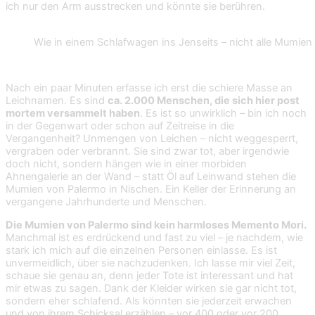
ich nur den Arm ausstrecken und könnte sie berühren.
Wie in einem Schlafwagen ins Jenseits – nicht alle Mumie
Nach ein paar Minuten erfasse ich erst die schiere Masse an
Leichnamen. Es sind
ca. 2.000 Menschen, die sich hier post
mortem versammelt haben
. Es ist so unwirklich – bin ich noch
in der Gegenwart oder schon auf Zeitreise in die
Vergangenheit? Unmengen von Leichen – nicht weggesperrt,
vergraben oder verbrannt. Sie sind zwar tot, aber irgendwie
doch nicht, sondern hängen wie in einer morbiden
Ahnengalerie an der Wand – statt Öl auf Leinwand stehen die
Mumien von Palermo in Nischen. Ein Keller der Erinnerung an
vergangene Jahrhunderte und Menschen.
Die Mumien von Palermo sind kein harmloses Memento Mori.
Manchmal ist es erdrückend und fast zu viel – je nachdem, wie
stark ich mich auf die einzelnen Personen einlasse. Es ist
unvermeidlich, über sie nachzudenken. Ich lasse mir viel Zeit,
schaue sie genau an, denn jeder Tote ist interessant und hat
mir etwas zu sagen. Dank der Kleider wirken sie gar nicht tot,
sondern eher schlafend. Als könnten sie jederzeit erwachen
und von ihrem Schicksal erzählen – vor 400 oder vor 200