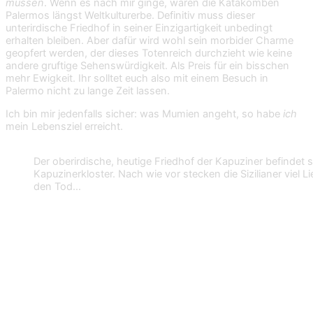
müssen
. Wenn es nach mir ginge, wären die Katakomben
Palermos längst Weltkulturerbe. Definitiv muss dieser
unterirdische Friedhof in seiner Einzigartigkeit unbedingt
erhalten bleiben. Aber dafür wird wohl sein morbider Charme
geopfert werden, der dieses Totenreich durchzieht wie keine
andere gruftige Sehenswürdigkeit. Als Preis für ein bisschen
mehr Ewigkeit. Ihr solltet euch also mit einem Besuch in
Palermo nicht zu lange Zeit lassen.
Ich bin mir jedenfalls sicher: was Mumien angeht, so habe
ich
mein Lebensziel erreicht.
Der oberirdische, heutige Friedhof der Kapuziner befindet s
Kapuzinerkloster. Nach wie vor stecken die Sizilianer viel 
den Tod…
Route planen zu den Katakomben von
Palermo