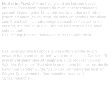
Mutter in „Psycho“
– nur häufig sind die Leichen besser
erhalten. Es ist nicht gruselig für mich, eher faszinierend
speziell. Kindern unter 12 Jahren würde ich diesen Anblick
jedoch ersparen (es sei denn, sie schauen bereits Horrorfilme
zum Frühstück). Ich habe einige beobachtet – sie schienen
verstört, mit großen Augen, offenen Mündern und sie liefen
sehr schnell.
Das Richtige für eine Kinderwelt ist dieser Keller nicht.
Das Kellergewölbe ist übrigens wesentlich größer als ich
erwartet hatte und so „rotten“ wie seine Insassen. Das schafft
eine
unvergleichbare Atmosphäre
. Putz bröckelt von den
Wänden. Schimmel frisst sich in so manche Nische, aus der ihr
Bewohner gerettet wurde. Staub von Jahrhunderten liegt auf
Särgen. Spinnweben haften zwischen Nase und
Spitzenhäubchen.
Mumien in Palermo – wie es
dazu kam
…