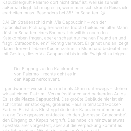
Kapuzinergruft Palermo dort nicht drauf ist, weil sie zu weit
außerhalb liegt. Ich mag es ja, wenn man sich skurrile Reiseziele
erarbeiten muss. Besonders bei 35° im Schatten. 🙄
DA! Ein Straßenschild mit „Via Cappuccini“ – von der
sprachlichen Richtung her wird es (noch) heißer. Ein alter Mann
döst im Schatten eines Baumes. Ich will ihn nach den
Katakomben fragen, aber er schaut nur meinen Freund an und
fragt
„Catacombe, eh?“
Richtig vermutet. Er grinst uns an, zeigt
dabei drei verbliebene Kuchenzähne im Mund und bedeutet uns
mit Gesten, dieser Via Cappuccini bis in alle Ewigkeit zu folgen.
Der Eingang zu den Katakomben
von Palermo – rechts geht es in
den Kapuzinerkonvent.
Irgendwann – wir sind nun mehr als 45min unterwegs – stehen
wir auf einem Platz mit Verkaufsständen und parkenden Autos.
Es ist die
Piazza Cappuccini
. Das größte Gebäude hier ist ein
schlichtes, einstöckiges, größeres Haus in terracotta-ocker-
Farben. Es ist das Klostergebäude der Kapuzinermönche und
in eine Ecke gepresst entdecke ich den „Ingresso Catacombe“,
den Eingang zur Kapuzinergruft. Das habe ich mir zwar etwas
spektakulärer vorgestellt, aber auf die Verpackung kommt es
letztlich nicht an. Wichtig ist, was im Keller steckt.