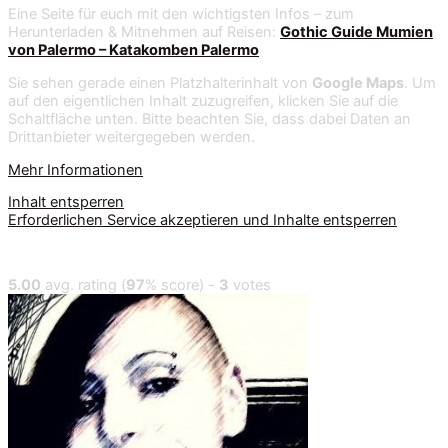
Eine Seite für euch mit den wichtigsten Infos – zum
Herunterladen & Mitnehmen auf Reisen:
Gothic Guide Mumien
von Palermo – Katakomben Palermo
Sie sehen gerade einen Platzhalterinhalt von
Google Maps
. Um
auf den eigentlichen Inhalt zuzugreifen, klicken Sie auf die
Schaltfläche unten. Bitte beachten Sie, dass dabei Daten an
Drittanbieter weitergegeben werden.
Mehr Informationen
Inhalt entsperren
Erforderlichen Service akzeptieren und Inhalte entsperren
5.00
avg. rating (
97
% score) -
3
votes