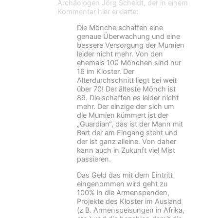
Archäologen Jörg Scheidt, der in einem
Kommentar hier erklärte:
Die Mönche schaffen eine
genaue Überwachung und eine
bessere Versorgung der Mumien
leider nicht mehr. Von den
ehemals 100 Mönchen sind nur
16 im Kloster. Der
Alterdurchschnitt liegt bei weit
über 70! Der älteste Mönch ist
89. Die schaffen es leider nicht
mehr. Der einzige der sich um
die Mumien kümmert ist der
„Guardian“, das ist der Mann mit
Bart der am Eingang steht und
der ist ganz alleine. Von daher
kann auch in Zukunft viel Mist
passieren.
Das Geld das mit dem Eintritt
eingenommen wird geht zu
100% in die Armenspenden,
Projekte des Kloster im Ausland
(z B. Armenspeisungen in Afrika,