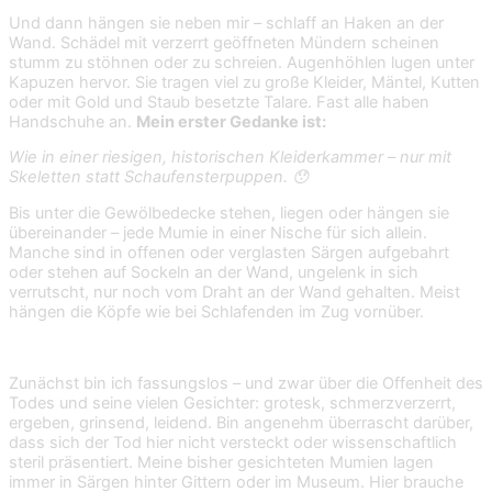
Und dann hängen sie neben mir – schlaff an Haken an der
Wand. Schädel mit verzerrt geöffneten Mündern scheinen
stumm zu stöhnen oder zu schreien. Augenhöhlen lugen unter
Kapuzen hervor. Sie tragen viel zu große Kleider, Mäntel, Kutten
oder mit Gold und Staub besetzte Talare. Fast alle haben
Handschuhe an.
Mein erster Gedanke ist:
Wie in einer riesigen, historischen Kleiderkammer – nur mit
Skeletten statt Schaufensterpuppen. 😯
Bis unter die Gewölbedecke stehen, liegen oder hängen sie
übereinander – jede Mumie in einer Nische für sich allein.
Manche sind in offenen oder verglasten Särgen aufgebahrt
oder stehen auf Sockeln an der Wand, ungelenk in sich
verrutscht, nur noch vom Draht an der Wand gehalten. Meist
hängen die Köpfe wie bei Schlafenden im Zug vornüber.
Zunächst bin ich fassungslos – und zwar über die Offenheit des
Todes und seine vielen Gesichter: grotesk, schmerzverzerrt,
ergeben, grinsend, leidend. Bin angenehm überrascht darüber,
dass sich der Tod hier nicht versteckt oder wissenschaftlich
steril präsentiert. Meine bisher gesichteten Mumien lagen
immer in Särgen hinter Gittern oder im Museum. Hier brauche