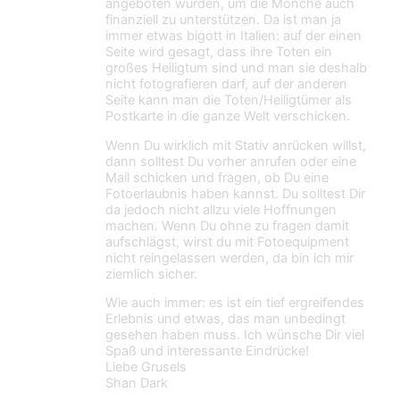
angeboten wurden, um die Mönche auch
finanziell zu unterstützen. Da ist man ja
immer etwas bigott in Italien: auf der einen
Seite wird gesagt, dass ihre Toten ein
großes Heiligtum sind und man sie deshalb
nicht fotografieren darf, auf der anderen
Seite kann man die Toten/Heiligtümer als
Postkarte in die ganze Welt verschicken.
Wenn Du wirklich mit Stativ anrücken willst,
dann solltest Du vorher anrufen oder eine
Mail schicken und fragen, ob Du eine
Fotoerlaubnis haben kannst. Du solltest Dir
da jedoch nicht allzu viele Hoffnungen
machen. Wenn Du ohne zu fragen damit
aufschlägst, wirst du mit Fotoequipment
nicht reingelassen werden, da bin ich mir
ziemlich sicher.
Wie auch immer: es ist ein tief ergreifendes
Erlebnis und etwas, das man unbedingt
gesehen haben muss. Ich wünsche Dir viel
Spaß und interessante Eindrücke!
Liebe Grusels
Shan Dark