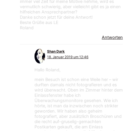
immer viel Zeit für meine Motive nehme, wird es
vermutlich schwierig, aber vielleicht gibt es ja einen
hilfreichen Ansprechpartner?
Danke schon jetzt für deine Antwort!
Beste Grüße aus LE
Roland
Antworten
Shan Dark
18. Januar 2019 um 12:46
Hallo Roland,
mein Besuch ist schon eine Weile her – wir
durften damals nicht fotografieren und es
wird überwacht. Oben im Zimmer hinter dem
Einlassfenster habe ich
Überwachungsmonitore gesehen. Wie ich
hörte, ist man da inzwischen noch strikter
geworden. Wir haben also geheim
fotografiert, aber zusätzlich Broschüren und
die recht auf-gruselig-gemachten
Postkarten gekauft, die am Einlass