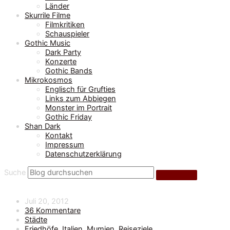
Länder
Skurrile Filme
Filmkritiken
Schauspieler
Gothic Music
Dark Party
Konzerte
Gothic Bands
Mikrokosmos
Englisch für Grufties
Links zum Abbiegen
Monster im Portrait
Gothic Friday
Shan Dark
Kontakt
Impressum
Datenschutzerklärung
Suche
Juli 20, 2012
36 Kommentare
Städte
Friedhöfe
,
Italien
,
Mumien
,
Reiseziele