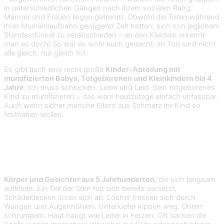
in unterschiedlichen Gängen nach ihrem sozialen Rang.
Männer und Frauen liegen getrennt. Obwohl die Toten während
ihrer Mumienlaufbahn genügend Zeit hatten, sich von jeglichem
Standesdünkel zu verabschieden – an den Kleidern erkennt
man es doch! So war es wohl auch gedacht: im Tod sind nicht
alle gleich, nur gleich tot.
Es gibt auch eine recht große
Kinder-Abteilung mit
mumifizierten Babys, Totgeborenen und Kleinkindern bis 4
Jahre
. Ich muss schlucken. Liebe und Leid. Sein totgeborenes
Kind zu mumifizieren… das wäre heutzutage einfach unfassbar.
Auch wenn sicher manche Eltern aus Schmerz ihr Kind so
festhalten wollen.
Körper und Gesichter aus 5 Jahrhunderten
, die sich langsam
auflösen. Ein Teil der Stirn hat sich bereits zersetzt,
Schädeldecken lösen sich ab. Löcher fressen sich durch
Wangen und Augenhöhlen. Unterkiefer kippen weg. Ohren
schrumpeln. Haut hängt wie Leder in Fetzen. Oft sacken die