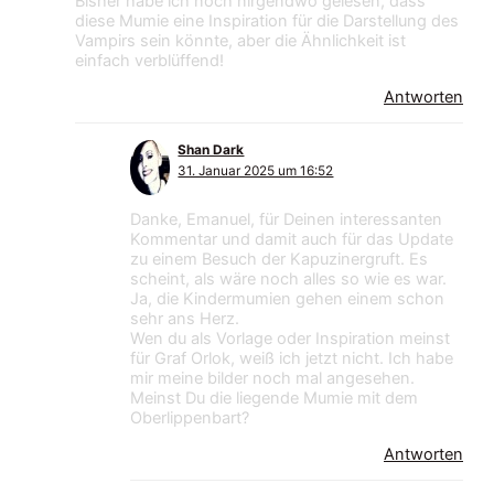
Bisher habe ich noch nirgendwo gelesen, dass
diese Mumie eine Inspiration für die Darstellung des
Vampirs sein könnte, aber die Ähnlichkeit ist
einfach verblüffend!
Antworten
Shan Dark
31. Januar 2025 um 16:52
Danke, Emanuel, für Deinen interessanten
Kommentar und damit auch für das Update
zu einem Besuch der Kapuzinergruft. Es
scheint, als wäre noch alles so wie es war.
Ja, die Kindermumien gehen einem schon
sehr ans Herz.
Wen du als Vorlage oder Inspiration meinst
für Graf Orlok, weiß ich jetzt nicht. Ich habe
mir meine bilder noch mal angesehen.
Meinst Du die liegende Mumie mit dem
Oberlippenbart?
Antworten