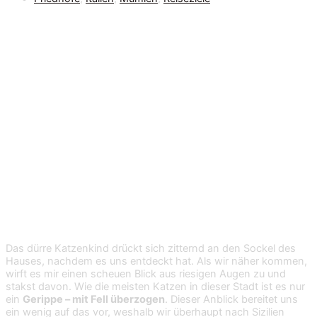
Die Mumien von
Palermo
Das dürre Katzenkind drückt sich zitternd an den Sockel des
Hauses, nachdem es uns entdeckt hat. Als wir näher kommen,
wirft es mir einen scheuen Blick aus riesigen Augen zu und
stakst davon. Wie die meisten Katzen in dieser Stadt ist es nur
ein
Gerippe – mit Fell überzogen
. Dieser Anblick bereitet uns
ein wenig auf das vor, weshalb wir überhaupt nach Sizilien