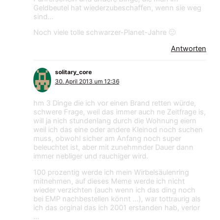
Geldbeutel hat wiederzubeschaffen, wenn sie weg
sind…
Noch viele tolle schwarzer-Planet-Jahre 🙂
Antworten
solitary_core
30. April 2013 um 12:36
hm 3 Dinge die ich vor einen Brand retten würde,
schwere Frage, weil das immer auch ne Zeitfrage is,
will ja nich stundenlang durch die Wohnung eiern
weil ich das eine oder andere Kleinod noch suchen
muss, obwohl sicher am Anfang noch super
beleuchtet ist, aber mit zunehmnder Dauer dann
immer nebliger und rauchiger wird.
100 prozentig werde ich mein Wirbelsäulenring
mitnehmen, auf dieses Meme werde ich nicht
wieder verzichten (auch wenn ich das ding noch
bei EMP nachbestellen könnt …), war tottraurig als
ich das orginal das ich 2001 erstanden hab, verlor
…