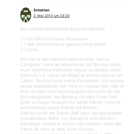
Schatten
2. Mai 2013 um 23:23
Aus meiner brennenden Kammer rette ich
1.) das Bild von Fanny Morweiser
2.) den Ordner meiner gesammelten Briefe
3.) Sofie
Ich hab in der Kammer keine Katzen, keinen
Computer, keinerlei Dokumente, da fällt das leicht.
Auch sämtliche Klamotten lagern woanders (mein
Gehrock z.B. hängt am Bügel an einem Gasrohr im
Labor). Da sind auch meine Festplatten. Ich wohne
etwas delokalisiert. Ich habs so verstanden, daß es
eher um das Unersetzliche geht und nicht um die
Schwierigkeiten der Rettung vor dem Feuer. Um
Sofie zu tragen brauche ich beide Hände ! Und es
sind mehrere dicke Ordner mit Briefen.
Darf ich unter der Rubrik ‚Bild‘ auch die drei großen
wunderbaren Bilder von Adversus mitnehmen ?
Allerdings könnte er sie mir neu zeichen, doch die
Fanny M. wird es eher nicht können.