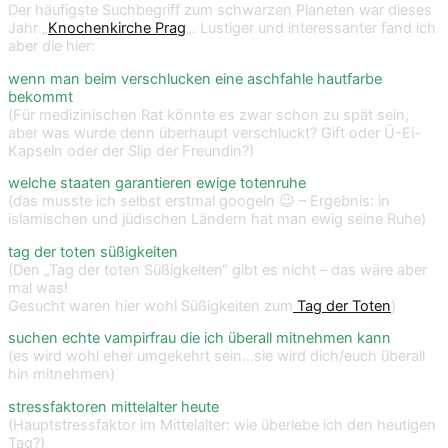
Der häufigste Suchbegriff zum schwarzen Planeten war dieses
Jahr „
Knochenkirche Prag
„. Lustiger und interessanter fand ich
aber die hier:
wenn man beim verschlucken eine aschfahle hautfarbe
bekommt
(Für medizinischen Rat könnte es zwar schon zu spät sein,
aber was wurde denn überhaupt verschluckt? Gift oder Ü-Ei-
Kapseln oder der Slip der Freundin?)
welche staaten garantieren ewige totenruhe
(das musste ich selbst erstmal googeln 😉 – Ergebnis: in
islamischen und jüdischen Ländern hat man ewig seine Ruhe)
tag der toten süßigkeiten
(Den „Tag der toten Süßigkeiten“ gibt es nicht – das wäre aber
mal was!
Gesucht waren hier wohl Süßigkeiten zum
Tag der Toten
)
suchen echte vampirfrau die ich überall mitnehmen kann
(es wird wohl eher umgekehrt sein…sie wird dich/euch überall
hin mitnehmen)
stressfaktoren mittelalter heute
(Hauptstressfaktor im Mittelalter: wie überlebe ich den heutigen
Tag?)