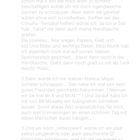
schon mal n Akt der mich wohl zu schwer
beschäftigen würde um mir noch irgendwelche
Sachen zu schnappen. Aber wenn die gerettet
wären ohne sich zu verbeißen, (hoffen wir das
Cthulhu -Tentakel helfen) würde ich, da ich ja Zeit
hab…haha* mir dann auch meine Handtasche
greifen.
Die sowieso…(klar wegen Papiere, Geld und
so).Und Bilder und wichtige Daten, bissl Musik hab
ich eigentlich noch mal auf sonem kleinen
Speicherstick gesichert… passt dann wohl in die
Handtasche. (Geht dann noch grad so mit als 1.mit
durch) *hüst…
2.Dann würde ich mir meinen Markus Mayer
Schädel schnappen… Den habe ich mal von sehr
guten Freunden geschenkt bekommen. ( Nennen
wir sie mal Mr.A und Mr.N.^^ ) Und darauf habe ich
mir von Bill Moseley ein Autogramm schreiben
lassen. Somit etwas fast unersetzliches für mich,
auch weil Erinnerungen an einen schönen Tag mit
lieben Menschen daran hängen…
3.Und als noch „rettenswert“ würde ich ein paar
selbst umgenähte oder auch geschenkte 😉
Klamotten mitnehmen, weil ich die nie wieder so