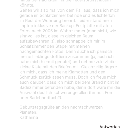
hinter der nächsten Tür die Feuersbrunst lauern
könnte.
Gehen wir also mal von dem Fall aus, dass ich mich
gerade im Schlafzimmer befinde und es lichterloh
im Rest der Wohnung brennt. Leider stand mein
Laptop inklusive der Backup-Festplatte mit allen
Fotos nach 2005 im Wohnzimmer (man sieht, wie
sinnvoll es ist, diese im gleichen Raum
aufzubewahren ;)), also schnappe ich mir im
Schlafzimmer den Stapel mit meinen
nachgemachten Fotos. Dann suche ich panisch
meine Lieblingsstofftiere zusammen (ja, auch ich
habe mich hiermit geoutet) und nehme zuletzt die
kleine Kiste mit den Briefen mit. Gleichzeitig ärgere
ich mich, dass ich meine Klamotten und den
Schmuck zurücklassen muss. Doch ich freue mich
auch darüber, dass ich mich bei dem Brand nicht im
Badezimmer befunden habe, denn dort wäre mir die
Auswahl deutlich schwerer gefallen (hmm… Fön
oder Badehandtuch?).
Geburtstagsgrüße an den nachtschwarzen
Planeten.
Katharina
Antworten