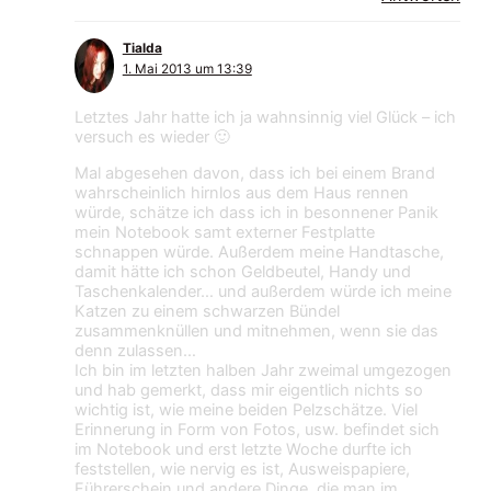
Tialda
1. Mai 2013 um 13:39
Letztes Jahr hatte ich ja wahnsinnig viel Glück – ich
versuch es wieder 🙂
Mal abgesehen davon, dass ich bei einem Brand
wahrscheinlich hirnlos aus dem Haus rennen
würde, schätze ich dass ich in besonnener Panik
mein Notebook samt externer Festplatte
schnappen würde. Außerdem meine Handtasche,
damit hätte ich schon Geldbeutel, Handy und
Taschenkalender… und außerdem würde ich meine
Katzen zu einem schwarzen Bündel
zusammenknüllen und mitnehmen, wenn sie das
denn zulassen…
Ich bin im letzten halben Jahr zweimal umgezogen
und hab gemerkt, dass mir eigentlich nichts so
wichtig ist, wie meine beiden Pelzschätze. Viel
Erinnerung in Form von Fotos, usw. befindet sich
im Notebook und erst letzte Woche durfte ich
feststellen, wie nervig es ist, Ausweispapiere,
Führerschein und andere Dinge, die man im