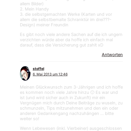
allem Bilder)
2. Mein Handy
3. die selbstgemachten Werke (Karten und vor
allem die selbstbemalte Schranktür im drei???-
Design) meiner Freundin
Es gibt noch viele andere Sachen auf die ich ungern
verzichten würde aber da hoffe ich einfach mal
darauf, dass die Versicherung gut zahlt xD
Antworten
stoffel
6. Mai 2013 um 12:46
Meinen Glückwunsch zum 3-Jährigen und ich hoffe
es kommen noch viele Jahre hinzu 🙂 Es war und
ist (und wird sicher auch in Zukunft) mir ein
Vergnügen mich durch Deine Beiträge zu wuseln, zu
schmunzeln, Tips mitzunehmen und den ein oder
anderen Gedankengang nachzuhängen … bitte
weiter so!
Wenn Lebewesen (inkl. Vierbeiner) ausgeschlossen