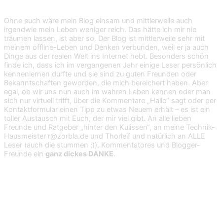
Ohne euch wäre mein Blog einsam und mittlerweile auch
irgendwie mein Leben weniger reich. Das hätte ich mir nie
träumen lassen, ist aber so. Der Blog ist mittlerweile sehr mit
meinem offline-Leben und Denken verbunden, weil er ja auch
Dinge aus der realen Welt ins Internet hebt. Besonders schön
finde ich, dass ich im vergangenen Jahr einige Leser persönlich
kennenlernen durfte und sie sind zu guten Freunden oder
Bekanntschaften geworden, die mich bereichert haben. Aber
egal, ob wir uns nun auch im wahren Leben kennen oder man
sich nur virtuell trifft, über die Kommentare „Hallo“ sagt oder per
Kontaktformular einen Tipp zu etwas Neuem erhält – es ist ein
toller Austausch mit Euch, der mir viel gibt. An alle lieben
Freunde und Ratgeber „hinter den Kulissen“, an meine Technik-
Hausmeister r@zorbla.de und Thorleif und natürlich an ALLE
Leser (auch die stummen ;)), Kommentatores und Blogger-
Freunde ein
ganz dickes DANKE
.
Gewinnspiel zum 3.
Planetengeburtstag: Schwarz