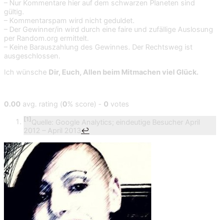
– Nur Kommentare hier auf dem schwarzen Planeten sind
gültig.
– Kommentarspam wird nicht geduldet.
– Der Gewinner/in wird durch eine faire und zufällige Auslosung
per Random.org ermittelt.
– Keine Barauszahlung des Gewinnes. Der Rechtsweg ist
ausgeschlossen.
Ich wünsche
Dir, Euch, Allen beim Mitmachen viel Glück.
0.00
avg. rating (
0
% score) -
0
votes
[1]
Quelle: Google Analytics; eindeutige Besucher April
2012 – April 2013
↩