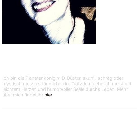
Shan Dark
Ich bin die Planetenkönigin :D. Düster, skurril, schräg oder
mystisch muss es für mich sein. Trotzdem gehe ich meist mit
leichtem Herzen und humorvoller Seele durchs Leben. Mehr
über mich findet ihr
hier
.
18 Kommentare zu „Schwarz gewinnt!“