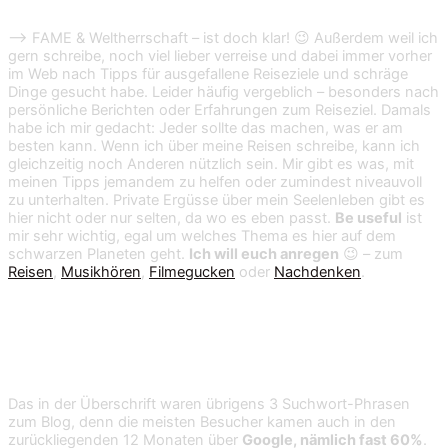
–> FAME & Weltherrschaft – ist doch klar! 😉 Außerdem weil ich
gern schreibe, noch viel lieber verreise und dabei immer vorher
im Web nach Tipps für ausgefallene Reiseziele und schräge
Dinge gesucht habe. Leider häufig vergeblich – besonders nach
persönliche Berichten oder Erfahrungen zum Reiseziel. Damals
habe ich mir gedacht: Jeder sollte das machen, was er am
besten kann. Wenn ich über meine Reisen schreibe, kann ich
gleichzeitig noch Anderen nützlich sein. Mir gibt es was, mit
meinen Tipps jemandem zu helfen oder zumindest niveauvoll
zu unterhalten. Private Ergüsse über mein Seelenleben gibt es
hier nicht oder nur selten, da wo es eben passt.
Be useful
ist
mir sehr wichtig, egal um welches Thema es hier auf dem
schwarzen Planeten geht.
Ich will euch anregen
😉 – zum
Reisen
,
Musikhören
,
Filmegucken
oder
Nachdenken
.
Gruselwörter mit i – gruselwörter mit o –
gruselwörter mit x
Das in der Überschrift waren übrigens 3 Suchwort-Phrasen
zum Blog, denn die meisten Besucher kamen auch in den
zurückliegenden 12 Monaten über
Google, nämlich fast 60%
.