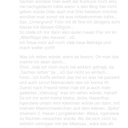
Sachen worüber man weiß der Kuckuck noch eins,
nie nachgedacht hätte wenn´s den Blog hier nicht
geben würde.Oder auch mal Orte bereisen möchte
worüber man sonst nie was mitbekommen hätte…
Das „Untergrund“ Foto mit dir find ich übrigens echt
klasse mit diesem Giftgrün…
So stelle ich mir dann also euren neuen Flur vor im
„Westflügel des Hauses“…xD.
Ich freue mich auf noch viele neue Beiträge und
mach weiter so!!!!!
Was ich retten würde, wenn es brennt. Oh man das
meinte ich eben damit…
Öhm…Hab ich mich noch nie wirklich gefragt, da
„Sachen retten“ tja …xD Gar nicht so einfach…
hmm…Ich hoffe einfach das mir so was nie passiert
und auch sonst Niemandem den ich kenne !!!!
Zuerst nach Freund retten hab ich ja auch mein
geliebtes „Viehzeug“ was ich retten würde…haha!!!
Da ich mir wohl meine kleine, dicke, Hasenfrau
irgendwie untern Arm klemmen würde um dann, mit
meinem Meerschweinchen und dem kleinen „Spike“
(meinem 2. Hasen ) jonglierender- Weise, irgendwie
zu flüchten versuchen würde. Wo die sich nicht so
wirklich vertragen mit der Meersau , wäre das eh