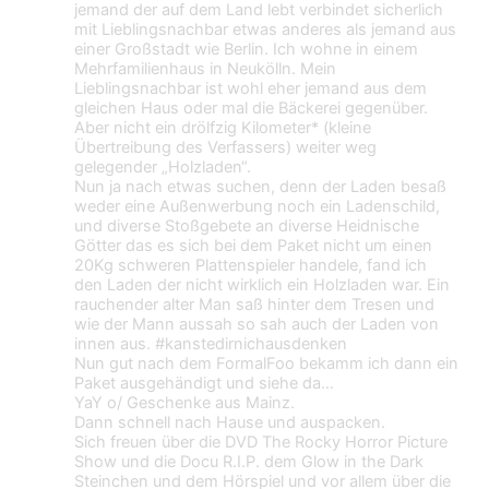
jemand der auf dem Land lebt verbindet sicherlich
mit Lieblingsnachbar etwas anderes als jemand aus
einer Großstadt wie Berlin. Ich wohne in einem
Mehrfamilienhaus in Neukölln. Mein
Lieblingsnachbar ist wohl eher jemand aus dem
gleichen Haus oder mal die Bäckerei gegenüber.
Aber nicht ein drölfzig Kilometer* (kleine
Übertreibung des Verfassers) weiter weg
gelegender „Holzladen“.
Nun ja nach etwas suchen, denn der Laden besaß
weder eine Außenwerbung noch ein Ladenschild,
und diverse Stoßgebete an diverse Heidnische
Götter das es sich bei dem Paket nicht um einen
20Kg schweren Plattenspieler handele, fand ich
den Laden der nicht wirklich ein Holzladen war. Ein
rauchender alter Man saß hinter dem Tresen und
wie der Mann aussah so sah auch der Laden von
innen aus. #kanstedirnichausdenken
Nun gut nach dem FormalFoo bekamm ich dann ein
Paket ausgehändigt und siehe da…
YaY o/ Geschenke aus Mainz.
Dann schnell nach Hause und auspacken.
Sich freuen über die DVD The Rocky Horror Picture
Show und die Docu R.I.P. dem Glow in the Dark
Steinchen und dem Hörspiel und vor allem über die