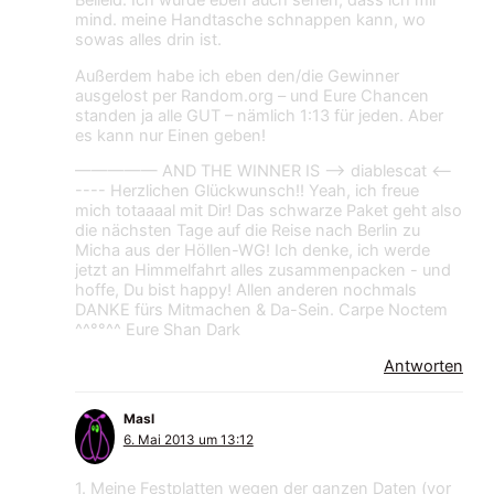
Beileid. Ich würde eben auch sehen, dass ich mir
mind. meine Handtasche schnappen kann, wo
sowas alles drin ist.
Außerdem habe ich eben den/die Gewinner
ausgelost per Random.org – und Eure Chancen
standen ja alle GUT – nämlich 1:13 für jeden. Aber
es kann nur Einen geben!
————— AND THE WINNER IS —-> diablescat <--
---- Herzlichen Glückwunsch!! Yeah, ich freue
mich totaaaal mit Dir! Das schwarze Paket geht also
die nächsten Tage auf die Reise nach Berlin zu
Micha aus der Höllen-WG! Ich denke, ich werde
jetzt an Himmelfahrt alles zusammenpacken - und
hoffe, Du bist happy! Allen anderen nochmals
DANKE fürs Mitmachen & Da-Sein. Carpe Noctem
^^°°^^ Eure Shan Dark
Antworten
Masl
6. Mai 2013 um 13:12
1. Meine Festplatten wegen der ganzen Daten (vor