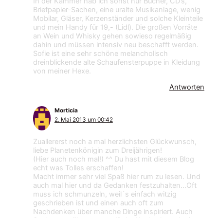
In der Kammer hab ich sonst nur Bücher, CD’s,
Briefpapier-Sachen, eine uralte Musikanlage, wenig
Mobilar, Gläser, Kerzenständer und solche Kleinteile
und mein Handy für 19,- (Lidl). Die großen Vorräte
an Wein und Whisky gehen sowieso regelmäßig
dahin und müssen intensiv neu beschafft werden.
Sofie ist eine sehr schöne melancholisch
dreinblickende alte Schaufensterpuppe in Kleidung
von meiner Hexe.
Antworten
Morticia
2. Mai 2013 um 00:42
Zuallererst noch a mal herzlichsten Glückwunsch,
liebe Planetenkönigin zum Dreijährigen!
(Hier auch noch mal!) ^^ Du hast mit diesem Blog
echt was Tolles erschaffen!
Macht immer sehr viel Spaß hier rum zu lesen. Und
auch mal hier und da Gedanken festzuhalten…Oft
muss ich schmunzeln, weil´s einfach witzig
geschrieben ist und einen auch oft zum
Nachdenken über manche Dinge inspiriert. Auch