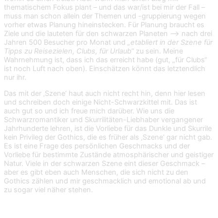
thematischem Fokus plant – und das war/ist bei mir der Fall –
muss man schon allein der Themen und -gruppierung wegen
vorher etwas Planung hineinstecken. Für Planung braucht es
Ziele und die lauteten für den schwarzen Planeten –> nach drei
Jahren 500 Besucher pro Monat und
„etabliert in der Szene für
Tipps zu Reisezielen, Clubs, für Urlaub“
zu sein. Meine
Wahrnehmung ist, dass ich das erreicht habe (gut, „für Clubs“
ist noch Luft nach oben). Einschätzen könnt das letztendlich
nur ihr.
Das mit der ‚Szene‘ haut auch nicht recht hin, denn hier lesen
und schreiben doch einige Nicht-Schwarzkittel mit. Das ist
auch gut so und ich freue mich darüber. Wie uns die
Schwarzromantiker und Skurrilitäten-Liebhaber vergangener
Jahrhunderte lehren, ist die Vorliebe für das Dunkle und Skurrile
kein Privileg der Gothics, die es früher als ‚Szene‘ gar nicht gab.
Es ist eine Frage des persönlichen Geschmacks und der
Vorliebe für bestimmte Zustände atmosphärischer und geistiger
Natur. Viele in der schwarzen Szene eint dieser Geschmack –
aber es gibt eben auch Menschen, die sich nicht zu den
Gothics zählen und mir geschmacklich und emotional ab und
zu sogar viel näher stehen.
Warum blogge ich?