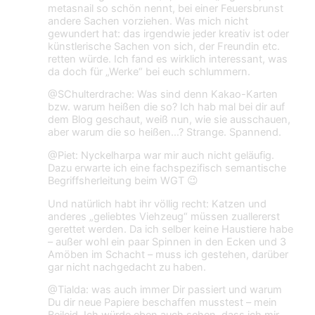
metasnail so schön nennt, bei einer Feuersbrunst
andere Sachen vorziehen. Was mich nicht
gewundert hat: das irgendwie jeder kreativ ist oder
künstlerische Sachen von sich, der Freundin etc.
retten würde. Ich fand es wirklich interessant, was
da doch für „Werke“ bei euch schlummern.
@SChulterdrache: Was sind denn Kakao-Karten
bzw. warum heißen die so? Ich hab mal bei dir auf
dem Blog geschaut, weiß nun, wie sie ausschauen,
aber warum die so heißen…? Strange. Spannend.
@Piet: Nyckelharpa war mir auch nicht geläufig.
Dazu erwarte ich eine fachspezifisch semantische
Begriffsherleitung beim WGT 😉
Und natürlich habt ihr völlig recht: Katzen und
anderes „geliebtes Viehzeug“ müssen zuallererst
gerettet werden. Da ich selber keine Haustiere habe
– außer wohl ein paar Spinnen in den Ecken und 3
Amöben im Schacht – muss ich gestehen, darüber
gar nicht nachgedacht zu haben.
@Tialda: was auch immer Dir passiert und warum
Du dir neue Papiere beschaffen musstest – mein