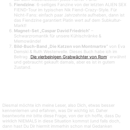
Fiendzine
: 6-seitiges Fanzine von der letzten ALIEN SEX
FIEND-Tour im typischen Nik Fiend-Crazy-Style. Für
Nicht-Fans: einfach paar Jahrzehnte aufheben, dann ist
das Fiendzine garantiert Platin wert auf dem Subkultur-
Markt!
Magnet-Set „Caspar David Friedrich“
–
Schwarzromantik für unsere Kühlschränke &
Memowände!
Bild-Buch-Band „Die Katzen von Montmartre“
von Eva
Demski & Ruth Westerwelle. Dieses Buch habe ich im
Beitrag „
Die vierbeinigen Grabwächter von Rom
“ erwähnt
und gebraucht gekauft damals, aber es ist in gutem
Zustand.
Wie kannst Du am Gewinnspiel
teilnehmen?
Diesmal möchte ich meine Leser, also Dich, etwas besser
kennenlernen und erfahren, was Dir wichtig ist. Daher
beantworte mir bitte diese Frage, von der ich hoffe, dass Du
wirklich NIEMALS in diese Situation kommst (und falls doch,
dann hast Du Dir hiermit immerhin schon mal Gedanken