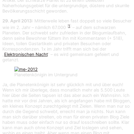
Artikel. Der schwarze Planet ist zu einem beliebten
Naherholungsgebiet für die untergrundige, düstere und skurrile
Bevölkerungsschicht geworden.
29. April 2013:
Mittlerweile leben fast doppelt so viele Besucher
[
1
]
wie im 2. Jahr – nämlich 67.000
– auf dem schwarzen
Planeten. Der schwebt sehr zufrieden in der Blogumlaufbahn,
denn seine Bewohner füttern ihn mit Kommentaren (+ 518),
Ideen, tollen Gastartikeln und privaten Besuchen oder
Korrespondenzen. 1x im Jahr trifft man sich bei der
„
Elektronischen Nacht
“ – es wird gemeinsam gefeiert und
getanzt.
Planetenkönigin im Untergrund
Ja, die Planetenkönigin ist sehr glücklich mit und über euch!
Wenn ich mir überlege, dass monatlich mehr als 5.500 Leute
hier über die Seiten tapsen ist das aber auch ein Wahnsinn. Ich
hatte mir vor drei Jahren, als ich angefangen habe mit Bloggen,
ein kleines Konzept zurechtgelegt mit Zielen. Wenn man nur so
durch die Gegend schwebt, erreicht man ja nichts. Nun kann
man sich darüber streiten, ob man für einen privaten Blog Ziele
haben muss oder einfach nur so drauf losschreiben sollte. Klar
kann man auch ohne Konzept und Ziel loslegen und sehen,
wohin es einen treibt. Aber wenn man einen Blog mit