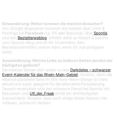
Ein- und Auswanderung
Einwanderung: Woher kommen die meisten Besucher?
Von Google abgesehen kommen die meisten über Links &
Postings bei
Facebook
(ca. 5% aller Besuche), über
Spontis
und den
Bestatterweblog
. DANKE dafür an Robert & Sabrina
vom Spontis-Blog und an Mr. Undertaker, dem
Bestatter(vermittler) meiner Wahl, wenn ich mal abnippeln
sollte.
Auswanderung: Welche Links zu anderen Seiten werden am
häufigsten geklickt?
Die meisten klicken sich weiter zu den
Darkdates – schwarzer
Event-Kalender für das Rhein-Main-Gebiet
. Verdient, denn die
liebevoll gestaltete Seite im 80s-New-Wave-Design ist stets
aktuell und super geeignet für die alternative Partyplanung.
Danach revanchiert sich der schwarze Planet bei Spontis mit
Besuchern und
Ulf_der_Freak
erhält am dritthäufigsten
Auswanderer. Beweist, dass auch einige Metal-Naturen hier
mitlesen, würde ich denken.
Daaaaanke!