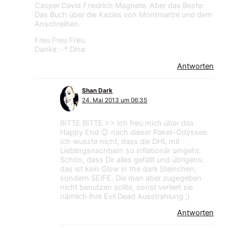
Casper David Friedrich Magnete. Aber das Beste:
Das Buch über die Kazies von Montmartre und dem
Anschreiben.
Freu Freu Freu.
Danke :-* Dina
Antworten
Shan Dark
24. Mai 2013 um 06:35
BITTE BITTE >> Ich freu mich über das
Happy End 😉 nach dieser Paket-Odyssee.
Ich wusste nicht, dass die DHL mit
Lieblingsnachbarn so inflationär umgeht.
Schön, dass Dir alles gefällt und übrigens:
das ist kein Glow in the dark Steinchen,
sondern SEIFE. Die man aber zugegeben
nicht benutzen sollte, sonst verliert sie
nämlich ihre Evil Dead Ausstrahlung ;).
Antworten