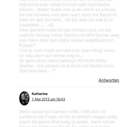
bekomme oder nähen könnte oder nachkaufen
könnte… (Meist findet man ja eh nichts so schnell,
bei viel Schwarz und dann auch noch mit Rauch im
oder um den Schrank… Oh jeh aber nur mal so in
Gedanken…) …xD
Aber gemerkt habe ich das letztens erst, wo bei
meinem Umzug meine Tasche mit DEN Sachen weg
war. Dann aber zum Glück wieder aufgetaucht ist…
Puuuuh*
Und ja, man merkt erst wie man dran hängt wenn
so was dann auf einmal weg ist…
So ganz ohne seine Lieblings-Wohlfühl-Party-
Sachen…Hm obwohl es ja doch nur Sachen sind…
Que Sera Sera.… ^^
Antworten
Katharina
1. Mai 2013 um 16:43
Wenn es bei mir brennen sollte, stellt sich mir
zunächst die Frage, ob ich es wirklich wagen sollte,
durch die ganze Wohnung zu laufen, wenn schon