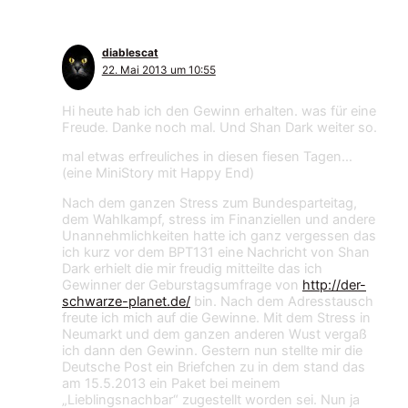
diablescat
22. Mai 2013 um 10:55
Hi heute hab ich den Gewinn erhalten. was für eine
Freude. Danke noch mal. Und Shan Dark weiter so.
mal etwas erfreuliches in diesen fiesen Tagen…
(eine MiniStory mit Happy End)
Nach dem ganzen Stress zum Bundesparteitag,
dem Wahlkampf, stress im Finanziellen und andere
Unannehmlichkeiten hatte ich ganz vergessen das
ich kurz vor dem BPT131 eine Nachricht von Shan
Dark erhielt die mir freudig mitteilte das ich
Gewinner der Geburstagsumfrage von
http://der-
schwarze-planet.de/
bin. Nach dem Adresstausch
freute ich mich auf die Gewinne. Mit dem Stress in
Neumarkt und dem ganzen anderen Wust vergaß
ich dann den Gewinn. Gestern nun stellte mir die
Deutsche Post ein Briefchen zu in dem stand das
am 15.5.2013 ein Paket bei meinem
„Lieblingsnachbar“ zugestellt worden sei. Nun ja