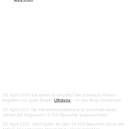
Schwarz gewinnt!
3 Jahre „Der schwarze Planet“:
Blogstatistik & Gewinnspiel
29. April 2010: Mit einem Knall platzt Der schwarze Planet –
begleitet von guter Musik (
Ultravox
) – in das Blog-Universum.
29. April 2011: Die Planetenbevölkerung ist innerhalb eines
Jahres auf insgesamt 13.700 Besucher angewachsen.
29. April 2012: Jetzt laufen im Jahr 34.500 Besucher durch die