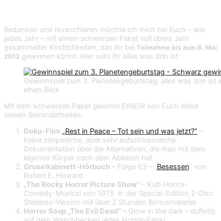
gewinnt!
Bedanken und revanchieren möchte ich mich bei Euch – wie
jedes Jahr – mit einem schwarzen Paket voll übers Jahr
gesammelter Köstlichkeiten, das ihr bei
Teilnahme bis zum 6. Mai
gewinnen könnt. Hier seht ihr alles was drin ist:
2013
Gewinnspiel zum 3. Planetengeburtstag: alles was drin ist
einen Blick
Mit dem schwarzen Paket gewinnt EINE/R von Euch diese
sieben Besonderheiten:
Doku-Film
„Rest in Peace – Tot sein und was jetzt?“
–
Keine zimperliche, aber sehr aufschlussreiche
Dokumentation über die Alternativen, die man mit dem
eigenen Körper nach dem Ableben hat.
Gruselkabinett-Hörbuch
– Folge 63 – „
Besessen
“ von
Robert E. Howard
„The Rocky Horror Picture Show“
– Kult-Horror-
Comedy-Musical von 1975 in der Special-Edition 2-Disc
Steelbox-Version mit über 2 Stunden Bonusmaterial
Horror Soap „The Evil Dead“
– Glow in the dark – dufte(t)
auf dem Waschbecken jedes Horror-Fans!