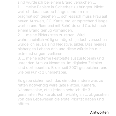
sind würde ich bei einem Brand versuchen …
1. … meine Papiere in Sicherheit zu bringen. Nicht
weil ich daran soooo hänge sondern rein
pragmatisch gesehen … schliesslich muss Frau auf
neuen Ausweis, EC-Karte, etc. entsprechend lange
warten und Rennerei mit Behörde und Co. ist nach
einem Brand genug vorhanden.
2. … meine Bilderkisten zu retten. Wird
wahrscheinlich völlig unmöglich, jedoch versuchen
würde ich es. Da sind Negative, Bilder, Dias meines
bisherigen Lebens drin und diese würde ich nur
extremst ungern verlieren.
3. … meine externe Festplatte auszustöpseln und
unter den Arm zu klemmen. Im digitalen Zeitalter
sind dort ebenfalls Bilder seit 2001 gespeichert und
wie bei Punkt 2 unersetzbar.
Es gäbe sicher noch das ein oder andere was zu
retten notwendig wäre (alte Platten, Kamera,
Nähmaschine, etc.) jedoch sehe ich die 3
genannten Punkte als sehr wichtig an … abgesehen
von den Lebewesen die erste Priorität haben und
hätten.
Antworten