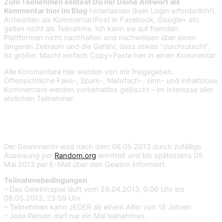
Zum Teilnehmen solltest Du mir Deine Antwort als
Kommentar hier im Blog
hinterlassen (kein Login erforderlich!).
Antworten als Kommentar/Post in Facebook, Google+ etc.
gelten nicht als Teilnahme. Ich kann sie auf fremden
Plattformen nicht nachhalten und nachweisen über einen
längeren Zeitraum und die Gefahr, dass etwas “durchrutscht”,
ist größer. Macht einfach Copy+Paste hier in einen Kommentar.
Alle Kommentare hier werden von mir freigegeben.
Offensichtliche Fake-, Spam-, Mehrfach-, sinn- und inhaltslose
Kommentare werden vorbehaltlos gelöscht – im Interesse aller
ehrlichen Teilnehmer.
Wie wird der Gewinner ermittelt?
Der Gewinner/in wird nach dem 06.05.2013 durch zufällige
Auslosung per
Random.org
ermittelt und bis spätestens 09.
Mai 2013 per E-Mail über den Gewinn informiert.
Teilnahmebedingungen
– Das Gewinnspiel läuft vom 29.04.2013, 0:00 Uhr bis
06.05.2013, 23:59 Uhr.
– Teilnehmen kann JEDER ab einem Alter von 18 Jahren.
– Jede Person darf nur ein Mal teilnehmen.