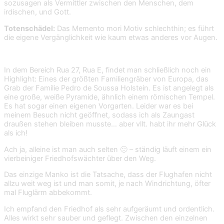
sozusagen als Vermittler zwischen den Menschen, dem
irdischen, und Gott.
Totenschädel:
Das Memento mori Motiv schlechthin; es führt
die eigene Vergänglichkeit wie kaum etwas anderes vor Augen.
In dem Bereich Rua 27, Rua E, findet man schließlich noch ein
Highlight: Eines der größten Familiengräber von Europa, das
Grab der Familie Pedro de Soussa Holstein. Es ist angelegt als
eine große, weiße Pyramide, ähnlich einem römischen Tempel.
Es hat sogar einen eigenen Vorgarten. Leider war es bei
meinem Besuch nicht geöffnet, sodass ich als Zaungast
draußen stehen bleiben musste… aber vllt. habt ihr mehr Glück
als ich!
Ach ja, alleine ist man auch selten 🙂 – ständig läuft einem ein
vierbeiniger Friedhofswächter über den Weg.
Das einzige Manko ist die Tatsache, dass der Flughafen nicht
allzu weit weg ist und man somit, je nach Windrichtung, öfter
mal Fluglärm abbekommt.
Ich empfand den Friedhof als sehr aufgeräumt und ordentlich.
Alles wirkt sehr sauber und geflegt. Zwischen den einzelnen