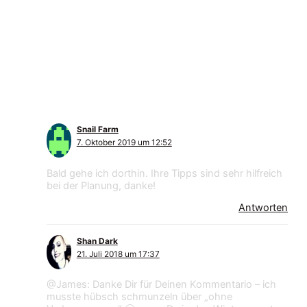
4 Kommentare zu „Lissabon – die
morbide Schönheit am Tejo“
Snail Farm
7. Oktober 2019 um 12:52
Bald gehe ich dorthin. Ihre Tipps sind sehr hilfreich
bei der Planung, danke!
Antworten
Shan Dark
21. Juli 2018 um 17:37
@James: Danke Dir für Deinen Kommentario – ich
musste hübsch schmunzeln über „ohne