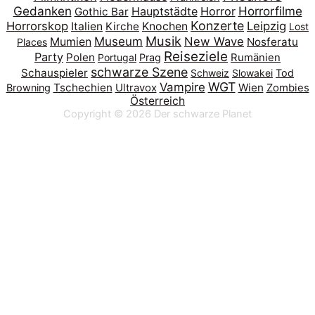
Gedanken
Horrorfilme
Hauptstädte
Horror
Gothic Bar
Konzerte
Horrorskop
Leipzig
Italien
Kirche
Knochen
Lost
Musik
Museum
New Wave
Mumien
Nosferatu
Places
Reiseziele
Party
Polen
Portugal
Prag
Rumänien
schwarze Szene
Schauspieler
Schweiz
Slowakei
Tod
WGT
Vampire
Tschechien
Wien
Browning
Ultravox
Zombies
Österreich
Copyright © 2026
Der schwarze Planet