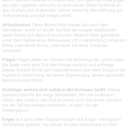
dem Friedhof Prazeres zu finden sind. Ich habe die Erklärungen
aus dem Lageplan versucht zu übersetzen. Diese Symbole an
den Gruften und Grabmalen stehen meist für die Hoffnung auf
Auferstehung und das ewige Leben.
Artischocken
: Diese Blume blüht wieder auf nach dem
Verwelken, somit ist sie ein Symbol der ewigen Wiederkehr.
Meist findet sich diese Artischocken-Blüte in Stein gemeißelt
unter dem Giebel eines Beinhauses, oft in Verbindung mit einem
Kreuz oder einem Kranz, oder auch mit einer Schlange
umrandet.
Flügel:
Flügel stellen ein Symbol der Befreiung dar, sprich dass
die Seele nach dem Tod den Körper verlässt und aufsteigt.
Dieses Symbol findet sich beispielsweise über dem Eingang der
Kapelle in Verbindung mit einem Stundenglas, einem typischen
Memento mori Motiv.
Schlange, welche sich selbst in den Schwanz beißt
: Dieses
Symbol steht für die ewige Wiederkehr, den nie endenden
Zyklus des Lebens. Der Tod ist somit nicht das Ende, sondern
nur ein Teil des ewigen Kreislaufs, er steht vor der
Wiedergeburt.
Engel:
Auf sehr vielen Gräbern finden sich Engel – ein typisch
christliches Symbol. Sie stehen für eine Verbindung zu Gott,