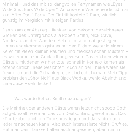
Minimal – und das mit so klangvollen Partynamen wie „Eyes
Wide Shut Ears Wide Open“. An unserem Wochenende lud man
zur „After Dark“ Party. Der Eintritt kostete 2 Euro, wirklich
günstig im Vergleich mit hiesigen Parties.
Dann kam der Abstieg – flankiert von gekonnt gezeichneten
Größen des Untergrunds a la Robert Smith, Nick Cave,
Nosferatu an den Wänden. Selten so schön abgestiegen.
Unten angekommen geht es mit den Bildern weiter in einem
Keller mit vielen kleinen Räumen und mexikanischen Mustern –
es war vorher eine Cocktailbar gewesen. Das erfuhren wir von
Gästen, mit denen wir hier total schnell in Kontakt kamen als
offensichtlich „neue Gesichter“. Auch an der Theke waren sie
freundlich und die Getränkepreise sind echt human. Mein Tipp:
probiert den „Shot Noir“ aus Black Wodka, wenig Absinth und
Lime Juice – sehr lecker!
Was würde Robert Smith dazu sagen?
Die Mehrheit der anderen Gäste waren jetzt nicht soooo Goth
aufgebrezelt, wie man das von Deutschland gewohnt ist. Das
könnte aber auch am Tourismus liegen und dass hier eben
jeder reinschauen kann. Also auch interessierte Nicht-Grufties.
Hat man dem Tanzverhalten auch angesehen, aber nun, im