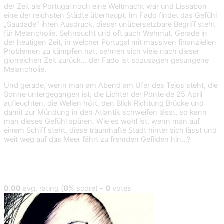
der Zeit als Portugal noch eine Weltmacht war und Lissabon
eine der reichsten Städte überhaupt. Im Fado findet das Gefühl
„Saudade“ ihren Ausdruck, dieser unübersetzbare Begriff steht
für Melancholie, Sehnsucht und oft auch Wehmut. Gerade in
der heutigen Zeit, in welcher Portugal mit massiven finanziellen
Problemen zu kämpfen hat, sehnen sich viele nach dieser
glorreichen Zeit zurück… der Fado ist sozusagen gesungene
Melancholie.
Und gerade, wenn man am Abend am Ufer des Tejos steht, die
Sonne untergegangen ist, die Lichter der Ponte de 25 April
aufleuchten, die Wellen hört, den Blick Richtung Brücke und
damit zur Mündung in den Atlantik schweifen lässt, so kann
man dieses Gefühl spüren. Wie es wohl ist, wenn man auf
einem Schiff steht, diese traumhafte Stadt hinter sich lässt und
weit weg auf das Meer fährt zu fremden Gefilden hin…?
0.00
avg. rating (
0
% score) -
0
votes