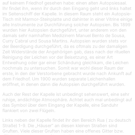
auf keinem Friedhof gesehen habe: einen alten Autopsiesaal.
Ihr findet ihn, wenn ihr durch den Eingang geht und links haltet
im Seitenschiff der Kapelle. In diesem Raum steht ein Autopsie-
Tisch mit Marmor-Steinplatte und dahinter in einer Vitrine einige
alte Instrumente zur Durchführung solcher Autopsien. Bis 1899
wurden hier Autopsien durchgeführt, unter anderem von den
damals sehr namhaften Medizinern Manuel Bento de Sousa,
Curry Cabral und Sousa Martins. Autopsien wurden stets vor
der Beerdigung durchgeführt, da es oftmals zu der damaligen
Zeit Widerstände der Angehörigen gab, dass nach der rituellen
Reinigung der Leichen vor der Beisetzung, es einer Art
Entweihung oder gar einer Schändung gleichkam, die Leichen
nochmals zu untersuchen. Somit war wohl dieser Raum der
erste, in den der Verstorbene gebracht wurde nach Ankunft auf
dem Friedhof. Um 1900 wurden separate Leichenhallen
eröffnet, in denen dann die Autopsien durchgeführt wurden.
Auch der Rest der Kapelle ist unbedingt sehenswert, eine sehr
ruhige, andächtige Atmosphäre. Achtet auch mal unbedingt auf
das Symbol über dem Eingang der Kapelle, eine Sanduhr
flankiert von zwei Flügeln.
Links neben der Kapelle findet ihr den Bereich Rua ( zu deutsch
Straße) 1-9. Die „Häuser“ an diesen kleinen Straßen sind
Gruften. Viele dieser Gruften haben eine offenes Gitter bzw.