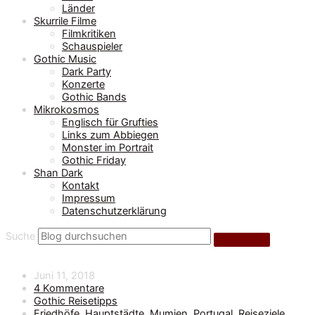
Länder
Skurrile Filme
Filmkritiken
Schauspieler
Gothic Music
Dark Party
Konzerte
Gothic Bands
Mikrokosmos
Englisch für Grufties
Links zum Abbiegen
Monster im Portrait
Gothic Friday
Shan Dark
Kontakt
Impressum
Datenschutzerklärung
Suche
Juni 11, 2018
4 Kommentare
Gothic Reisetipps
Friedhöfe
,
Hauptstädte
,
Mumien
,
Portugal
,
Reiseziele