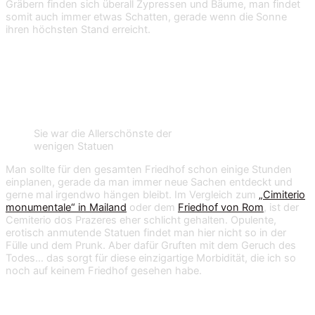
Gräbern finden sich überall Zypressen und Bäume, man findet
somit auch immer etwas Schatten, gerade wenn die Sonne
ihren höchsten Stand erreicht.
Sie war die Allerschönste der
wenigen Statuen
Man sollte für den gesamten Friedhof schon einige Stunden
einplanen, gerade da man immer neue Sachen entdeckt und
gerne mal irgendwo hängen bleibt. Im Vergleich zum
„Cimiterio
monumentale“ in Mailand
oder dem
Friedhof von Rom
, ist der
Cemiterio dos Prazeres eher schlicht gehalten. Opulente,
erotisch anmutende Statuen findet man hier nicht so in der
Fülle und dem Prunk. Aber dafür Gruften mit dem Geruch des
Todes… das sorgt für diese einzigartige Morbidität, die ich so
noch auf keinem Friedhof gesehen habe.