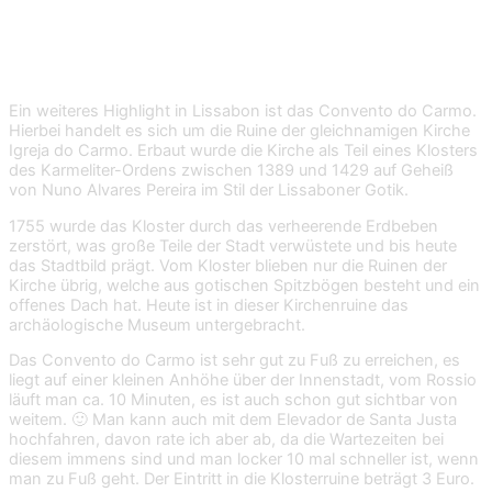
Convento do Carmo – Kirchenruine mit
Mumien
Ein weiteres Highlight in Lissabon ist das Convento do Carmo.
Hierbei handelt es sich um die Ruine der gleichnamigen Kirche
Igreja do Carmo. Erbaut wurde die Kirche als Teil eines Klosters
des Karmeliter-Ordens zwischen 1389 und 1429 auf Geheiß
von Nuno Alvares Pereira im Stil der Lissaboner Gotik.
1755 wurde das Kloster durch das verheerende Erdbeben
zerstört, was große Teile der Stadt verwüstete und bis heute
das Stadtbild prägt. Vom Kloster blieben nur die Ruinen der
Kirche übrig, welche aus gotischen Spitzbögen besteht und ein
offenes Dach hat. Heute ist in dieser Kirchenruine das
archäologische Museum untergebracht.
Das Convento do Carmo ist sehr gut zu Fuß zu erreichen, es
liegt auf einer kleinen Anhöhe über der Innenstadt, vom Rossio
läuft man ca. 10 Minuten, es ist auch schon gut sichtbar von
weitem. 🙂 Man kann auch mit dem Elevador de Santa Justa
hochfahren, davon rate ich aber ab, da die Wartezeiten bei
diesem immens sind und man locker 10 mal schneller ist, wenn
man zu Fuß geht. Der Eintritt in die Klosterruine beträgt 3 Euro.