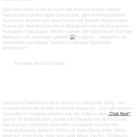
Zum Abschluss wäre da noch der Museumsshop: Neben
klassischer Literatur über Geschichte, gibt es einige skurrile
Souvenirs: angefangen über Puzzle mit Skelett-Motiven über
Totenkopf-Bleistifte bis hin zu Bildbänden der mexikanischen
Künstlerin Frida Kahlo. Ich für meinen Teil habe mir ein Zombie-
Malbuch zum Ausmalen gekauft
, woraufhin die
Verkäuferin nur fragte: “Soll ich Ihnen das Geschenk
einpacken?“
Elevador de Santa Justa
„Club Noir“ in Lissabon
Lissabons Nachtleben lässt wenig zu wünschen übrig – im
Kneipenviertel Barrio Alto ist immer etwas los. Und wer düstere
Subkultur in Lissabon erleben will, der sollte in den
„Club Noir“
gehen. Er befindet sich unweit des Elevador de Santa Justa.
Hier werden sämtliche alternativ-schwarzen Genres mit
Veranstaltungen bedient: Gothrock, Dark Wave, Indie, Metal
jeder Art, Post Punk, 80er und New Wave, Electro, Shoegaze,