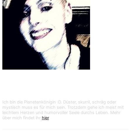
Shan Dark
Ich bin die Planetenkönigin :D. Düster, skurril, schräg oder
mystisch muss es für mich sein. Trotzdem gehe ich meist mit
leichtem Herzen und humorvoller Seele durchs Leben. Mehr
über mich findet ihr
hier
.