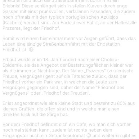
erreichen und auch die Straßenbahnfahrt dorthin ist ein
Erlebnis! Diese schlängelt sich in steilen Kurven durch enge
Gassen mit einst prunkvollen, verfallenen Fassaden, die zudem
noch oftmals mit den typisch portugiesischen Azulejos
(Kacheln) verziert sind. Am Ende dieser Fahrt, an der Haltestelle
Prazeres, liegt der Friedhof.
Somit wird einem hier einmal mehr vor Augen geführt, dass das
Leben eine einzige Straßenbahnfahrt mit der Endstation
Friedhof ist. 😆
Erbaut wurde er im 18. Jahrhundert nach einer Cholera-
Epidemie, als das Angebot der Bestattungsflächen kleiner war
als die immense Nachfrage. Der Name „Prazeres“ (zu deutsch:
Freude, Vergnügen) geht auf die Tatsache zurück, dass der
Friedhof vorher ein Park war, in welchen die Leute zum
Vergnügen gegangen sind, daher der Name “Friedhof des
Vergnügens“ oder „Friedhof der Freuden“.
Er ist angeordnet wie eine kleine Stadt und besteht zu 80% aus
kleinen Gruften, die offen sind und in welche man einen
direkten Blick auf die Särge hat.
Vor dem Friedhof befindet sich ein Cafe, wo man sich vorher
nochmal stärken kann, zudem ist rechts neben dem
Eingangstor auch ein Getränkeautomat 😉 und weiterhin gibt es