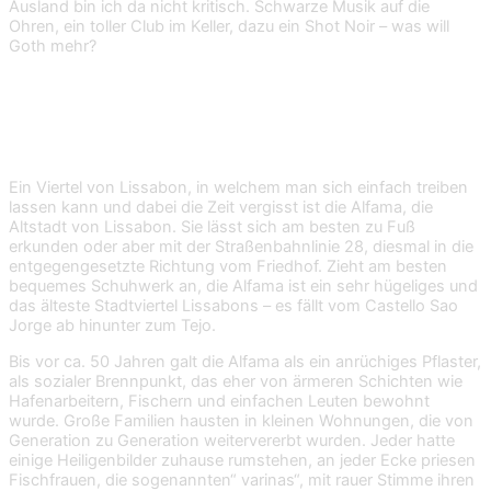
Ausland bin ich da nicht kritisch. Schwarze Musik auf die
Ohren, ein toller Club im Keller, dazu ein Shot Noir – was will
Goth mehr?
Die Alfama
Ein Viertel von Lissabon, in welchem man sich einfach treiben
lassen kann und dabei die Zeit vergisst ist die Alfama, die
Altstadt von Lissabon. Sie lässt sich am besten zu Fuß
erkunden oder aber mit der Straßenbahnlinie 28, diesmal in die
entgegengesetzte Richtung vom Friedhof. Zieht am besten
bequemes Schuhwerk an, die Alfama ist ein sehr hügeliges und
das älteste Stadtviertel Lissabons – es fällt vom Castello Sao
Jorge ab hinunter zum Tejo.
Bis vor ca. 50 Jahren galt die Alfama als ein anrüchiges Pflaster,
als sozialer Brennpunkt, das eher von ärmeren Schichten wie
Hafenarbeitern, Fischern und einfachen Leuten bewohnt
wurde. Große Familien hausten in kleinen Wohnungen, die von
Generation zu Generation weitervererbt wurden. Jeder hatte
einige Heiligenbilder zuhause rumstehen, an jeder Ecke priesen
Fischfrauen, die sogenannten“ varinas“, mit rauer Stimme ihren