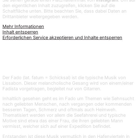
den eigentlichen Inhalt zuzugreifen, klicken Sie auf die
Schaltfläche unten. Bitte beachten Sie, dass dabei Daten an
Drittanbieter weitergegeben werden.
Mehr Informationen
Inhalt entsperren
Erforderlichen Service akzeptieren und Inhalte entsperren
Der Fado
Der Fado (lat. fatum = Schicksal) ist die typische Musik von
Lissabon. Dieser melancholische Gesang wird von einem/einer
Fadista vorgetragen, begleitet nur von Gitarren.
Inhaltlich gesehen geht es im Fado um Themen wie Sehnsucht
nach geliebten Menschen, nach vergangen oder kommenden
besseren Tagen, Schmerz und oftmals auch Heimweh.
Thematisiert werden vor allem die Seefahrerei und typische
Motive sind etwa das einer Frau, die ihren geliebten Mann
vermisst, welcher sich auf einer Expedition befindet.
Entstanden ist diese Musik vermutlich in den Hafenvierteln in