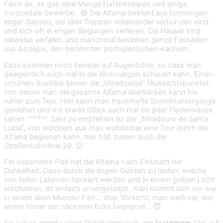
Fisch an, es gab eine Menge Hafenkneipen und einige
horizontale Gewerbe. 😆 Die Alfama besteht aus Unmengen
enger Gassen, die über Treppen miteinander verbunden sind
und sich oft in engen Biegungen verlieren. Die Häuser sind
teilweise verfallen und manchmal bestehen ganze Fassaden
aus Azulejos, den berühmten portugiesischen Kacheln.
Dazu kommen noch Fenster auf Augenhöhe, so dass man
gelegentlich auch mal in die Wohnungen schauen kann. Einen
schönen Ausblick bieten die „Miradouros“ (Aussichtspunkte),
von denen man die gesamte Alfama überblicken kann bis
runter zum Tejo. Hier kann man traumhafte Sonnenuntergänge
genießen und mit etwas Glück auch mal ein paar Fledermäuse
sehen ^^°°^^. Sehr zu empfehlen ist der „Miradouro de Santa
Luzia“, von welchem aus man wunderbar eine Tour durch die
Alfama beginnen kann, hier hält zudem auch die
Straßenbahnlinie 28. 😉
Ein besondere Flair hat die Alfama nach Einbruch der
Dunkelheit. Dann durch die engen Gassen zu laufen, welche
von tollen Laternen flankiert werden und in einem gelben Licht
erscheinen, ist einfach unvergesslich, man kommt sich vor wie
in einem alten Murnau-Film… aber Vorsicht: man weiß nie, wer
einem hinter der nächsten Ecke begegnet… 😈
Sie sehen gerade einen Platzhalterinhalt von
Instagram
. Um auf