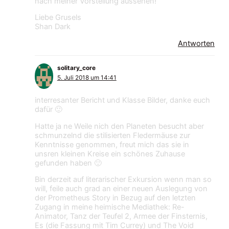
nach meiner Vorstellung aussehen!
Liebe Grusels
Shan Dark
Antworten
solitary_core
5. Juli 2018 um 14:41
interresanter Bericht und Klasse Bilder, danke euch
dafür 🙂
Hatte ja ne Weile nich den Planeten besucht aber
schmunzelnd die stilisierten Fledermäuse zur
Kenntnisse genommen, freut mich das sie in
unsren kleinen Kreise ein schönes Zuhause
gefunden haben 🙂
Bin derzeit auf literarischer Exkursion wenn man so
will, feile auch grad an einer neuen Auslegung von
der Prometheus Story in Bezug auf den letzten
Zugang in meine heimische Mediathek: Re-
Animator, Tanz der Teufel 2, Armee der Finsternis,
Es (die Fassung mit Tim Currey) und The Void