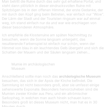
Man betritt die Ruine durch das sehr gut erhaltene Portal, und
steht dann plötzlich in dieser eindrucksvollen Ruine mit
Spitzbögen bis in den offenen Himmel, der erste Gedanke, der
mir durch den Kopf ging beim Betreten, war einfach nur “Wow“.
Der Lärm der Stadt und der Touristen ringsum war auf einmal
weg, ich stand einfach nur da und war wie erschlagen von
dieser besonderen Atmosphäre.
Ich empfehle die Klosterruine am späten Nachmittag zu
besuchen, wenn die Sonne langsam untergeht, das
resultierende Farbenspiel ist einfach nur schön, wenn der
Himmel von blau in ein leuchtendes Gelb übergeht und sich die
Schatten der Mauern und der Säulen langsam ziehen…
Mumie im archäologischen
Museum
Anschließend sollte man noch das
archäologische Museum
besuchen, das sich in der Apsis der Kirche befindet. Die
Sammlung ist nicht besonders groß, aber sie umfasst einige
sehenswerte Exponate. Besonders hervorzuheben sind die
Mumien zweier Kinder aus Peru, und ein altrömischer
Sarkophag, in welchen man auch hinein schauen kann.
Besonders groß ist dieses Museum nicht, man hat es in 30
Minuten durch.