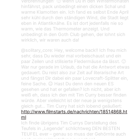
Verbrennungen“ 🙂 wenn Du in den Wintermonaten
hinfährst, pack unbedingt einen dicken Schal und
warme Klamotten ein. Ich fand es selbst Ende April
sehr kühl durch den ständigen Wind, die Stadt liegt
eben in Atlantiknähe. Es ist dort jedenfalls nie so
warm, wie das Thermometer anzeigt. Und
unbedingt in den Goth Club gehen, der lohnt sich
wirklich, wir waren auch da!
@solitary_core: Hey, welcome back!! Ich freu mich
sehr, dass Du wieder mal vorbeischaust und ein
paar Zeilen und stilisierte Fledermäuse da lässt. 🙂
War nur gerade im Urlaub, da hat die Antwort etwas
gedauert. Du reist also zur Zeit auf literarische Art
und fängst Dir dabei ein paar Lovecraft-Splitter ein,
feine Sache. 😉 Hast Du denn den neuen ES
gesehen und hat er gefallen? Ich nicht, aber ich
weiß eh, dass ich den mit Tim Curry besser finden
würde. Aber vielleicht ist der neue ja wenigstens
gleich gut… Tim Curry hat sich lobend geäußert:
http://www.filmstarts.de/nachrichten/18514868.ht
ml
Ich finde übrigens Tim Currys Darstellung des
Teufels in „Legende“ schlichtweg DEN BESTEN
TEUFEL ever – genau so muss der Gehörnte auch