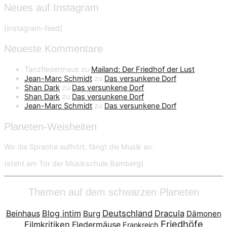
Neues auf Instagram
[instagram-feed]
Neueste Kommentare
Tanzfledermaus
zu
Mailand: Der Friedhof der Lust
Jean-Marc Schmidt
zu
Das versunkene Dorf
Shan Dark
zu
Das versunkene Dorf
Shan Dark
zu
Das versunkene Dorf
Jean-Marc Schmidt
zu
Das versunkene Dorf
Planeten-Weisheiten
Wo die Sprache aufhört, fängt die Musik an.
(steht am Tor der Musikschule Bamberg)
Themen auf dem schwarzen Planeten
Blog intim
Deutschland
Dracula
Beinhaus
Burg
Dämonen
Friedhöfe
Filmkritiken
Fledermäuse
Frankreich