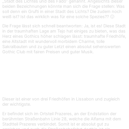
„Stadt des Lichtes und des Fado“ genannt. Angesichts dieser
beiden Bezeichnungen könnte man sich die Frage stellen: Was
soll denn ein Grufti in einer Stadt des Lichts? Die zudem noch
weiß ist? Ist das wirklich was für eine solche Spezies?? 🙂
Die Frage lässt sich schnell beantworten: Ja, ist es! Diese Stadt
in der traumhaften Lage am Tejo hat einiges zu bieten, was das
Herz eines Gothics höher schlagen lässt: traumhafte Friedhöfe,
eine Altstadt mit wundervoll morbidem Charme, tolle
Sakralbauten und zu guter Letzt einen absolut sehenswerten
Gothic Club mit fairen Preisen und guter Musik.
Cemitério dos Prazeres
, der Friedhof der
Freuden
Dieser ist einer von drei Friedhöfen in Lissabon und zugleich
der wichtigste.
Er befindet sich im Ortsteil Prazeres, an der Endstation der
berühmten Straßenbahn Linie 28, welche die Alfama mit dem
Stadtteil Prazeres verbindet. Somit ist er absolut gut zu