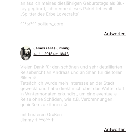
anlässlich meines diesjährigen Geburtstags als Blu-
ray gegönnt, ich nenne dieses Paket liebevoll
„Splitter des Erbe Lovecrafts“
^^°ω°^^ solitary_core
Antworten
James (alias Jimmy)
4. Juli 2018 um 18:43
Vielen Dank für den schönen und sehr detaillierten
Reisebericht an Andreas und an Shan für die tollen
Bilder ☺
Tatsächlich wurde mein Interesse an der Stadt
geweckt und habe direkt mich über das Wetter dort
in Wintermonaten erkundigt, um eine eventuelle
Reise ohne Schäden, wie z.B. Verbrennungen,
genießen zu können ☺
mit finsteren Grüßen
Jimmy † ^^ö^^ †
Antworten