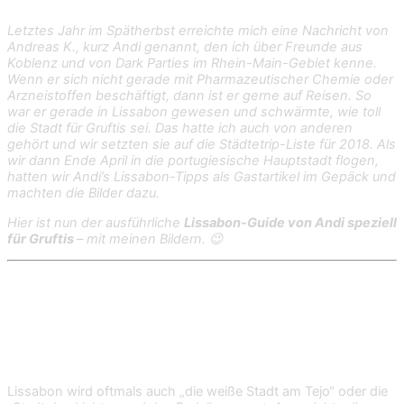
Letztes Jahr im Spätherbst erreichte mich eine Nachricht von
Andreas K., kurz Andi genannt, den ich über Freunde aus
Koblenz und von Dark Parties im Rhein-Main-Gebiet kenne.
Wenn er sich nicht gerade mit Pharmazeutischer Chemie oder
Arzneistoffen beschäftigt, dann ist er gerne auf Reisen. So
war er gerade in Lissabon gewesen und schwärmte, wie toll
die Stadt für Gruftis sei. Das hatte ich auch von anderen
gehört und wir setzten sie auf die Städtetrip-Liste für 2018. Als
wir dann Ende April in die portugiesische Hauptstadt flogen,
hatten wir Andi’s Lissabon-Tipps als Gastartikel im Gepäck und
machten die Bilder dazu.
Hier ist nun der ausführliche
Lissabon-Guide von Andi speziell
für Gruftis
– mit meinen Bildern. 😉
Lissabon, die morbide
Schönheit am Tejo
Lissabon wird oftmals auch „die weiße Stadt am Tejo“ oder die