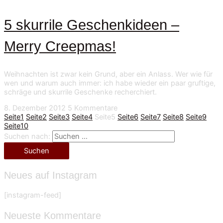
5 skurrile Geschenkideen –
Merry Creepmas!
Weihnachten ist zwar kein Grund, aber ein Anlass. Wer wie für
wen und warum auch immer: ich habe wieder ein paar gruftige,
schräge und skurrile Geschenke recherchiert.
8. Dezember 2012
5 Kommentare
Seite
1
Seite
2
Seite
3
Seite
4
Seite
5
Seite
6
Seite
7
Seite
8
Seite
9
Seite
10
Suchen nach:
Neues auf Instagram
[instagram-feed]
Neueste Kommentare