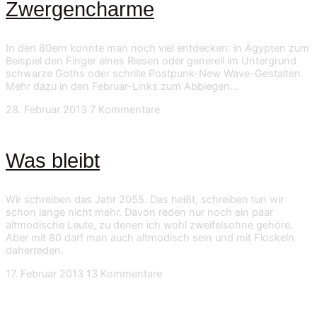
Zwergencharme
In den 80ern konnte man noch viel entdecken: in Ägypten zum
Beispiel den Finger eines Riesen oder generell im Untergrund
schwarze Goths oder schrille Postpunk-New Wave-Gestalten.
Mehr dazu in den Februar-Links zum Abbiegen…
28. Februar 2013
7 Kommentare
Was bleibt
Wir schreiben das Jahr 2055. Das heißt, schreiben tun wir
schon lange nicht mehr. Davon reden nur noch ein paar
altmodische Leute, zu denen ich wohl zweifelsohne gehöre.
Aber mit 80 darf man auch altmodisch sein und mit Floskeln
daherreden.
17. Februar 2013
13 Kommentare