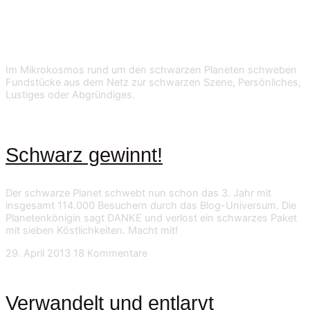
Im Mikrokosmos rund um den schwarzen Planeten schweben
Fundstücke aus dem Netz zur schwarzen Szene, Persönliches,
Lustiges oder Abgründiges.
Schwarz gewinnt!
Der schwarze Planet schwebt nun schon das 3. Jahr mit
insgesamt 114.000 Besuchern durch das Blog-Universum. Die
Planetenkönigin sagt DANKE und verlost ein schwarzes Paket
mit sieben Köstlichkeiten. Macht mit!
29. April 2013
18 Kommentare
Verwandelt und entlarvt