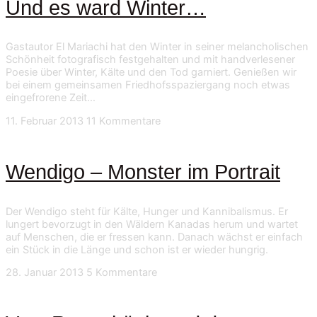
Und es ward Winter…
Gastautor El Mariachi hat den Winter in seiner melancholischen
Schönheit fotografisch festgehalten und mit handverlesener
Poesie über Winter, Kälte und den Tod garniert. Genießen wir
bei einem gemeinsamen Friedhofsspaziergang noch etwas
eingefrorene Zeit…
11. Februar 2013
11 Kommentare
Wendigo – Monster im Portrait
Der Wendigo steht für Kälte, Hunger und Kannibalismus. Er
lungert bevorzugt in den Wäldern Kanadas herum und wartet
auf Menschen, die er fressen kann. Danach wächst er einfach
ein Stück in die Länge und schon ist er wieder hungrig.
28. Januar 2013
5 Kommentare