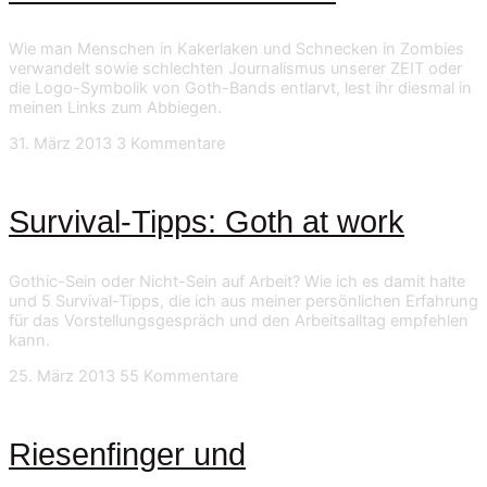
Wie man Menschen in Kakerlaken und Schnecken in Zombies
verwandelt sowie schlechten Journalismus unserer ZEIT oder
die Logo-Symbolik von Goth-Bands entlarvt, lest ihr diesmal in
meinen Links zum Abbiegen.
31. März 2013
3 Kommentare
Survival-Tipps: Goth at work
Gothic-Sein oder Nicht-Sein auf Arbeit? Wie ich es damit halte
und 5 Survival-Tipps, die ich aus meiner persönlichen Erfahrung
für das Vorstellungsgespräch und den Arbeitsalltag empfehlen
kann.
25. März 2013
55 Kommentare
Riesenfinger und