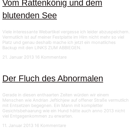
Vom Rattenkönig und dem
blutenden See
Viele interessante Webartikel vergesse ich leider abzuspeichern.
Vermutlich ist auf meiner Festplatte im Hirn nicht mehr so viel
Platz und genau deshalb mache ich jetzt ein monatliches
Backup mit den LINKS ZUM ABBIEGEN.
21. Januar 2013
16 Kommentare
Der Fluch des Abnormalen
Gerade in diesen enthaarten Zeiten würden wir einem
Menschen wie Andrian Jeftichjew auf offener Straße vermutlich
mit Entsetzen begegnen. Ein Mann mit kompletter
Gesichtsbehaarung wie ein Hund hätte auch anno 2013 nicht
viel Entgegenkommen zu erwarten.
11. Januar 2013
16 Kommentare