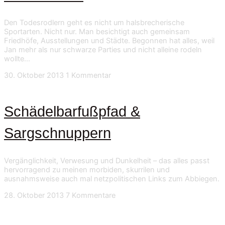
Den Todesrodlern geht es nicht um halsbrecherische
Sportarten. Nicht nur. Man besichtigt auch gemeinsam
Friedhöfe, Ausstellungen und Städte. Begonnen hat alles, weil
Jan mehr als nur schwarze Parties und nicht alleine rodeln
wollte…
30. Oktober 2013
1 Kommentar
Schädelbarfußpfad &
Sargschnuppern
Vergänglichkeit, Verwesung und Dunkelheit – das alles passt
hervorragend zu meinen morbiden, skurrilen und
ausnahmsweise auch mal netzpolitischen Links zum Abbiegen.
28. Oktober 2013
7 Kommentare