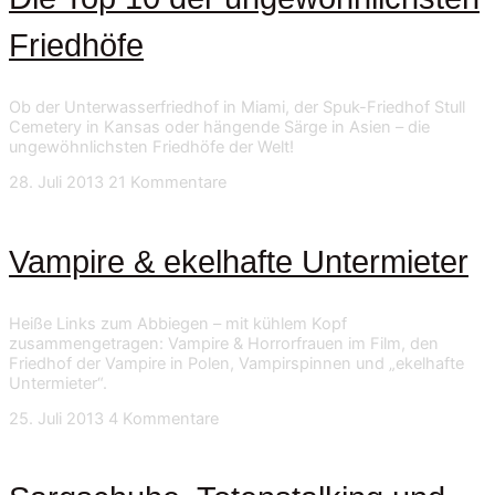
Friedhöfe
Ob der Unterwasserfriedhof in Miami, der Spuk-Friedhof Stull
Cemetery in Kansas oder hängende Särge in Asien – die
ungewöhnlichsten Friedhöfe der Welt!
28. Juli 2013
21 Kommentare
Vampire & ekelhafte Untermieter
Heiße Links zum Abbiegen – mit kühlem Kopf
zusammengetragen: Vampire & Horrorfrauen im Film, den
Friedhof der Vampire in Polen, Vampirspinnen und „ekelhafte
Untermieter“.
25. Juli 2013
4 Kommentare