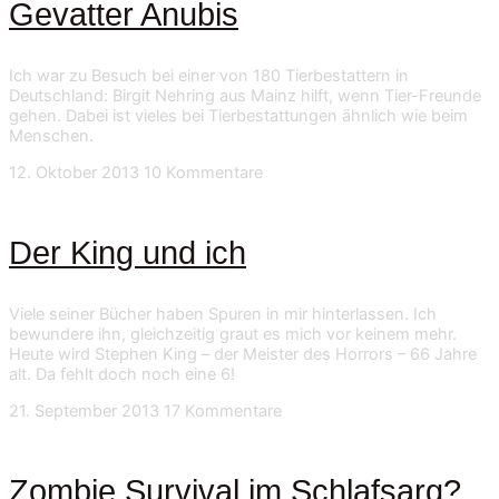
Gevatter Anubis
Ich war zu Besuch bei einer von 180 Tierbestattern in
Deutschland: Birgit Nehring aus Mainz hilft, wenn Tier-Freunde
gehen. Dabei ist vieles bei Tierbestattungen ähnlich wie beim
Menschen.
12. Oktober 2013
10 Kommentare
Der King und ich
Viele seiner Bücher haben Spuren in mir hinterlassen. Ich
bewundere ihn, gleichzeitig graut es mich vor keinem mehr.
Heute wird Stephen King – der Meister des Horrors – 66 Jahre
alt. Da fehlt doch noch eine 6!
21. September 2013
17 Kommentare
Zombie Survival im Schlafsarg?