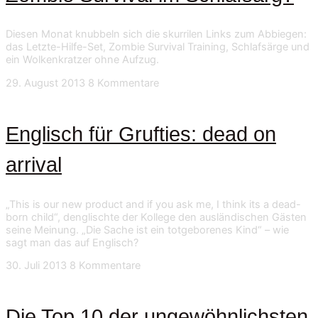
Diesen Monat knubbeln sich die skurrilen Links zum Abbiegen:
das Letzte-Hilfe-Set, Zombie Survival Training, Schlafsärge und
ein Wolkenkratzer ohne Aufzug.
29. August 2013
8 Kommentare
Englisch für Grufties: dead on
arrival
„This is our new product and if you ask me, I think its a dead-
born child“, denglischte der Kollege den ausländischen Gästen
seine Meinung. „Die Sache ist ein totgeborenes Kind“ – wie
sagt man das auf Englisch?
30. Juli 2013
8 Kommentare
Die Top 10 der ungewöhnlichsten