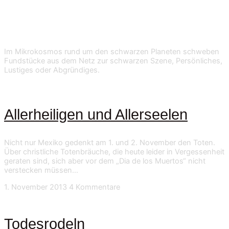
Im Mikrokosmos rund um den schwarzen Planeten schweben
Fundstücke aus dem Netz zur schwarzen Szene, Persönliches,
Lustiges oder Abgründiges.
Allerheiligen und Allerseelen
Nicht nur Mexiko gedenkt am 1. und 2. November den Toten.
Über christliche Totenbräuche, die heute leider in Vergessenheit
geraten sind, sich aber vor dem „Dia de los Muertos“ nicht
verstecken müssen…
1. November 2013
4 Kommentare
Todesrodeln