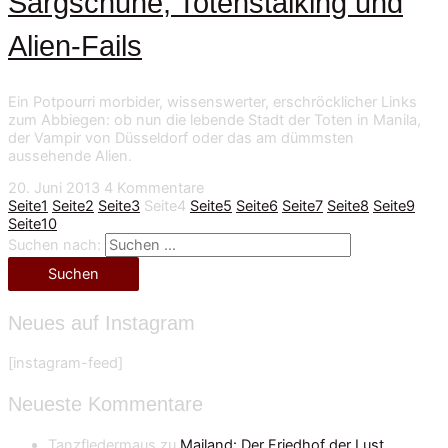
Sargschuhe, Totenstalking und
Alien-Fails
Ein Potpourri morbider, wissenswerter, erschröcklicher Links
zum Abbiegen: ob nun die lebende Stadt der Toten in Manila,
der Vampir von Düsseldorf oder das am dümmsten
aussehende Alien.
20. Juni 2013
4 Kommentare
Seite
1
Seite
2
Seite
3
Seite
4
Seite
5
Seite
6
Seite
7
Seite
8
Seite
9
Seite
10
Suchen nach:
Neues auf Instagram
[instagram-feed]
Neueste Kommentare
Tanzfledermaus
zu
Mailand: Der Friedhof der Lust