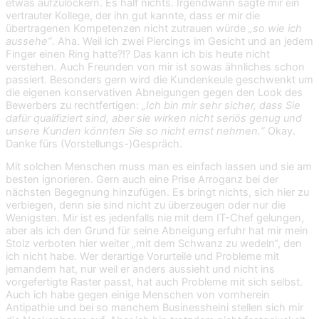
etwas aufzulockern. Es half nichts. Irgendwann sagte mir ein
vertrauter Kollege, der ihn gut kannte, dass er mir die
übertragenen Kompetenzen nicht zutrauen würde
„so wie ich
aussehe“
. Aha. Weil ich zwei Piercings im Gesicht und an jedem
Finger einen Ring hatte?!? Das kann ich bis heute nicht
verstehen. Auch Freunden von mir ist sowas ähnliches schon
passiert. Besonders gern wird die Kundenkeule geschwenkt um
die eigenen konservativen Abneigungen gegen den Look des
Bewerbers zu rechtfertigen:
„Ich bin mir sehr sicher, dass Sie
dafür qualifiziert sind, aber sie wirken nicht seriös genug und
unsere Kunden könnten Sie so nicht ernst nehmen.“
Okay.
Danke fürs (Vorstellungs-)Gespräch.
Mit solchen Menschen muss man es einfach lassen und sie am
besten ignorieren. Gern auch eine Prise Arroganz bei der
nächsten Begegnung hinzufügen. Es bringt nichts, sich hier zu
verbiegen, denn sie sind nicht zu überzeugen oder nur die
Wenigsten. Mir ist es jedenfalls nie mit dem IT-Chef gelungen,
aber als ich den Grund für seine Abneigung erfuhr hat mir mein
Stolz verboten hier weiter „mit dem Schwanz zu wedeln“, den
ich nicht habe. Wer derartige Vorurteile und Probleme mit
jemandem hat, nur weil er anders aussieht und nicht ins
vorgefertigte Raster passt, hat auch Probleme mit sich selbst.
Auch ich habe gegen einige Menschen von vornherein
Antipathie und bei so manchem Businessheini stellen sich mir