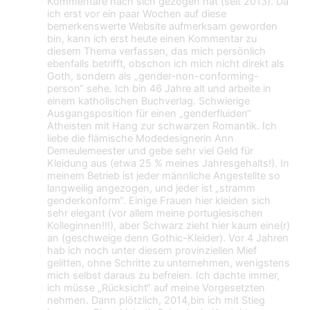
Kommentare nach sich gezogen hat (seit 2013). Da
ich erst vor ein paar Wochen auf diese
bemerkenswerte Website aufmerksam geworden
bin, kann ich erst heute einen Kommentar zu
diesem Thema verfassen, das mich persönlich
ebenfalls betrifft, obschon ich mich nicht direkt als
Goth, sondern als „gender-non-conforming-
person“ sehe. Ich bin 46 Jahre alt und arbeite in
einem katholischen Buchverlag. Schwierige
Ausgangsposition für einen „genderfluiden“
Atheisten mit Hang zur schwarzen Romantik. Ich
liebe die flämische Modedesignerin Ann
Demeulemeester und gebe sehr viel Geld für
Kleidung aus (etwa 25 % meines Jahresgehalts!). In
meinem Betrieb ist jeder männliche Angestellte so
langweilig angezogen, und jeder ist „stramm
genderkonform“. Einige Frauen hier kleiden sich
sehr elegant (vor allem meine portugiesischen
Kolleginnen!!!), aber Schwarz zieht hier kaum eine(r)
an (geschweige denn Gothic-Kleider). Vor 4 Jahren
hab ich noch unter diesem provinziellen Mief
gelitten, ohne Schritte zu unternehmen, wenigstens
mich selbst daraus zu befreien. Ich dachte immer,
ich müsse „Rücksicht“ auf meine Vorgesetzten
nehmen. Dann plötzlich, 2014,bin ich mit Stieg