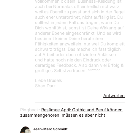
vollkommen ok sein. Business-Kleidung ist
auch bei Normalos oft einheitlich schwarz,
weil es überall zu passt und sich in der Regel
auch eher unterordnet, nicht auffällig ist. Du
solltest in jedem Fall das tragen, worin Du
Dich wohlfühlst, sonst ist Deine Wirkung auf
anderer Ebene eingeschränkt. Und es wird
bestimmt keiner Deine beruflichen
Fähigkeiten anzweifeln, nur weil Du komplett
schwarz trägst. Das mache ich fast täglich
auf Arbeit oder eben offiziellen Anlässen
und hatte noch nie den Eindruck oder
derartiges Feedback. Also dann viel Erfolg &
gruftiges Selbstvertrauen. ^^°°^^
Liebe Grusels
Shan Dark
Antworten
Pingback:
Resümee April: Gothic und Beruf können
zusammengehören, müssen es aber nicht
Jean-Marc Schmidt