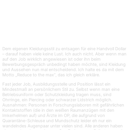
Arbeit?
Tipp 1: Zeig wer Du bist, aber in
homöopathischen Dosen.
Dem eigenen Kleidungsstil zu entsagen für eine Handvoll Dollar
– darauf haben viele keine Lust. Ich auch nicht. Aber wenn man
auf den Job wirklich angewiesen ist oder ihn beim
Bewerbungsgespräch unbedingt haben möchte, sind Kleidung
und Aussehen nun mal entscheidend. Ich halte es da mit dem
Motto „Reduce to the max“, das ich gleich erkläre.
Fast jeder Job, Ausbildungsstelle und Position lässt ein
Mindestmaß an persönlichem Stil zu. Selbst wenn man eine
Betriebsuniform oder Schutzkleidung tragen muss, sind
Ohrringe, ein Piercing oder schwarzer Lidstrich möglich.
Ausnahmen: Personen in Forschungslaboren mit gefährlichen
Kontaktstoffen (die in den weißen Raumanzügen mit den
Imkerhelmen auf) und Ärzte im OP, die aufgrund von
Quarantäne-Schleuse und Mundschutz leider eh nur ein
wandelndes Augenpaar unter vielen sind. Alle anderen haben