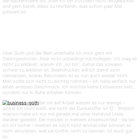
die Nackenhaare auf. Aber ich bin trotzdem nicht festgejuckelt
und gern bereit, diese zu revidieren, was schon paar Mal
passiert ist.
Tipp Nr. 4: Wähle gut, mit wem Du
„darüber“ redest.
Über Goth und die Welt unterhalte ich mich gern mit
Gleichgesinnten. Aber nicht unbedingt mit Kollegen. Ich mag es
nicht zu erklären, warum ich „so bin“, zumal das sowieso
schwer zu erklären ist. Beeindrucken will ich damit auch
niemanden, sowas Besonders ist es nun auch wieder nicht.
Man sollte sich nicht zu wichtig nehmen – ich habe einfach nur
einen anderen Geschmack. Ich möchte keine Extrawurst sein,
sondern nur in Ruhe arbeiten können.
Bei mir auf Arbeit wissen es nur wenige –
wobei ich nicht weiß, wie hoch die Dunkelziffer ist 😐 . Wirklich
intensiv habe ich nur mit gerade mal einer Handvoll Leute
darüber geredet. Die meisten in meinem Arbeitsumfeld – da bin
ich mir sicher – merken es noch nicht einmal oder können es
nicht einordnen, weil sie Gothic nicht so kennen. Ist auch gut
so.