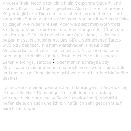
Anwesenheit. Noch dazu bin ich ein Corporate Slave 😉 und
Home Office ist nicht gern gesehen. Also schleife ich meinen
Körper täglich zur Tür hinaus und abends wieder hinein. Und
auf Arbeit können wohl die Wenigsten von uns ihre dunkle Seite
so zeigen wie in der Freizeit. Aber wie bleibt man Goth trotz
Kleidungscodex in der Firma und Erwartungen des Chefs und
von Kollegen? Es sind manch saure Äpfel dabei, in die man
beißen muss. Nicht jeder hat das Glück, sein eigenes Tattoo-
Studio zu besitzen, in einem Plattenladen, Friseur oder
Musikstudio zu arbeiten – selten ist das Aussehen passend
oder sogar förderlich für den Beruf. Auch wenn in unseren
[
1
]
Zeiten Piercings, Tattoos
oder manch schräge Body
Modification niemanden mehr schockieren – wenn’s ums Geld
und das heilige Firmenimage geht werden oft andere Maßstäbe
gesetzt.
Ich habe aus meinen persönlichen Erfahrungen im Arbeitsalltag
ein paar Survival-Tipps abgeleitet, mit denen ich bislang
erfolgreich bin ohne meine Seele zu verkaufen :). Vielleicht
helfen sie euch auch und ich bin natürlich sehr gespannt auf
eure Erfahrungen.
Gothic-Sein oder Nicht-Sein auf