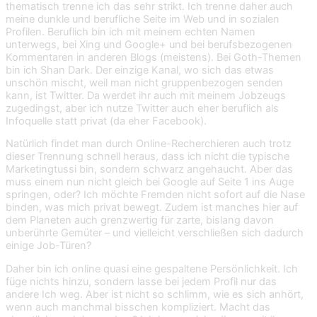
thematisch trenne ich das sehr strikt. Ich trenne daher auch
meine dunkle und berufliche Seite im Web und in sozialen
Profilen. Beruflich bin ich mit meinem echten Namen
unterwegs, bei Xing und Google+ und bei berufsbezogenen
Kommentaren in anderen Blogs (meistens). Bei Goth-Themen
bin ich Shan Dark. Der einzige Kanal, wo sich das etwas
unschön mischt, weil man nicht gruppenbezogen senden
kann, ist Twitter. Da werdet ihr auch mit meinem Jobzeugs
zugedingst, aber ich nutze Twitter auch eher beruflich als
Infoquelle statt privat (da eher Facebook).
Natürlich findet man durch Online-Recherchieren auch trotz
dieser Trennung schnell heraus, dass ich nicht die typische
Marketingtussi bin, sondern schwarz angehaucht. Aber das
muss einem nun nicht gleich bei Google auf Seite 1 ins Auge
springen, oder? Ich möchte Fremden nicht sofort auf die Nase
binden, was mich privat bewegt. Zudem ist manches hier auf
dem Planeten auch grenzwertig für zarte, bislang davon
unberührte Gemüter – und vielleicht verschließen sich dadurch
einige Job-Türen?
Daher bin ich online quasi eine gespaltene Persönlichkeit. Ich
füge nichts hinzu, sondern lasse bei jedem Profil nur das
andere Ich weg. Aber ist nicht so schlimm, wie es sich anhört,
wenn auch manchmal bisschen kompliziert. Macht das