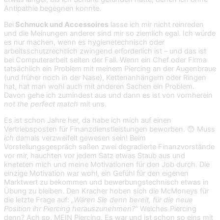
Antipathie begegnen konnte.
Bei
Schmuck und Accessoires
lasse ich mir nicht reinreden
und die Meinungen anderer sind mir so ziemlich egal. Ich würde
es nur machen, wenn es hygienetechnisch oder
arbeitsschutzrechtlich zwingend erforderlich ist – und das ist
bei Computerarbeit selten der Fall. Wenn ein Chef oder Firma
tatsächlich ein Problem mit meinem Piercing an der Augenbraue
(und früher noch in der Nase), Kettenanhängern oder Ringen
hat, hat man wohl auch mit anderen Sachen ein Problem.
Davon gehe ich zumindest aus und dann es ist von vornherein
not the perfect match
mit uns.
Es ist schon Jahre her, da habe ich mich auf einen
Vertriebsposten für Finanzdienstleistungen beworben. 😯 Muss
ich
damals verzweifelt gewesen sein! Beim
Vorstellungsgespräch saßen zwei degradierte Finanzvorstände
vor mir, hauchten vor jedem Satz etwas Staub aus und
kneteten mich und meine Motivationen für den Job durch. Die
einzige Motivation war wohl, ein Gefühl für den eigenen
Marktwert zu bekommen und bewerbungstechnisch etwas in
Übung zu bleiben. Den Kracher hoben sich die McMoneys für
die letzte Frage auf:
„Wären Sie denn bereit, für die neue
Position ihr Piercing herauszunehmen?“
Welches Piercing
denn? Ach so, MEIN Piercing. Es war und ist schon so eins mit