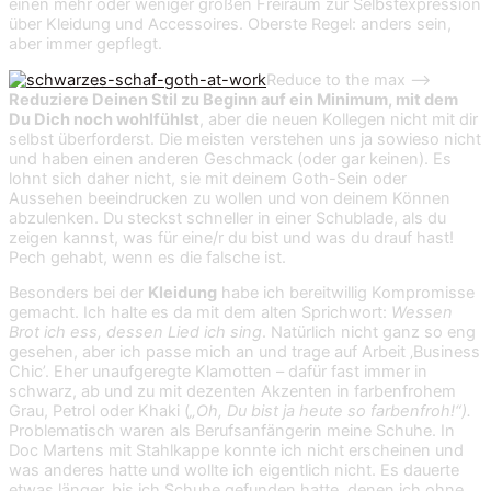
einen mehr oder weniger großen Freiraum zur Selbstexpression
über Kleidung und Accessoires. Oberste Regel: anders sein,
aber immer gepflegt.
Reduce to the max –>
Reduziere Deinen Stil zu Beginn auf ein Minimum, mit dem
Du Dich noch wohlfühlst
, aber die neuen Kollegen nicht mit dir
selbst überforderst. Die meisten verstehen uns ja sowieso nicht
und haben einen anderen Geschmack (oder gar keinen). Es
lohnt sich daher nicht, sie mit deinem Goth-Sein oder
Aussehen beeindrucken zu wollen und von deinem Können
abzulenken. Du steckst schneller in einer Schublade, als du
zeigen kannst, was für eine/r du bist und was du drauf hast!
Pech gehabt, wenn es die falsche ist.
Besonders bei der
Kleidung
habe ich bereitwillig Kompromisse
gemacht. Ich halte es da mit dem alten Sprichwort:
Wessen
Brot ich ess, dessen Lied ich sing
. Natürlich nicht ganz so eng
gesehen, aber ich passe mich an und trage auf Arbeit ‚Business
Chic’. Eher unaufgeregte Klamotten – dafür fast immer in
schwarz, ab und zu mit dezenten Akzenten in farbenfrohem
Grau, Petrol oder Khaki (
„Oh, Du bist ja heute so farbenfroh!“).
Problematisch waren als Berufsanfängerin meine Schuhe. In
Doc Martens mit Stahlkappe konnte ich nicht erscheinen und
was anderes hatte und wollte ich eigentlich nicht. Es dauerte
etwas länger, bis ich Schuhe gefunden hatte, denen ich ohne