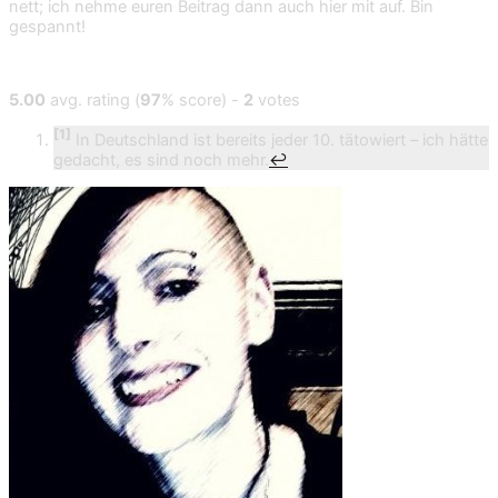
nett; ich nehme euren Beitrag dann auch hier mit auf. Bin
gespannt!
5.00
avg. rating (
97
% score) -
2
votes
[1]
In Deutschland ist bereits jeder 10. tätowiert – ich hätte
gedacht, es sind noch mehr.
↩