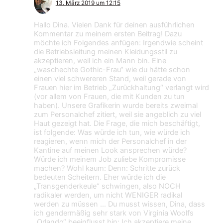
13. März 2019 um 12:15
Hallo Dina. Vielen Dank für deinen ausführlichen
Kommentar zu meinem ersten Beitrag! Dazu
möchte ich Folgendes anfügen: Irgendwie scheint
die Betriebsleitung meinen Kleidungsstil zu
akzeptieren, weil ich ein Mann bin. Eine
„waschechte Gothic-Frau“ wie du hätte schon
einen viel schwereren Stand, weil gerade von
Frauen hier im Betrieb „Zurückhaltung“ verlangt wird
(vor allem von Frauen, die mit Kunden zu tun
haben). Unsere Grafikerin wurde bereits zweimal
zum Personalchef zitiert, weil sie angeblich zu viel
Haut gezeigt hat. Die Frage, die mich beschäftigt,
ist folgende: Was würde ich tun, wie würde ich
reagieren, wenn mich der Personalchef in der
Kantine auf meinen Look ansprechen würde?
Würde ich meinem Job zuliebe Kompromisse
machen? Wohl kaum: Denn: Schritte zurück
bedeuten Scheitern. Eher würde ich die
„Transgenderkeule“ schwingen, also NOCH
radikaler werden, um nicht WENIGER radikal
werden zu müssen … Du musst wissen, Dina, dass
ich gendermäßig sehr stark von Virginia Woolfs
„Orlando“ beeinflusst bin: Ich akzeptiere meine