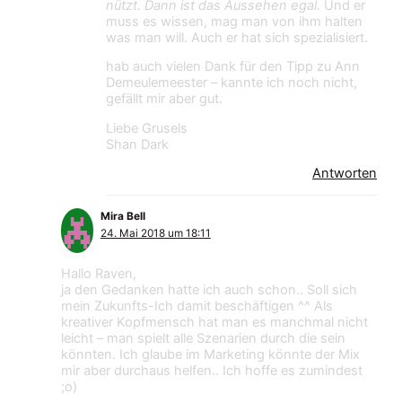
nützt. Dann ist das Aussehen egal.
Und er
muss es wissen, mag man von ihm halten
was man will. Auch er hat sich spezialisiert.
hab auch vielen Dank für den Tipp zu Ann
Demeulemeester – kannte ich noch nicht,
gefällt mir aber gut.
Liebe Grusels
Shan Dark
Antworten
Mira Bell
24. Mai 2018 um 18:11
Hallo Raven,
ja den Gedanken hatte ich auch schon.. Soll sich
mein Zukunfts-Ich damit beschäftigen ^^ Als
kreativer Kopfmensch hat man es manchmal nicht
leicht – man spielt alle Szenarien durch die sein
könnten. Ich glaube im Marketing könnte der Mix
mir aber durchaus helfen.. Ich hoffe es zumindest
;o)