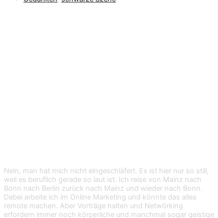
Survival-Tipps: Goth
at work
Nein, man hat mich nicht eingeschläfert. Es ist hier nur so still,
weil es beruflich gerade so laut ist. Ich reise von Mainz nach
Bonn nach Berlin zurück nach Mainz und wieder nach Bonn.
Dabei arbeite ich im Online Marketing und könnte das alles
remote machen. Aber Vorträge halten und Netwörking
erfordern immer noch körperliche und manchmal sogar geistige