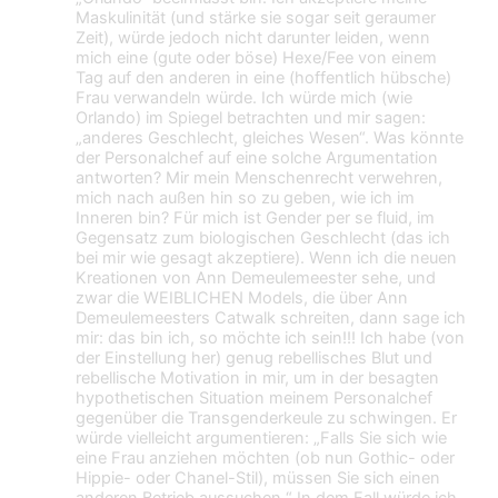
Maskulinität (und stärke sie sogar seit geraumer
Zeit), würde jedoch nicht darunter leiden, wenn
mich eine (gute oder böse) Hexe/Fee von einem
Tag auf den anderen in eine (hoffentlich hübsche)
Frau verwandeln würde. Ich würde mich (wie
Orlando) im Spiegel betrachten und mir sagen:
„anderes Geschlecht, gleiches Wesen“. Was könnte
der Personalchef auf eine solche Argumentation
antworten? Mir mein Menschenrecht verwehren,
mich nach außen hin so zu geben, wie ich im
Inneren bin? Für mich ist Gender per se fluid, im
Gegensatz zum biologischen Geschlecht (das ich
bei mir wie gesagt akzeptiere). Wenn ich die neuen
Kreationen von Ann Demeulemeester sehe, und
zwar die WEIBLICHEN Models, die über Ann
Demeulemeesters Catwalk schreiten, dann sage ich
mir: das bin ich, so möchte ich sein!!! Ich habe (von
der Einstellung her) genug rebellisches Blut und
rebellische Motivation in mir, um in der besagten
hypothetischen Situation meinem Personalchef
gegenüber die Transgenderkeule zu schwingen. Er
würde vielleicht argumentieren: „Falls Sie sich wie
eine Frau anziehen möchten (ob nun Gothic- oder
Hippie- oder Chanel-Stil), müssen Sie sich einen