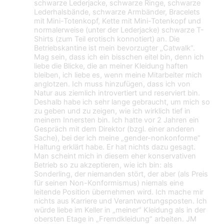
schwarze Lederjacke, schwarze Ringe, schwarze
Lederhalsbände, schwarze Armbänder, Bracelets
mit Mini-Totenkopf, Kette mit Mini-Totenkopf und
normalerweise (unter der Lederjacke) schwarze T-
Shirts (zum Teil erotisch konnotiert) an. Die
Betriebskantine ist mein bevorzugter „Catwalk“.
Mag sein, dass ich ein bisschen eitel bin, denn ich
liebe die Blicke, die an meiner Kleidung haften
bleiben, ich liebe es, wenn meine Mitarbeiter mich
anglotzen. Ich muss hinzufügen, dass ich von
Natur aus ziemlich introvertiert und reserviert bin.
Deshalb habe ich sehr lange gebraucht, um mich so
zu geben und zu zeigen, wie ich wirklich tief in
meinem Innersten bin. Ich hatte vor 2 Jahren ein
Gespräch mit dem Direktor (bzgl. einer anderen
Sache), bei der ich meine „gender-nonkonforme“
Haltung erklärt habe. Er hat nichts dazu gesagt.
Man scheint mich in diesem eher konservativen
Betrieb so zu akzeptieren, wie ich bin: als
Sonderling, der niemanden stört, der aber (als Preis
für seinen Non-Konformismus) niemals eine
leitende Position übernehmen wird. Ich mache mir
nichts aus Karriere und Verantwortungsposten. Ich
würde liebe im Keller in „meiner“ Kleidung als in der
obersten Etage in „Fremdkleidung“ arbeiten. JM