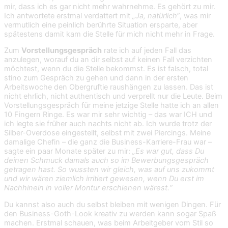
mir, dass ich es gar nicht mehr wahrnehme. Es gehört zu mir.
Ich antwortete erstmal verdattert mit
„Ja, natürlich“
, was mir
vermutlich eine peinlich berührte Situation ersparte,
aber
spätestens damit kam die Stelle für mich nicht mehr in Frage.
Zum
Vorstellungsgespräch
rate ich auf jeden Fall das
anzulegen, worauf du an dir selbst auf keinen Fall verzichten
möchtest, wenn du die Stelle bekommst. Es ist falsch, total
stino zum Gespräch zu gehen und dann in der ersten
Arbeitswoche den Obergruftie raushängen zu lassen. Das ist
nicht ehrlich, nicht authentisch und verprellt nur die Leute. Beim
Vorstellungsgespräch für meine jetzige Stelle hatte ich an allen
10 Fingern Ringe. Es war mir sehr wichtig – das war ICH und
ich legte sie früher auch nachts nicht ab. Ich wurde trotz der
Silber-Overdose eingestellt, selbst mit zwei Piercings. Meine
damalige Chefin – die ganz die Business-Karriere-Frau war –
sagte ein paar Monate später zu mir:
„Es war gut, dass Du
deinen Schmuck damals auch so im Bewerbungsgespräch
getragen hast. So wussten wir gleich, was auf uns zukommt
und wir wären ziemlich irritiert gewesen, wenn Du erst im
Nachhinein in voller Montur erschienen wärest.“
Du kannst also auch du selbst bleiben mit wenigen Dingen. Für
den Business-Goth-Look kreativ zu werden kann sogar Spaß
machen. Erstmal schauen, was beim Arbeitgeber vom Stil so