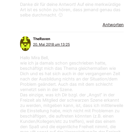
Danke dir für deine Antwort! Auf eine merkwürdige
Art ist es schön zu hören, dass jemand genau das
selbe durchmacht. 🙂
Antworten
TheRaven
20. Mai 2018 um 13:25
Hallo Mira Bell,
wie ich ja damals schon geschrieben hatte,
beschäftigt mich das Thema gleichermaßen wie
Dich und es hat sich auch in der vergangenen Zeit
nach der Ausbildung nichts an der Situation/dem
Problem geändert. Auch das mit dem schlecht
vernetzt sein in der Szene.
Das einzige, was ich Dir bzgl. der „Angst“ in der
Freizeit als Mitglied der schwarzen Szene erkannt
zu werden, mitgeben kann, ist, dass ich mittlerweile
die Einstellung habe, mich nicht mit Problemen zu
beschäftigen, die auftreten könnten (z.B. einen
Kunden/Kollegen/etc zu treffen), weil das einem
den Spaß und die eigentliche Freiheit nimmt, die
man vllt sonst auf der Veranstaltung/in der Freizeit