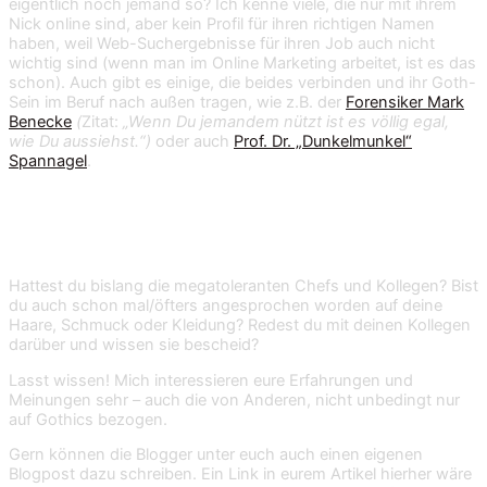
eigentlich noch jemand so? Ich kenne viele, die nur mit ihrem
Nick online sind, aber kein Profil für ihren richtigen Namen
haben, weil Web-Suchergebnisse für ihren Job auch nicht
wichtig sind (wenn man im Online Marketing arbeitet, ist es das
schon). Auch gibt es einige, die beides verbinden und ihr Goth-
Sein im Beruf nach außen tragen, wie z.B. der
Forensiker Mark
Benecke
(
Zitat:
„Wenn Du jemandem nützt ist es völlig egal,
wie Du aussiehst.“)
oder auch
Prof. Dr. „Dunkelmunkel“
Spannagel
.
Wie überlebst DU auf Arbeit?
Hattest du bislang die megatoleranten Chefs und Kollegen? Bist
du auch schon mal/öfters angesprochen worden auf deine
Haare, Schmuck oder Kleidung? Redest du mit deinen Kollegen
darüber und wissen sie bescheid?
Lasst wissen! Mich interessieren eure Erfahrungen und
Meinungen sehr – auch die von Anderen, nicht unbedingt nur
auf Gothics bezogen.
Gern können die Blogger unter euch auch einen eigenen
Blogpost dazu schreiben. Ein Link in eurem Artikel hierher wäre