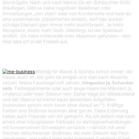
(durch)geht. Nach und nach kannst Du ein Schippchen Goth
drauflegen. Gibt es keine negativen Reakionen oder
Anmerkungen „von oben“ oder von Kundenseite und hast du
eine zunehmende Jobsicherheit erreicht, darf das dunkel-
schräge Element gern immer mehr durchfunkeln. Je mehr
Akzeptanz, desto mehr Goth. Allerdings ist der Spielraum
endlich. Ich habe mittlerweile mein Maximum gefunden – den
Rest lebe ich in der Freizeit aus.
Tipp 2: Got(h) Hair?
Wichtig für Waves & Gothics schon immer: die
Haare. Auch im Job geht da einiges und man kann Akzente
setzen. Meine Faustregel seit Jahren:
Hingucker ja, Schocker
nein
. Farbexperimente oder auch lange Haare bei Männern ja,
Undercut oder mein Sidecut nein. Daher trage ich Mittelscheitel
und der Sidecut ist bisher kaum jemandem aufgefallen
(zumindest spricht mich kaum einer darauf an^^). Kräftige
Farben und Strähnen kommen aber gut an. Diese Erfahrung
haben auch Freunde von mir gemacht. Als ich jedoch mal nach
einem eher missglückten Färbeakt zu Vertragsverhandlungen
mit konservativen Schweizern anrückte – nämlich mit zwei
frischen tiefschwarzen Strähnen, die mein Gesicht wie Pech
umrahmten, war selbst mein echt toleranter (Lieblings-)Chef