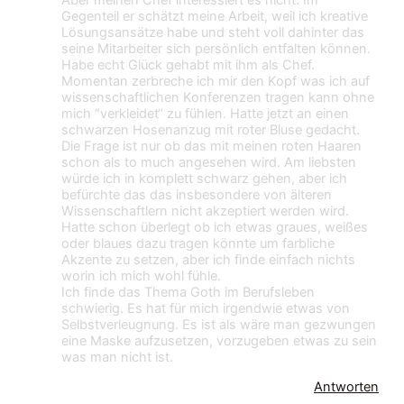
Aber meinen Chef interessiert es nicht. Im
Gegenteil er schätzt meine Arbeit, weil ich kreative
Lösungsansätze habe und steht voll dahinter das
seine Mitarbeiter sich persönlich entfalten können.
Habe echt Glück gehabt mit ihm als Chef.
Momentan zerbreche ich mir den Kopf was ich auf
wissenschaftlichen Konferenzen tragen kann ohne
mich “verkleidet“ zu fühlen. Hatte jetzt an einen
schwarzen Hosenanzug mit roter Bluse gedacht.
Die Frage ist nur ob das mit meinen roten Haaren
schon als to much angesehen wird. Am liebsten
würde ich in komplett schwarz gehen, aber ich
befürchte das das insbesondere von älteren
Wissenschaftlern nicht akzeptiert werden wird.
Hatte schon überlegt ob ich etwas graues, weißes
oder blaues dazu tragen könnte um farbliche
Akzente zu setzen, aber ich finde einfach nichts
worin ich mich wohl fühle.
Ich finde das Thema Goth im Berufsleben
schwierig. Es hat für mich irgendwie etwas von
Selbstverleugnung. Es ist als wäre man gezwungen
eine Maske aufzusetzen, vorzugeben etwas zu sein
was man nicht ist.
Antworten