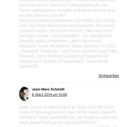
anderen Betrieb aussuchen.“ In dem Fall würde ich
wahrscheinlich über mich hinauswachsen, die
Personaldelegation anrufen und einen langen Brief
an den Direktor und den
Verwaltungsratspräsidenten schreiben. Ich würde
mich auf mein Menschenrecht berufen, ich würde
vielleicht sogar mit Suizid drohen, falls man mich
zwingen würde „zurückzufallen“. Ich würde mich
niemals selbst umbringen, aber manchmal
erfordern harte Situationen harte Sprüche. Im Film
„Heavenly Creatures“ von Peter Jackson sagt Kate
Winslet: „Only the best people fight against all
obstacles in pursuit of happiness“. Spannende
Zeiten!!!!!!
Antworten
Jean-Marc Schmidt
8. März 2019 um 10:09
Hallo. Erst mal vielen Dank an Shan Dark für ihren
tollen Erfahrungsbericht, der mir für meine Zukunft
nützliche Tipps vermittelt hat. Ich finde es auch toll,
dass dieser Beitrag so viele ausführliche