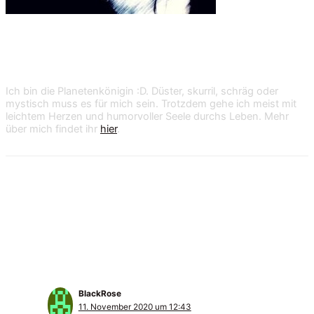
Shan Dark
Ich bin die Planetenkönigin :D. Düster, skurril, schräg oder
mystisch muss es für mich sein. Trotzdem gehe ich meist mit
leichtem Herzen und humorvoller Seele durchs Leben. Mehr
über mich findet ihr
hier
.
55 Kommentare zu „Survival-Tipps: Goth
at work“
BlackRose
11. November 2020 um 12:43