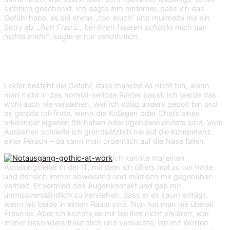
sichtlich geschockt. Ich sagte ihm hinterher, dass ich das
Gefühl habe, es sei etwas „too much“ und murmelte mir ein
Sorry ab.
„Ach Frau L., bei ihren Haaren schockt mich gar
nichts mehr“
, sagte er nur versöhnlich.
Tipp Nr. 3: Nehmen die mich ernst?
Leider besteht die Gefahr, dass manche es nicht tun, wenn
man nicht in das normal-seriöse Raster passt. Ich werde das
wohl auch nie verstehen, weil ich völlig anders gepolt bin und
es gerade toll finde, wenn die Kollegen oder Chefs einen
erkennbar eigenen Stil haben oder irgendwie anders sind. Vom
Aussehen schließe ich grundsätzlich nie auf die Kompetenz
einer Person – da kann man ordentlich auf die Nase fallen.
Ich kannte mal einen
Abteilungsleiter in der IT, mit dem ich öfters mal zu tun hatte
und der sich immer abweisend und mürrisch mir gegenüber
verhielt. Er vermied den Augenkontakt und gab mir
unmissverständlich zu verstehen, dass er es kaum erträgt,
wenn wir beide in einem Raum sind. Nun hat man nie überall
Freunde. Aber ich konnte es mir bei ihm nicht erklären, war
immer besonders freundlich und versuchte, ihn mit Worten