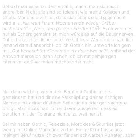
Sobald man es jemandem erzählt, macht man sich auch
angreifbar. Nicht alle sind so tolerant wie meine Kollegen und
Chefs. Manche erzählen, dass sich über sie lustig gemacht
wird a la
„Na, wart ihr am Wochenende wieder Gräber
ausheben?“ –
„Nein, den ganzen Friedhof.“
😆 Auch wenn es
nur als Scherz gemeint ist, mich würde es auf die Dauer nerven.
Daher halte ich es lieber unter Verschluss. Wenn mich natürlich
jemand darauf anspricht, ob ich Gothic bin, antworte ich gern
mit
„Gut beobachtet. Sieht man mir das etwa an?“
. Anhand der
Antwort merke ich dann schon, ob ich mit demjenigen
intensiver darüber reden möchte oder nicht.
Tipp Nr. 5: Trenne online Job und Goth.
Nur dann wichtig, wenn dein Beruf mit Gothic nichts
gemeinsam hat und dir eine Verknüpfung deines richtigen
Namens mit deiner düsteren Seite nichts oder gar Nachteile
bringt. Man muss halt immer davon ausgehen, dass es
beruflich mit der Toleranz nicht allzu weit her ist.
Bei mir haben Gothic, Reiseziele, Morbides & Skurriles jetzt
wenig mit Online Marketing zu tun. Einige Kenntnisse aus
meinem Beruf nutze ich zwar für den schwarzen Planeten, aber