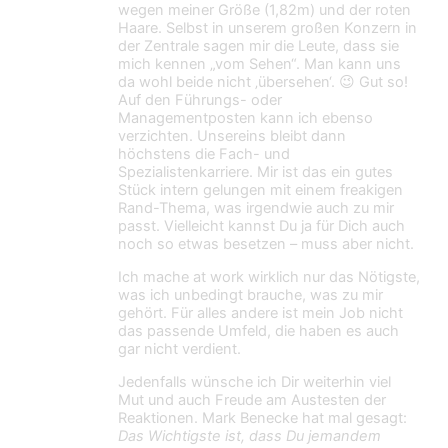
wegen meiner Größe (1,82m) und der roten
Haare. Selbst in unserem großen Konzern in
der Zentrale sagen mir die Leute, dass sie
mich kennen „vom Sehen“. Man kann uns
da wohl beide nicht ‚übersehen‘. 😉 Gut so!
Auf den Führungs- oder
Managementposten kann ich ebenso
verzichten. Unsereins bleibt dann
höchstens die Fach- und
Spezialistenkarriere. Mir ist das ein gutes
Stück intern gelungen mit einem freakigen
Rand-Thema, was irgendwie auch zu mir
passt. Vielleicht kannst Du ja für Dich auch
noch so etwas besetzen – muss aber nicht.
Ich mache at work wirklich nur das Nötigste,
was ich unbedingt brauche, was zu mir
gehört. Für alles andere ist mein Job nicht
das passende Umfeld, die haben es auch
gar nicht verdient.
Jedenfalls wünsche ich Dir weiterhin viel
Mut und auch Freude am Austesten der
Reaktionen. Mark Benecke hat mal gesagt:
Das Wichtigste ist, dass Du jemandem