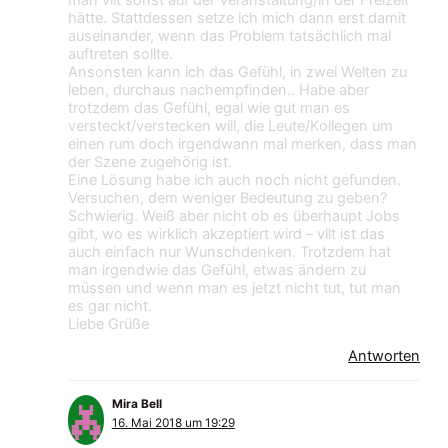
hätte. Stattdessen setze ich mich dann erst damit
auseinander, wenn das Problem tatsächlich mal
auftreten sollte.
Ansonsten kann ich das Gefühl, in zwei Welten zu
leben, durchaus nachempfinden.. Habe aber
trotzdem das Gefühl, egal wie gut man es
versteckt/verstecken will, die Leute/Kollegen um
einen rum doch irgendwann mal merken, dass man
der Szene zugehörig ist.
Eine Lösung habe ich auch noch nicht gefunden.
Versuchen, dem weniger Bedeutung zu geben?
Schwierig. Weiß aber nicht ob es überhaupt Jobs
gibt, wo es wirklich akzeptiert wird – vllt ist das
auch einfach nur Wunschdenken. Trotzdem hat
man irgendwie das Gefühl, etwas ändern zu
müssen und wenn man es jetzt nicht tut, tut man
es gar nicht.
Liebe Grüße
Antworten
Mira Bell
16. Mai 2018 um 19:29