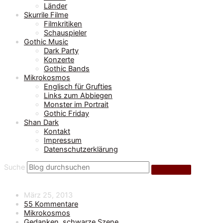
Länder
Skurrile Filme
Filmkritiken
Schauspieler
Gothic Music
Dark Party
Konzerte
Gothic Bands
Mikrokosmos
Englisch für Grufties
Links zum Abbiegen
Monster im Portrait
Gothic Friday
Shan Dark
Kontakt
Impressum
Datenschutzerklärung
Suche
März 25, 2013
55 Kommentare
Mikrokosmos
Gedanken
,
schwarze Szene