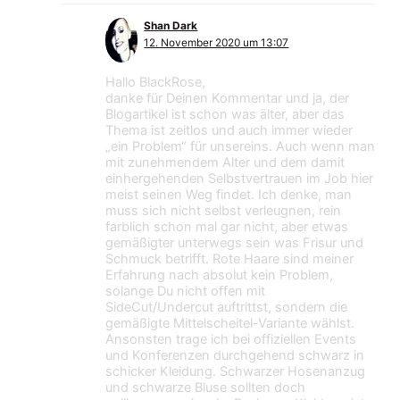
Shan Dark
12. November 2020 um 13:07
Hallo BlackRose,
danke für Deinen Kommentar und ja, der
Blogartikel ist schon was älter, aber das
Thema ist zeitlos und auch immer wieder
„ein Problem“ für unsereins. Auch wenn man
mit zunehmendem Alter und dem damit
einhergehenden Selbstvertrauen im Job hier
meist seinen Weg findet. Ich denke, man
muss sich nicht selbst verleugnen, rein
farblich schon mal gar nicht, aber etwas
gemäßigter unterwegs sein was Frisur und
Schmuck betrifft. Rote Haare sind meiner
Erfahrung nach absolut kein Problem,
solange Du nicht offen mit
SideCut/Undercut auftrittst, sondern die
gemäßigte Mittelscheitel-Variante wählst.
Ansonsten trage ich bei offiziellen Events
und Konferenzen durchgehend schwarz in
schicker Kleidung. Schwarzer Hosenanzug
und schwarze Bluse sollten doch