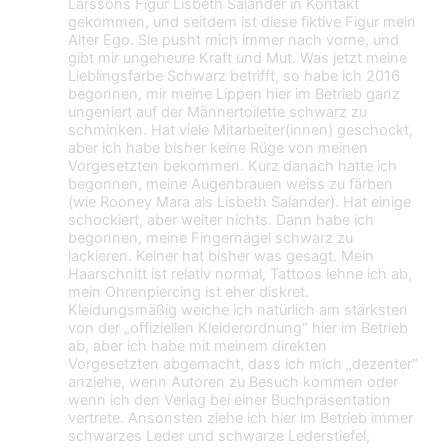
Larssons Figur Lisbeth Salander in Kontakt
gekommen, und seitdem ist diese fiktive Figur mein
Alter Ego. Sie pusht mich immer nach vorne, und
gibt mir ungeheure Kraft und Mut. Was jetzt meine
Lieblingsfarbe Schwarz betrifft, so habe ich 2016
begonnen, mir meine Lippen hier im Betrieb ganz
ungeniert auf der Männertoilette schwarz zu
schminken. Hat viele Mitarbeiter(innen) geschockt,
aber ich habe bisher keine Rüge von meinen
Vorgesetzten bekommen. Kurz danach hatte ich
begonnen, meine Augenbrauen weiss zu färben
(wie Rooney Mara als Lisbeth Salander). Hat einige
schockiert, aber weiter nichts. Dann habe ich
begonnen, meine Fingernägel schwarz zu
lackieren. Keiner hat bisher was gesagt. Mein
Haarschnitt ist relativ normal, Tattoos lehne ich ab,
mein Ohrenpiercing ist eher diskret.
Kleidungsmäßig weiche ich natürlich am stärksten
von der „offiziellen Kleiderordnung“ hier im Betrieb
ab, aber ich habe mit meinem direkten
Vorgesetzten abgemacht, dass ich mich „dezenter“
anziehe, wenn Autoren zu Besuch kommen oder
wenn ich den Verlag bei einer Buchpräsentation
vertrete. Ansonsten ziehe ich hier im Betrieb immer
schwarzes Leder und schwarze Lederstiefel,