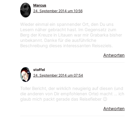
Marcus
24. September 2014 um 10:56
Wieder einmal ein spannender Ort, den Du uns
Lesern näher gebracht hast. Im Gegensatz zum
Berg der Kreuze in Litauen war mir Grabarka bisher
unbekannt. Danke für die ausführliche
Beschreibung dieses interessanten Reiseziels.
Antworten
stoffel
24. September 2014 um 07:54
Toller Bericht, der wirklich neugierig auf diesen (und
die anderen von Dir empfohlenen Orte) macht … ich
glaub mich packt gerade das Reisefieber 😉
Antworten