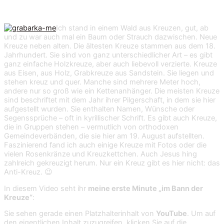
Ich stand in einem Wald aus Kreuzen, gut, ab
und zu war auch mal ein Baum oder Strauch dazwischen. Neue
Kreuze neben alten. Die ältesten Kreuze stammen aus dem 18.
Jahrhundert. Sie sind von ganz unterschiedlicher Art – es gibt
ganz einfache Holzkreuze, aber auch liebevoll verzierte. Kreuze
aus Eisen, aus Holz, Grabkreuze aus Sandstein. Sie liegen und
stehen kreuz und quer. Manche sind mehrere Meter hoch,
andere nur so groß wie ein Kettenanhänger. Die meisten Kreuze
sind beschriftet mit dem Jahr ihrer Pilgerschaft, in dem sie hier
aufgestellt wurden. Sie enthalten Namen, Wünsche oder
Segenssprüche – oft in kyrillischer Schrift. Es gibt auch Kreuze,
die in Gruppen stehen – vermutlich von orthodoxen
Gemeindeverbänden, die sie hier am 19. August aufstellten.
Faszinierend fand ich auch einige Kreuze mit Fotos oder die
vielen Rosenkränze und Kreuzkettchen. Auch Jesus hing
zahlreich gekreuzigt herum. Nur ein Kreuz gibt es hier nicht: das
Anti-Kreuz. 😉
In diesem Video seht ihr
meine erste Minute „im Bann der
Kreuze“
:
Sie sehen gerade einen Platzhalterinhalt von
YouTube
. Um auf
den eigentlichen Inhalt zuzugreifen, klicken Sie auf die