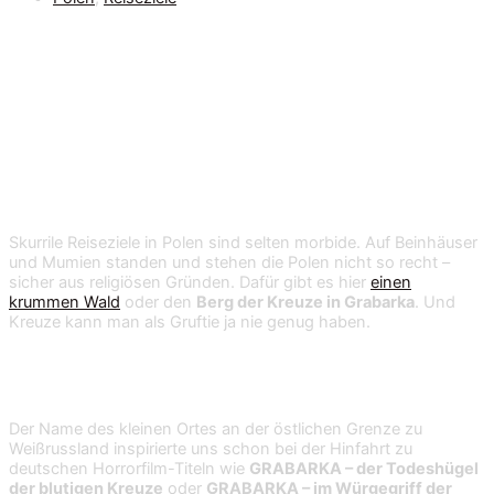
Grabarka
Skurrile Reiseziele in Polen sind selten morbide. Auf Beinhäuser
und Mumien standen und stehen die Polen nicht so recht –
sicher aus religiösen Gründen. Dafür gibt es hier
einen
krummen Wald
oder den
Berg der Kreuze in Grabarka
. Und
Kreuze kann man als Gruftie ja nie genug haben.
GRABARKA
Der Name des kleinen Ortes an der östlichen Grenze zu
Weißrussland inspirierte uns schon bei der Hinfahrt zu
deutschen Horrorfilm-Titeln wie
GRABARKA – der Todeshügel
der blutigen Kreuze
oder
GRABARKA – im Würgegriff der