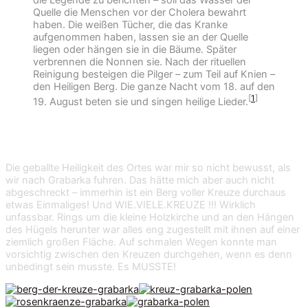
Quelle die Menschen vor der Cholera bewahrt
haben. Die weißen Tücher, die das Kranke
aufgenommen haben, lassen sie an der Quelle
liegen oder hängen sie in die Bäume. Später
verbrennen die Nonnen sie. Nach der rituellen
Reinigung besteigen die Pilger – zum Teil auf Knien –
den Heiligen Berg. Die ganze Nacht vom 18. auf den
[
1
]
19. August beten sie und singen heilige Lieder.
Kreuzüberflutung
Die geballte Heiligkeit des Ortes war mir so nicht bewusst, als
wir nach Grabarka fuhren. Das hätte mich aber auch nicht
abgeschreckt – immerhin ist ein Berg voller Kreuze durchaus
etwas Einmaliges! Und WIE.VIELE.KREUZE !!! Wirklich
unfassbar. Rings um die kleine Holzkirche und an den Hängen
des Hügels herunter war alles eng zugestellt mit ihnen auf einer
ziemlich großen Fläche. Auf schmalen Wegen konnte man
vorsichtig zwischen den Kreuzen durchgehen, wenn es denn
unbedingt sein musste. Es MUSSTE!