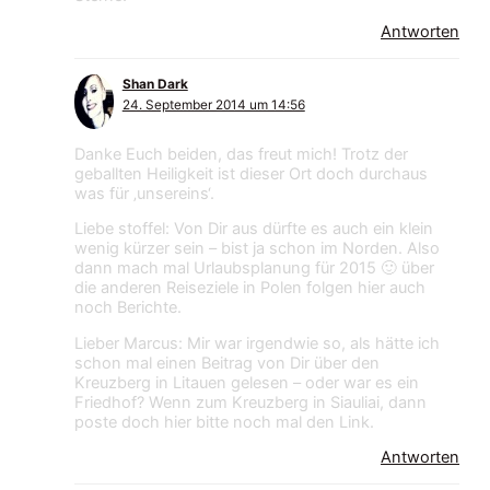
Antworten
Shan Dark
24. September 2014 um 14:56
Danke Euch beiden, das freut mich! Trotz der
geballten Heiligkeit ist dieser Ort doch durchaus
was für ‚unsereins‘.
Liebe stoffel: Von Dir aus dürfte es auch ein klein
wenig kürzer sein – bist ja schon im Norden. Also
dann mach mal Urlaubsplanung für 2015 🙂 über
die anderen Reiseziele in Polen folgen hier auch
noch Berichte.
Lieber Marcus: Mir war irgendwie so, als hätte ich
schon mal einen Beitrag von Dir über den
Kreuzberg in Litauen gelesen – oder war es ein
Friedhof? Wenn zum Kreuzberg in Siauliai, dann
poste doch hier bitte noch mal den Link.
Antworten