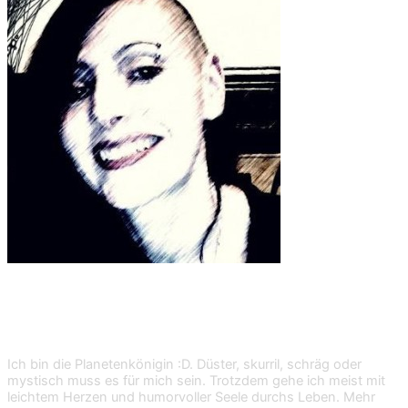
Shan Dark
Ich bin die Planetenkönigin :D. Düster, skurril, schräg oder
mystisch muss es für mich sein. Trotzdem gehe ich meist mit
leichtem Herzen und humorvoller Seele durchs Leben. Mehr