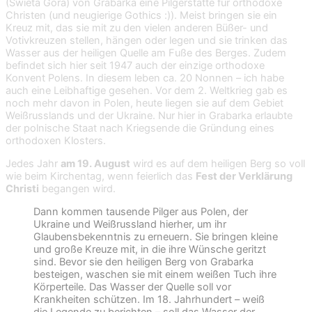
(Swieta Gora) von Grabarka eine Pilgerstätte für orthodoxe
Christen (und neugierige Gothics :)). Meist bringen sie ein
Kreuz mit, das sie mit zu den vielen anderen Büßer- und
Votivkreuzen stellen, hängen oder legen und sie trinken das
Wasser aus der heiligen Quelle am Fuße des Berges. Zudem
befindet sich hier seit 1947 auch der einzige orthodoxe
Konvent Polens. In diesem leben ca. 20 Nonnen – ich habe
auch eine Leibhaftige gesehen. Vor dem 2. Weltkrieg gab es
noch mehr davon in Polen, heute liegen sie auf dem Gebiet
Weißrusslands und der Ukraine. Nur hier in Grabarka erlaubte
der polnische Staat nach Kriegsende die Gründung eines
orthodoxen Klosters.
Jedes Jahr
am 19. August
wird es auf dem heiligen Berg so voll
wie beim Kirchentag, wenn feierlich das
Fest der Verklärung
Christi
begangen wird.
Dann kommen tausende Pilger aus Polen, der
Ukraine und Weißrussland hierher, um ihr
Glaubensbekenntnis zu erneuern. Sie bringen kleine
und große Kreuze mit, in die ihre Wünsche geritzt
sind. Bevor sie den heiligen Berg von Grabarka
besteigen, waschen sie mit einem weißen Tuch ihre
Körperteile. Das Wasser der Quelle soll vor
Krankheiten schützen. Im 18. Jahrhundert – weiß
die Legende zu berichten – soll das Wasser der