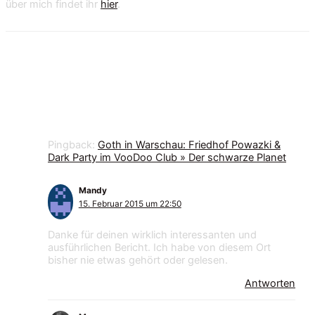
über mich findet ihr
hier
.
7 Kommentare zu „Grabarka“
Pingback:
Goth in Warschau: Friedhof Powazki &
Dark Party im VooDoo Club » Der schwarze Planet
Mandy
15. Februar 2015 um 22:50
Danke für deinen wirklich interessanten und
ausführlichen Bericht. Ich habe von diesem Ort
bisher nie etwas gehört oder gelesen.
Antworten