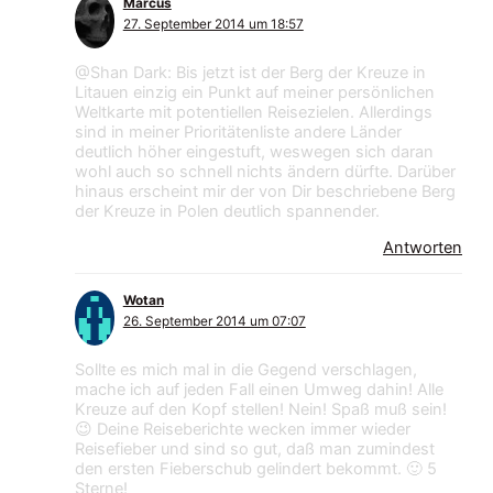
Marcus
27. September 2014 um 18:57
@Shan Dark: Bis jetzt ist der Berg der Kreuze in
Litauen einzig ein Punkt auf meiner persönlichen
Weltkarte mit potentiellen Reisezielen. Allerdings
sind in meiner Prioritätenliste andere Länder
deutlich höher eingestuft, weswegen sich daran
wohl auch so schnell nichts ändern dürfte. Darüber
hinaus erscheint mir der von Dir beschriebene Berg
der Kreuze in Polen deutlich spannender.
Antworten
Wotan
26. September 2014 um 07:07
Sollte es mich mal in die Gegend verschlagen,
mache ich auf jeden Fall einen Umweg dahin! Alle
Kreuze auf den Kopf stellen! Nein! Spaß muß sein!
😉 Deine Reiseberichte wecken immer wieder
Reisefieber und sind so gut, daß man zumindest
den ersten Fieberschub gelindert bekommt. 🙂 5
Sterne!