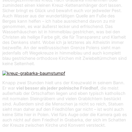
selbstgezimmertes Kreuz nach Grabarka mitnehmen oder
zumindest einen kleinen Kreuz-Kettenanhänger dort lassen.
Sicher bringt es Glück und bewahrt euch vor jedweder Pest.
Auch Wasser aus der wundertätigen Quelle am Fuße des
Berges kann helfen – ich habe ausreichend davon zu mir
genommen, es war äußerst lecker und erfrischend. Das
Wasserhäuschen ist in himmelblau gestrichen, was bei den
Christen als heilige Farbe gilt, die für Transparenz und Klarheit
des Denkens steht. Wobei ich ja letzteres als Atheistin immer
bezweifle. An der weißrussischen Grenze Polens sieht man
jedenfalls oft Wegekreuze in himmelblau und auch komplett
blau gestrichene orthodoxe Kirchen mit Zwiebeltürmchen sind
keine Seltenheit.
Knapp zwei Stunden hielt uns der Kreuzwald in seinem Bann.
Er war
viel besser als jeder polnische Friedhof
, die meist
außerhalb der Ortschaften liegen und eben typisch katholisch
mit normalen Steingräbern und vielen Grablichtern bestückt
sind. Außerdem sind die Menschen ja nicht so reich, Statuen
sieht man daher auf den Friedhöfen gar nicht – ist wohl auch
keine Sitte hier in Polen. Viel fürs Auge oder die Kamera gab es
auch nicht auf dem Friedhof in Grabarka, der sich im Schatten
der Kreuze zwischen Kirche und Konvent versteckt.