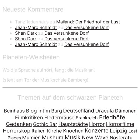
Neueste Kommentare
Tanzfledermaus
zu
Mailand: Der Friedhof der Lust
Jean-Marc Schmidt
zu
Das versunkene Dorf
Shan Dark
zu
Das versunkene Dorf
Shan Dark
zu
Das versunkene Dorf
Jean-Marc Schmidt
zu
Das versunkene Dorf
Planeten-Weisheiten
Wo die Sprache aufhört, fängt die Musik an.
(steht am Tor der Musikschule Bamberg)
Themen auf dem schwarzen Planeten
Blog intim
Deutschland
Dracula
Beinhaus
Burg
Dämonen
Friedhöfe
Filmkritiken
Fledermäuse
Frankreich
Gedanken
Horrorfilme
Hauptstädte
Horror
Gothic Bar
Konzerte
Horrorskop
Leipzig
Italien
Kirche
Knochen
Lost
Musik
Museum
New Wave
Mumien
Nosferatu
Places