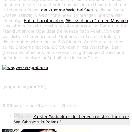
nicht. Am besten ihr verbindet das mit einem Urlaub durch den
Norden von Polen:
der krumme Wald bei Stettin
, die baltische
Ostsee, Danzig, viele schöne Seen, Unmengen Störche, das
ehemalige
Führerhauptquartier „Wolfsschanze“ in den Masuren
– es lohnt sich sehr! Ideal ist als Ausgangspunkt Berlin und bei
Frankfurt an der Oder über die Grenze nach Polen. Von der
westlichen Grenze bis nach Grabarka sind es ca. 650km, für
die man aber schon mal so 7-8 Stunden Autofahrt einplanen
sollte. Grabarka liegt ca. 2,5 Stunden hinter Warschau. Der
„Swieta Gora“ ist ausnahmsweise mal gut ausgeschildert und
befindet sich etwas außerhalb des kleinen Ortes.
[wpgmappity id=“35″]
0.00
avg. rating (
0
% score) -
0
votes
[1]
Quelle:
Kloster Grabarka – der bedeutendste orthodoxe
Wallfahrtsort in Polen
↩