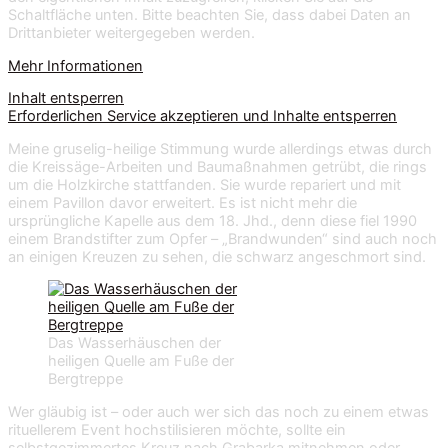
Schaltfläche unten. Bitte beachten Sie, dass dabei Daten an
Drittanbieter weitergegeben werden.
Mehr Informationen
Inhalt entsperren
Erforderlichen Service akzeptieren und Inhalte entsperren
Meine gruselig-heilige Stimmung wurde allerdings etwas durch
die Kreissäge-Arbeiten und Baumaßnahmen getrübt, die rings
um die Holzkirche stattfanden. Sie wurde repariert und mit
einem Pavillon davor erweitert. Es ist nicht mehr die
ursprüngliche Kapelle aus dem 18. Jhd., denn diese fiel 1990
einem Brandstifter zum Opfer – „Brandwunden“ sind auch noch
an einigen Kreuzen zu sehen, die schwarz angeschmort sind.
Das Wasserhäuschen der
heiligen Quelle am Fuße der
Bergtreppe
Wer gläubig ist – oder auch wer sich das noch zu einem etwas
rituellerem Event hochstilisieren möchte, sollte ein