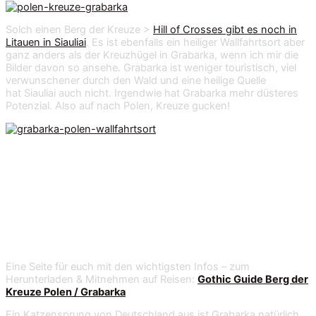
Solch einen Berg der Kreuze >
Hill of Crosses gibt es noch in
Litauen in
Siauliai
. Es ist ebenfalls ein heiliger Wallfahrtsort aber
ganz anders als der Kreuzhügel in Grabarka, wenn ich mir die
Bilder davon so ansehe. Grabarka ist weniger touristisch, viel
verwunschener durch den Wald und eine heilige Quelle
hat
Siauliai
auch nicht. Irgendwie hat Grabarka mehr düsteres
Potenzial. Also auf nach Polen, Kreuze gucken!
Route planen zum Berg der Kreuze in
Grabarka
Eine Seite für euch mit den wichtigsten Infos – zum
Herunterladen & Mitnehmen auf Reisen:
Gothic Guide Berg der
Kreuze Polen / Grabarka
Ein Katzensprung von Deutschland aus ist Grabarka natürlich