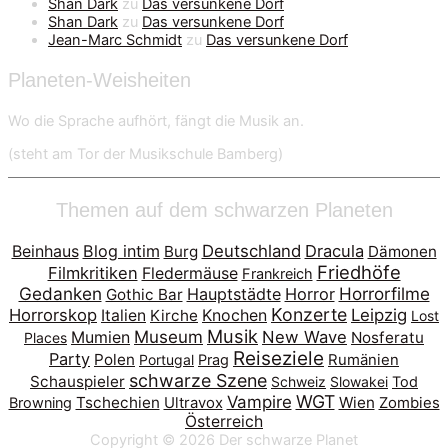
Shan Dark
zu
Das versunkene Dorf
Shan Dark
zu
Das versunkene Dorf
Jean-Marc Schmidt
zu
Das versunkene Dorf
Planeten-Weisheiten
Wo die Sprache aufhört, fängt die Musik an.
(steht am Tor der Musikschule Bamberg)
Themen auf dem schwarzen Planeten
Blog intim
Deutschland
Dracula
Beinhaus
Burg
Dämonen
Friedhöfe
Filmkritiken
Fledermäuse
Frankreich
Gedanken
Horrorfilme
Hauptstädte
Horror
Gothic Bar
Konzerte
Horrorskop
Leipzig
Italien
Kirche
Knochen
Lost
Musik
Museum
New Wave
Mumien
Nosferatu
Places
Reiseziele
Party
Polen
Portugal
Prag
Rumänien
schwarze Szene
Schauspieler
Schweiz
Slowakei
Tod
WGT
Vampire
Tschechien
Wien
Browning
Ultravox
Zombies
Österreich
Copyright © 2026
Der schwarze Planet