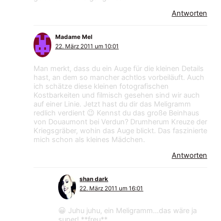
Antworten
Madame Mel
22. März 2011 um 10:01
Man merkt, dass du ein Auge für die kleinen Details
hast, an dem so mancher achtlos vorbeiläuft. Auch
ich schätze diese kleinen fotografischen
Kostbarkeiten und filmisch gesehen sind wir auch
auf einer Linie. Jetzt hast du dir das Meligramm
redlich verdient 😉 Kennst du das große Beinhaus
von Douaumont bei Verdun? Drumherum Kreuze der
Kriegsgräber, wohin das Auge blickt. Das faszinierte
mich schon als kleines Mädchen.
Antworten
shan dark
22. März 2011 um 16:01
😀 Juhu juhu, ein Meligramm…das wäre ja
super! **freu**