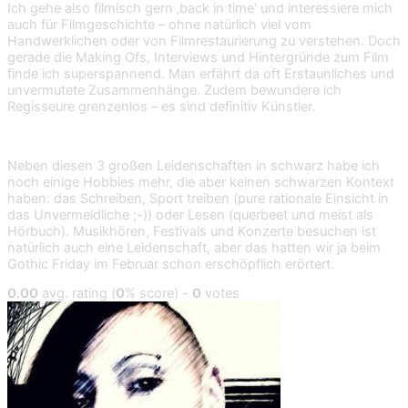
Ich gehe also filmisch gern ‚back in time‘ und interessiere mich
auch für Filmgeschichte – ohne natürlich viel vom
Handwerklichen oder von Filmrestaurierung zu verstehen. Doch
gerade die Making Ofs, Interviews und Hintergründe zum Film
finde ich superspannend. Man erfährt da oft Erstaunliches und
unvermutete Zusammenhänge. Zudem bewundere ich
Regisseure grenzenlos – es sind definitiv Künstler.
Neben diesen 3 großen Leidenschaften in schwarz habe ich
noch einige Hobbies mehr, die aber keinen schwarzen Kontext
haben: das Schreiben, Sport treiben (pure rationale Einsicht in
das Unvermeidliche ;-)) oder Lesen (querbeet und meist als
Hörbuch). Musikhören, Festivals und Konzerte besuchen ist
natürlich auch eine Leidenschaft, aber das hatten wir ja beim
Gothic Friday im Februar schon erschöpflich erörtert.
0.00
avg. rating (
0
% score) -
0
votes