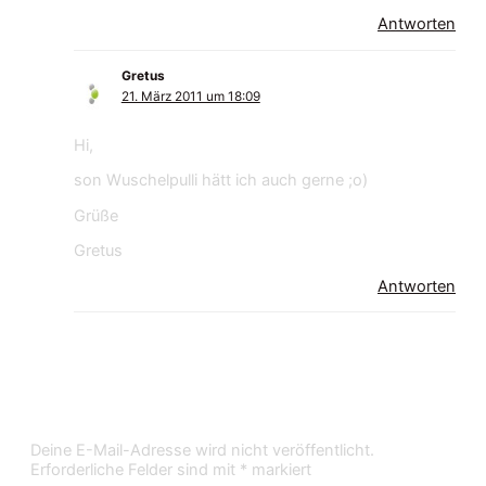
Antworten
Gretus
21. März 2011 um 18:09
Hi,
son Wuschelpulli hätt ich auch gerne ;o)
Grüße
Gretus
Antworten
Kommentar verfassen
Deine E-Mail-Adresse wird nicht veröffentlicht.
Erforderliche Felder sind mit
*
markiert