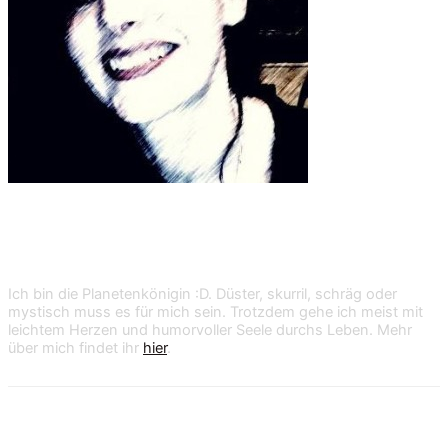
Shan Dark
Ich bin die Planetenkönigin :D. Düster, skurril, schräg oder
mystisch muss es für mich sein. Trotzdem gehe ich meist mit
leichtem Herzen und humorvoller Seele durchs Leben. Mehr
über mich findet ihr
hier
.