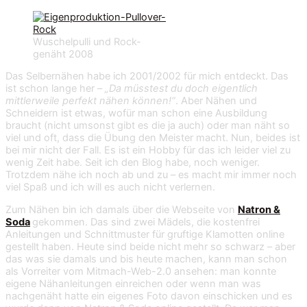
Wuschelpulli und Rock-
genäht 2008
Das Selbernähen habe ich 2001/2002 für mich entdeckt. Das
ist schon lange her –
„Da müsstest du doch eigentlich
mittlerweile perfekt nähen können!“
. Aber Nähen und
Schneidern ist etwas, wofür man schon eine Ausbildung
braucht (nicht umsonst gibt es die ja auch) oder man näht so
viel und oft, dass die Übung den Meister macht. Nun, beides ist
bei mir nicht der Fall. Es ist ein Hobby für das ich leider viel zu
wenig Zeit habe. Seit ich den Blog habe, noch weniger.
Trotzdem nähe ich noch ab und zu – es macht mir immer noch
viel Spaß und ich will es auch nicht verlernen.
Zum Nähen bin ich damals über die Webseite von
Natron &
Soda
gekommen. Das sind zwei Mädels, die kostenfrei
Anleitungen und Schnittmuster für gruftige Klamotten online
gestellt haben. Heute sind beide nicht mehr so schwarz – aber
das was sie damals und bis heute machen, kann man schon
als Vorreiter vom Mitmach-Web-2.0 ansehen: man konnte
eigene Nähanleitungen einreichen oder wenn man was
nachgenäht hatte ein eigenes Foto davon einschicken und es