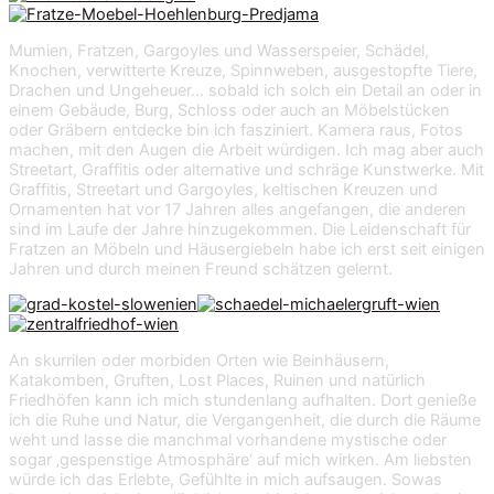
Mumien, Fratzen, Gargoyles und Wasserspeier, Schädel,
Knochen, verwitterte Kreuze, Spinnweben, ausgestopfte Tiere,
Drachen und Ungeheuer… sobald ich solch ein Detail an oder in
einem Gebäude, Burg, Schloss oder auch an Möbelstücken
oder Gräbern entdecke bin ich fasziniert. Kamera raus, Fotos
machen, mit den Augen die Arbeit würdigen. Ich mag aber auch
Streetart, Graffitis oder alternative und schräge Kunstwerke. Mit
Graffitis, Streetart und Gargoyles, keltischen Kreuzen und
Ornamenten hat vor 17 Jahren alles angefangen, die anderen
sind im Laufe der Jahre hinzugekommen. Die Leidenschaft für
Fratzen an Möbeln und Häusergiebeln habe ich erst seit einigen
Jahren und durch meinen Freund schätzen gelernt.
An skurrilen oder morbiden Orten wie Beinhäusern,
Katakomben, Gruften, Lost Places, Ruinen und natürlich
Friedhöfen kann ich mich stundenlang aufhalten. Dort genieße
ich die Ruhe und Natur, die Vergangenheit, die durch die Räume
weht und lasse die manchmal vorhandene mystische oder
sogar ‚gespenstige Atmosphäre‘ auf mich wirken. Am liebsten
würde ich das Erlebte, Gefühlte in mich aufsaugen. Sowas