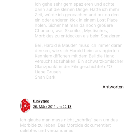
Ich gehe sehr gern spazieren und achte
dann auf die kleinen Dinge. Hätte ich mehr
Zeit, würde ich geocachen und mir da den
ein oder anderen kick in einem Lost Place
holen. Sicher hat man da noch größere
Chancen, was Skurriles, Mystisches,
Morbides zu entdecken als beim Spazieren.
Bei „Harold & Maude“ muss ich immer daran
denken, wie sich Harold beim arrangierten
Kennlernkäffchen mit dem Beil die Hand
versucht abzuhaken. Ein schwarzkomischer
Glanzpunkt in der Filmgeschichte! o*O
Liebe Grusels
Shan Dark
Antworten
funkygog
29. März 2011 um 22:13
Ich glaube man muss nicht „schräg“ sein um das
Morbide zu lieben. Das Morbide dokumentiert
gelebtes und vergangenes.