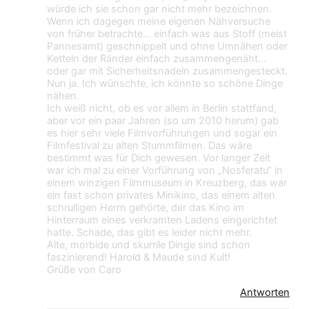
würde ich sie schon gar nicht mehr bezeichnen.
Wenn ich dagegen meine eigenen Nähversuche
von früher betrachte… einfach was aus Stoff (meist
Pannesamt) geschnippelt und ohne Umnähen oder
Ketteln der Ränder einfach zusammengenäht…
oder gar mit Sicherheitsnadeln zusammengesteckt.
Nun ja. Ich wünschte, ich könnte so schöne Dinge
nähen.
Ich weiß nicht, ob es vor allem in Berlin stattfand,
aber vor ein paar Jahren (so um 2010 herum) gab
es hier sehr viele Filmvorführungen und sogar ein
Filmfestival zu alten Stummfilmen. Das wäre
bestimmt was für Dich gewesen. Vor langer Zeit
war ich mal zu einer Vorführung von „Nosferatu“ in
einem winzigen Filmmuseum in Kreuzberg, das war
ein fast schon privates Minikino, das einem alten
schrulligen Herrn gehörte, der das Kino im
Hinterraum eines verkramten Ladens eingerichtet
hatte. Schade, das gibt es leider nicht mehr.
Alte, morbide und skurrile Dinge sind schon
faszinierend! Harold & Maude sind Kult!
Grüße von Caro
Antworten