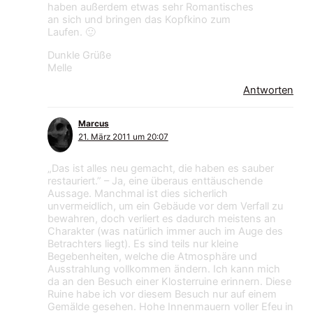
haben außerdem etwas sehr Romantisches
an sich und bringen das Kopfkino zum
Laufen. 🙂
Dunkle Grüße
Melle
Antworten
Marcus
21. März 2011 um 20:07
„Das ist alles neu gemacht, die haben es sauber
restauriert.” – Ja, eine überaus enttäuschende
Aussage. Manchmal ist dies sicherlich
unvermeidlich, um ein Gebäude vor dem Verfall zu
bewahren, doch verliert es dadurch meistens an
Charakter (was natürlich immer auch im Auge des
Betrachters liegt). Es sind teils nur kleine
Begebenheiten, welche die Atmosphäre und
Ausstrahlung vollkommen ändern. Ich kann mich
da an den Besuch einer Klosterruine erinnern. Diese
Ruine habe ich vor diesem Besuch nur auf einem
Gemälde gesehen. Hohe Innenmauern voller Efeu in