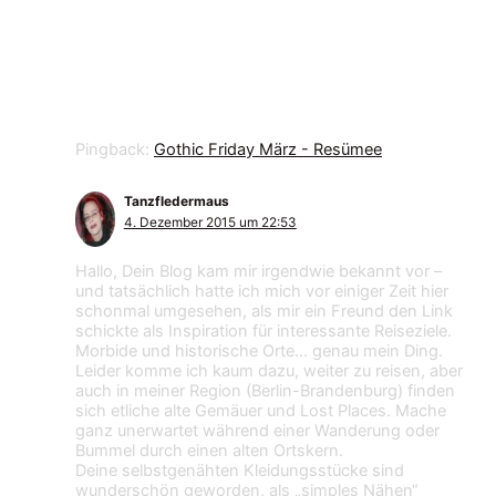
10 Kommentare zu „Gothic Friday –
März – Leidenschaften in schwarz“
Pingback:
Gothic Friday März - Resümee
Tanzfledermaus
4. Dezember 2015 um 22:53
Hallo, Dein Blog kam mir irgendwie bekannt vor –
und tatsächlich hatte ich mich vor einiger Zeit hier
schonmal umgesehen, als mir ein Freund den Link
schickte als Inspiration für interessante Reiseziele.
Morbide und historische Orte… genau mein Ding.
Leider komme ich kaum dazu, weiter zu reisen, aber
auch in meiner Region (Berlin-Brandenburg) finden
sich etliche alte Gemäuer und Lost Places. Mache
ganz unerwartet während einer Wanderung oder
Bummel durch einen alten Ortskern.
Deine selbstgenähten Kleidungsstücke sind
wunderschön geworden, als „simples Nähen“