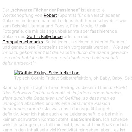
Der
„schwarze Fächer der Passionen“
ist eine tolle
Wortschöpfung von
Robert
(Spontis) für die verschiedenen
Galaxien, in denen man mit Leidenschaft herumschwebt – wie
zum Beispiel Literatur und Poesie, Film, Mode, Musik,
Fotografie, die mir bislang unbekannte aber faszinierende
Galaxie des
Gothic Bellydance
oder die des
Computerschmucks
. So ist jeder „in seinem düsteren Element“
und genau diese Facette(n) sollen vorgestellt werden:
„Wie seid
ihr dazu gekom­men? Ist die Facette durch die Szene gewach­
sen oder habt ihr die Szene erst durch eure Lei­den­schaft
dafür entdeckt?“
Typisch Gothic Friday: Selbstreflektion, oh Baby, Baby, Selb
Sabrina (orphi) fragt in ihrem Beitrag zu diesem Thema: »
Fließt
“das Schwarze” nicht auto­ma­tisch in jeden Lebens­be­reich,
zieht durch die Gedan­ken und Gefühle, so dass man es
unmög­lich abspal­ten und als eine bestimmte Pas­sion
beschrei­ben kann?
«
Ja,
was das Lebensgefühl angeht
definitiv. Aber ich habe auch eine Leidenschaft, die bei mir in
keinem schwarzen Kontext steht:
das Schreiben
. Ich schreibe
wirklich sehr gern, es fällt mir leicht, es macht mir Spaß und ich
kann in den Inhalt sehr viel Kreativität reingeben, aber – es
ist