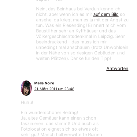
Nein, das Beinhaus bei Verdun kenne ich
nicht, aber wenn ich es mir
auf dem Bild
so
ansehe, da kriegt man es ja mit der Angst zu
tun. Was ein Riesending! Erinnert mich vom
Baustil her sehr an Kyffhäuser und das
Völkergeschlechtsdenkmal in Leipzig. Sehr
beeindruckend – das muss ich mir
unbedingt mal anschauen (trotz Unwohlsein
in der Nähe von so riesigen Gebäuden und
weiten Plätzen). Danke für den Tipp!
Antworten
Melle Noire
21. März 2011 um 23:48
Huhu!
Ein wunderschöner Beitrag!
Ja, altes Gemäuer kann einen schon
faszinieren, das stimmt! Und auch als
Fotolocation eignet sich so etwas oft
sehr gut! Manch halbverwitterte Ruinen