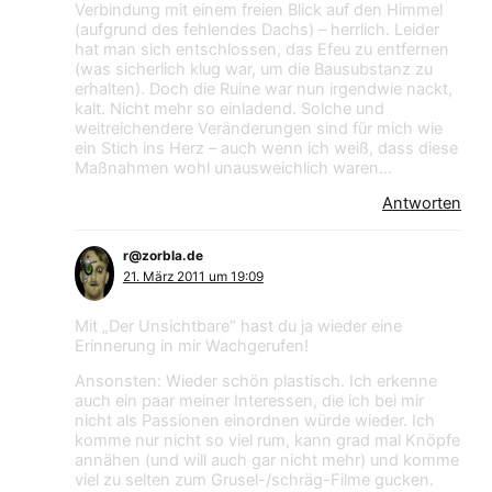
Verbindung mit einem freien Blick auf den Himmel
(aufgrund des fehlendes Dachs) – herrlich. Leider
hat man sich entschlossen, das Efeu zu entfernen
(was sicherlich klug war, um die Bausubstanz zu
erhalten). Doch die Ruine war nun irgendwie nackt,
kalt. Nicht mehr so einladend. Solche und
weitreichendere Veränderungen sind für mich wie
ein Stich ins Herz – auch wenn ich weiß, dass diese
Maßnahmen wohl unausweichlich waren…
Antworten
r@zorbla.de
21. März 2011 um 19:09
Mit „Der Unsichtbare“ hast du ja wieder eine
Erinnerung in mir Wachgerufen!
Ansonsten: Wieder schön plastisch. Ich erkenne
auch ein paar meiner Interessen, die ich bei mir
nicht als Passionen einordnen würde wieder. Ich
komme nur nicht so viel rum, kann grad mal Knöpfe
annähen (und will auch gar nicht mehr) und komme
viel zu selten zum Grusel-/schräg-Filme gucken.