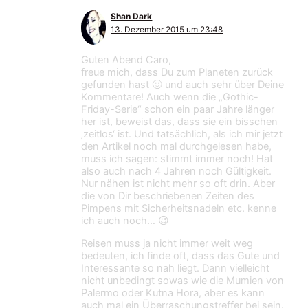
Shan Dark
13. Dezember 2015 um 23:48
Guten Abend Caro,
freue mich, dass Du zum Planeten zurück
gefunden hast 🙂 und auch sehr über Deine
Kommentare! Auch wenn die „Gothic-
Friday-Serie“ schon ein paar Jahre länger
her ist, beweist das, dass sie ein bisschen
‚zeitlos‘ ist. Und tatsächlich, als ich mir jetzt
den Artikel noch mal durchgelesen habe,
muss ich sagen: stimmt immer noch! Hat
also auch nach 4 Jahren noch Gültigkeit.
Nur nähen ist nicht mehr so oft drin. Aber
die von Dir beschriebenen Zeiten des
Pimpens mit Sicherheitsnadeln etc. kenne
ich auch noch… 😉
Reisen muss ja nicht immer weit weg
bedeuten, ich finde oft, dass das Gute und
Interessante so nah liegt. Dann vielleicht
nicht unbedingt sowas wie die Mumien von
Palermo oder Kutna Hora, aber es kann
auch mal ein Überraschungstreffer bei sein.