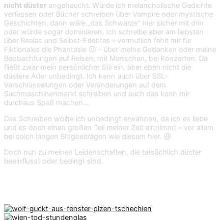
nicht düster
angehaucht. Würde ich melancholische Gedichte
verfassen oder Bücher schreiben über Vampire oder mystische
Geschichten, dann wäre „das Schwarze“ hier sicher mit drin
oder würde sogar dominieren. Ich schreibe aber am liebsten
über Reales und Selbst-Erlebtes – vermutlich fehlt mir für
Fiktionales die Phantasie 😐 – über meine Gedanken oder meine
Beobachtungen auf Reisen, mit Menschen, bei Konzerten. Da
fließt zwar mein persönlicher Stil ein, aber eben nicht die
düstere Ader unbedingt. Ich kann auch über SSL-
Verschlüsselungen oder Veränderungen auf dem
Suchmaschinenmarkt schreiben und auch das kann mir
durchaus Spaß machen…
Das Schreiben wollte ich unbedingt erwähnen, da ich es liebe
und es doch einen großen Teil meiner Zeit einnimmt – vor allem
bei solch langen Blogbeiträgen wie diesem hier. 😆
Doch nun zu meinen Leidenschaften, die tatsächlich düster
beeinflusst oder bedingt sind.
Skurriles, Morbides & Schräges auf Reisen