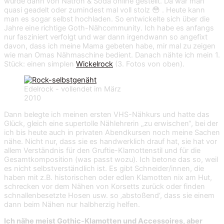
wurde dann von Natron & Soda online gestellt. Da war man
quasi geadelt oder zumindest mal voll stolz 😳 . Heute kann
man es sogar selbst hochladen. So entwickelte sich über die
Jahre eine richtige Goth-Nähcommunity. Ich habe es anfangs
nur fasziniert verfolgt und war dann irgendwann so angefixt
davon, dass ich meine Mama gebeten habe, mir mal zu zeigen
wie man Omas Nähmaschine bedient. Danach nähte ich mein 1.
Stück: einen simplen
Wickelrock
(3. Fotos von oben).
Edelrock - vollendet im März
2010
Dann belegte ich meinen ersten VHS-Nähkurs und hatte das
Glück, gleich eine supertolle Nählehrerin „zu erwischen“, bei der
ich bis heute auch in privaten Abendkursen noch meine Sachen
nähe. Nicht nur, dass sie es handwerklich drauf hat, sie hat vor
allem Verständnis für den Gruftie-Klamottenstil und für die
Gesamtkomposition (was passt wozu). Ich betone das so, weil
es nicht selbstverständlich ist. Es gibt Schneider/innen, die
haben mit z.B. historischen oder edlen Klamotten nix am Hut,
schrecken vor dem Nähen von Korsetts zurück oder finden
schnallenbesetzte Hosen usw. so ‚abstoßend‘, dass sie einem
dann beim Nähen nur halbherzig helfen.
Ich nähe meist Gothic-Klamotten und Accessoires, aber