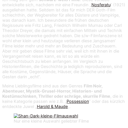
entwickelte sich, nachdem mir eine Freundin „
Nosferatu
“ (1921)
ausgeliehen hatte. Seitdem ist das für mich DER Goth-Film
schlechthin, der Wegbereiter für alles Düstere und Vampirige,
was danach kam. Ich bewundere die frühen deutschen
Regisseure wie Fritz Lang, Friedrich Wilhelm Murnau oder Carl
Theodor Dreyer, die damals mit einfachen Mitteln und Technik
solche Meisterwerke gedreht haben. Die s/w-Filmfanszene ist
wohl eher klein und heutzutage verlieren diese ‚langsamen‘
Filme leider mehr und mehr an Bedeutung und Zuschauern.
Aber mir geben diese Filme sehr viel, weil ich mit ihnen in die
Vergangenheit reisen kann, es ist so als würde ein
Geschichtsbuch zu leben anfangen. Im Vergleich zu
Historienfilmen, die Geschichte ja lediglich reproduzieren, sind
alle Kostüme, Gegenstände, Häuser, die Sprache und die
Gesten darin „echt“.
Meine Lieblingsfilme sind aus den Genres
Film Noir,
Abenteuer, Mystik-Grusel-Horror, Historien- und
Kostümschinken, Thriller oder schräge, skurrile Filme
, die in
keine Kategorie passen wie z.B. „
Possession
“ oder das kürzlich
entdeckte Juwel „
Harold & Maude
„.
Nur eine kleine Auswahl geliebter Filme