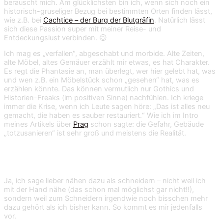
berauscht mich. Am glücklichsten bin ich, wenn sich noch ein
historisch-gruseliger Bezug bei bestimmten Orten finden lässt,
wie z.B. bei
Cachtice – der Burg der Blutgräfin
. Natürlich lässt
sich diese Passion super mit meiner Reise- und
Entdeckungslust verbinden. 😉
Ich mag es „verfallen“, abgeschabt und morbide. Alte Zeiten,
alte Möbel, altes Gemäuer erzählt mir etwas, es hat Charakter.
Es regt die Phantasie an, man überlegt, wer hier gelebt hat, was
und wen z.B. ein Möbelstück schon „gesehen“ hat, was es
erzählen könnte. Das können vermutlich nur Gothics und
Historien-Freaks (im positiven Sinne) nachfühlen. Ich kriege
immer die Krise, wenn ich Leute sagen höre: „Das ist alles neu
gemacht, die haben es sauber restauriert.“ Wie ich im Intro
meines Artikels über
Prag
schon sagte: die Gefahr, Gebäude
„totzusanieren“ ist sehr groß und meistens die Realität.
Nähen
Ja, ich sage lieber nähen dazu als schneidern – nicht weil ich
mit der Hand nähe (das schon mal möglichst gar nicht!!),
sondern weil zum Schneidern irgendwie noch bisschen mehr
dazu gehört als ich bisher kann. So kommt es mir jedenfalls
vor.