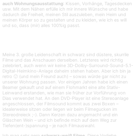
auch Wohnungsausstattung
: Kissen, Vorhänge, Tagesdecken
usw. Mit dem Nähen erfülle ich mir innere Wünsche und habe
dadurch die Freiheit, meinen Stil auszuleben, mein Heim und
meinen Körper so zu gestalten und zu kleiden, wie ich es will
und so, dass (mir) alles 100%ig passt.
Skurrile Filme im Heimkino
Meine 3. große Leidenschaft in schwarz sind düstere, skurrile
Filme und das Anschauen derselben. Letzteres wird richtig
zelebriert, auch wenn wir keine 3D-Dolby-Surround-Sound-5.1-
Digital-Heimkino-Anlage daheim stehen haben. Aber ich bin ja
retro 🙂 (und mein Freund auch) – sowas würde gar nicht zu
unserer Wohnung passen. Vor einigen Jahren habe ich einen
Beamer gekauft und auf einem Flohmarkt eine alte Stativ-
Leinwand erstanden, wie man sie früher zur Vorführung von
Dias verwendet hat. An den DVD-Player ist eine Stereoanlage
angeschlossen, der Filmsound kommt aus zwei Boxen –
idealerweise sitzen oder liegen wir beim Filmegucken im
Stereodreieck ;-). Dann Kerzen dazu angemacht und ein
Gläschen Wein – und ich befinde mich auf dem Weg zur
Tiefen(ent-)spannung – je nach Filmauswahl.
Ich mag sehr gern
schwarz-weiß Filme
. Diese Vorliebe