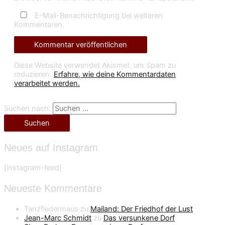
E-Mail-Benachrichtigung bei weiteren
Kommentaren.
Diese Website verwendet Akismet, um Spam zu
reduzieren.
Erfahre, wie deine Kommentardaten
verarbeitet werden.
Suchen nach:
Neues auf Instagram
[instagram-feed]
Neueste Kommentare
Tanzfledermaus
zu
Mailand: Der Friedhof der Lust
Jean-Marc Schmidt
zu
Das versunkene Dorf