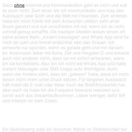
Ganz
ohne
Internet und Kommunikation geht es nicht und soll
es auch nicht. Zum einen bin ich kommunikativ und mag den
Austausch über Goth und die Welt mit Freunden. Zum anderen
habe ich mich früher mit dem Antworten zeitlich sehr unter
Druck gesetzt und war unzufrieden mit mir, wenn ich es nicht
schnell genug schaffte. Die heutigen Medien lassen einem oft
keine andere Wahl. „instant messages“ und Whats App sind für
mich ein pain und immer erreichbar sein das Grauen. Ich
antworte nur spontan, wenn es gerade geht und mir danach
ist. Ansonsten lieber mit Ruhe, Zeit und Hingabe 🙂 und erwarte
auch von anderen nicht, dass sie mir sofort antworten, wenn
ich sie kontaktiere. Also bin ich nicht bei Whats App und halte
Instant Messages oder SMS knapp aufs Wichtigste. Auch
wenn der Andere sieht, dass ich „gelesen“ habe, lasse ich mich
davon nicht mehr unter Druck setzen. Für längeren Austausch
hält meist die E-mail oder lieber noch der Brief/Postkarten her,
aber auch da habe ich die Frequenz bewusst reduziert und
somit auch das Gesamtaufkommen. Lieber weniger, dafür tief
und intensiv ist mein Credo.
6. Draußen Power holen
Ein Spaziergang oder ein bisschen Wetter im Direktkontakt tun