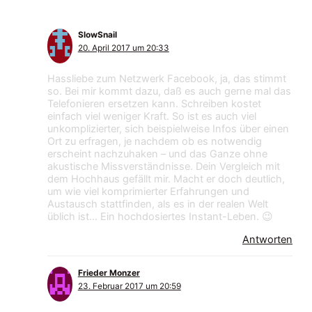
SlowSnail
20. April 2017 um 20:33
Hassliebe zum Netzwerk Facebook, ja, das stimmt
so. Bei mir kommt dazu, daß es auch gerne mal das
Telefonieren ersetzen kann. Schreiben kostet
einfach viel weniger Kraft. So ist es auch viel
unkomplizierter, sich beispielweise Infos über einen
Ort zu erfragen, je nachdem ob es notwendig
erscheint nachzuhaken – und das Ganze ohne
akustische Missverständnisse. Dein Vergleich mit
dem Hochhaus gefällt mir. Macht er doch deutlich,
um wie viel komprimierter Erfahrungen und
Austausch stattfinden, als es in der realen Welt
üblich ist… Ein hochdosiertes Instant-Leben. 😉
Antworten
Frieder Monzer
23. Februar 2017 um 20:59