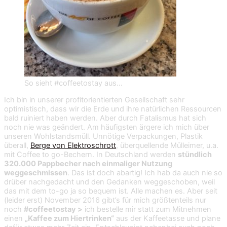
So sieht #coffeetostay aus…
Ich bin in unserer profitorientierten Gesellschaft sehr
optimistisch, dass wir die Erde und ihre natürlichen Ressourcen
bald ruiniert haben werden. Aber durch Fatalismus hat sich
noch nie was geändert. Am häufigsten ärgere ich mich über
unseren Wohlstandsmüll. Unnötige Verpackungen, Plastik
überall,
Berge von Elektroschrott
, überquellende Mülleimer, u.a.
mit Coffee to go-Bechern. I
n Deutschland werden
stündlich
320.000 Pappbecher nach einmaliger Nutzung
weggeschmissen
.
Das ist doch abartig! Ich hab da auch nie so
drüber nachgedacht und den Gedanken weggeschoben, weil
das mit dem to-go ja so bequem ist. Alle machen es. Aber seit
(leider erst) November 2016 gibt’s für mich größtenteils nur
noch
#coffeetostay >
ich bestelle mir statt zum Mitnehmen
einen
„Kaffee zum Hiertrinken“
aus der Kaffeetasse und plane