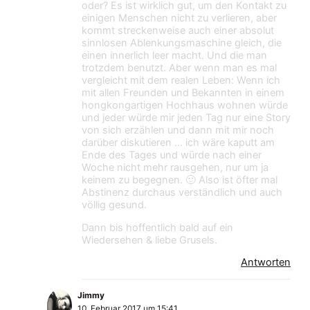
oder? Es ist wirklich gut, um den Kontakt zu
einigen Menschen nicht zu verlieren, aber
kommt streckenweise auch einer absolut
sinnlosen Ablenkungsmaschine gleich, die
einen innerlich leer macht. Und die man
trotzdem benutzt. Aber wenn man es mal
vergleicht mit dem realen Leben: Wenn ich
mit allen Freunden und Bekannten in einem
hongkongartigen Hochhaus wohnen würde
und jeder würde mir jeden Tag nur eine Story
von sich erzählen und dann mit mir noch
darüber diskutieren … ich wäre kaputt am
Ende des Tages und würde nach einer
Woche nicht mehr rausgehen, nur um ja
keinem zu begegnen. 🙂 Also ist öfter mal
Abstinenz durchaus verständlich und auch
völlig gesund.
Dann bis hoffentlich bald auf ein
Wiedersehen & liebe Grusels.
Antworten
Jimmy
10. Februar 2017 um 15:41