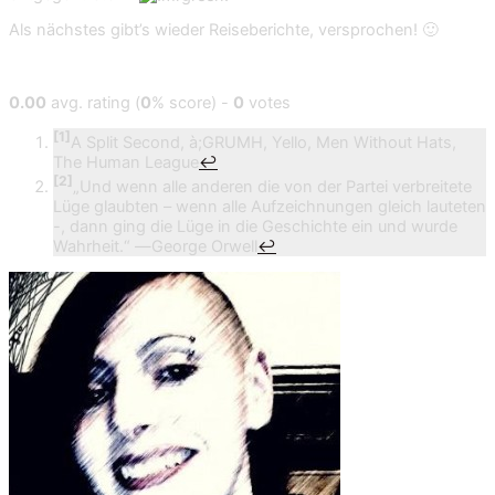
Als nächstes gibt’s wieder Reiseberichte, versprochen! 🙂
0.00
avg. rating (
0
% score) -
0
votes
[1]
A Split Second, à;GRUMH, Yello, Men Without Hats,
The Human League
↩
[2]
„Und wenn alle anderen die von der Partei verbreitete
Lüge glaubten – wenn alle Aufzeichnungen gleich lauteten
-, dann ging die Lüge in die Geschichte ein und wurde
Wahrheit.“ ―George Orwell
↩