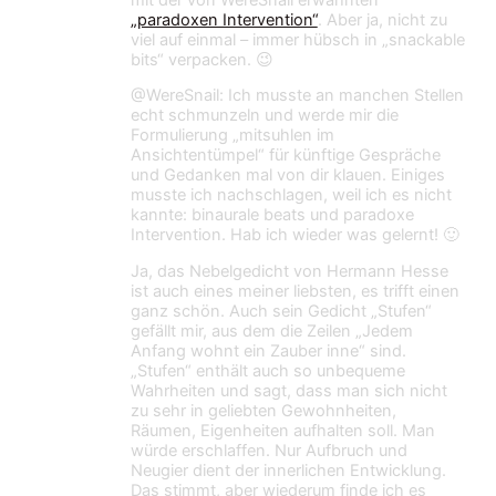
„paradoxen Intervention“
. Aber ja, nicht zu
viel auf einmal – immer hübsch in „snackable
bits“ verpacken. 😉
@WereSnail: Ich musste an manchen Stellen
echt schmunzeln und werde mir die
Formulierung „mitsuhlen im
Ansichtentümpel“ für künftige Gespräche
und Gedanken mal von dir klauen. Einiges
musste ich nachschlagen, weil ich es nicht
kannte: binaurale beats und paradoxe
Intervention. Hab ich wieder was gelernt! 🙂
Ja, das Nebelgedicht von Hermann Hesse
ist auch eines meiner liebsten, es trifft einen
ganz schön. Auch sein Gedicht „Stufen“
gefällt mir, aus dem die Zeilen „Jedem
Anfang wohnt ein Zauber inne“ sind.
„Stufen“ enthält auch so unbequeme
Wahrheiten und sagt, dass man sich nicht
zu sehr in geliebten Gewohnheiten,
Räumen, Eigenheiten aufhalten soll. Man
würde erschlaffen. Nur Aufbruch und
Neugier dient der innerlichen Entwicklung.
Das stimmt, aber wiederum finde ich es