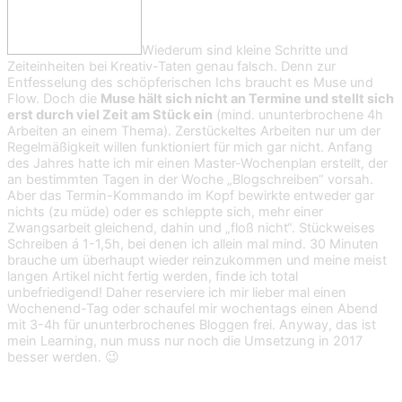
Wiederum sind kleine Schritte und
Zeiteinheiten bei Kreativ-Taten genau falsch. Denn zur
Entfesselung des schöpferischen Ichs braucht es Muse und
Flow. Doch die
Muse hält sich nicht an Termine und stellt sich
erst durch viel Zeit am Stück ein
(mind. ununterbrochene 4h
Arbeiten an einem Thema). Zerstückeltes Arbeiten nur um der
Regelmäßigkeit willen funktioniert für mich gar nicht. Anfang
des Jahres hatte ich mir einen Master-Wochenplan erstellt, der
an bestimmten Tagen in der Woche „Blogschreiben“ vorsah.
Aber das Termin-Kommando im Kopf bewirkte entweder gar
nichts (zu müde) oder es schleppte sich, mehr einer
Zwangsarbeit gleichend, dahin und „floß nicht“. Stückweises
Schreiben á 1-1,5h, bei denen ich allein mal mind. 30 Minuten
brauche um überhaupt wieder reinzukommen und meine meist
langen Artikel nicht fertig werden, finde ich total
unbefriedigend! Daher reserviere ich mir lieber mal einen
Wochenend-Tag oder schaufel mir wochentags einen Abend
mit 3-4h für ununterbrochenes Bloggen frei. Anyway, das ist
mein Learning, nun muss nur noch die Umsetzung in 2017
besser werden. 😉
3. Eine Armbanduhr tragen