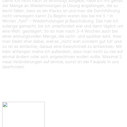
Damit ich nicht nach 3x entmutigt aufgebe, habe ich mit genau
der Menge an Wiederholungen je Übung angefangen, die so
leicht fallen, dass es ein Klacks ist und man die Durchführung
nicht verweigern kann! Zu Beginn waren das bei mir 5 – in
Worten „fünf“ – Wiederholungen je Bauchübung. Das hab ich
solange gemacht, bis ich unterfordert war und dann täglich um
eine Wdh. gesteigert. So ist man nach 3-4 Wochen auch bei
einer wirkungsvollen Menge, die sicht- und spürbar wird. Aber
man bleibt eher dabei, weil es „nicht weh sondern gut tut“ und
so ist es einfacher, daraus eine Gewohnheit zu entwickeln. Mit
klein anfangen meine ich außerdem, dass man nicht zu viel auf
einmal ändern oder sich angewöhnen wollen sollte. Maximal 2
neue Veränderungen auf einmal, sonst ist der Faulpelz in uns
überfordert.
2. Für Kreativitäten 3-4 Stunden am Stück
einplanen