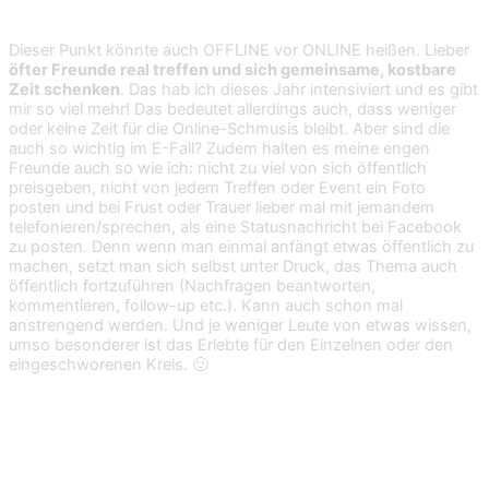
Dieser Punkt könnte auch OFFLINE vor ONLINE heißen. Lieber
öfter Freunde real treffen und sich gemeinsame, kostbare
Zeit schenken
. Das hab ich dieses Jahr intensiviert und es gibt
mir so viel mehr! Das bedeutet allerdings auch, dass weniger
oder keine Zeit für die Online-Schmusis bleibt. Aber sind die
auch so wichtig im E-Fall? Zudem halten es meine engen
Freunde auch so wie ich: nicht zu viel von sich öffentlich
preisgeben, nicht von jedem Treffen oder Event ein Foto
posten und bei Frust oder Trauer lieber mal mit jemandem
telefonieren/sprechen, als eine Statusnachricht bei Facebook
zu posten. Denn wenn man einmal anfängt etwas öffentlich zu
machen, setzt man sich selbst unter Druck, das Thema auch
öffentlich fortzuführen (Nachfragen beantworten,
kommentieren, follow-up etc.). Kann auch schon mal
anstrengend werden. Und je weniger Leute von etwas wissen,
umso besonderer ist das Erlebte für den Einzelnen oder den
eingeschworenen Kreis. 🙂
5. Seltener kommunizieren, aber dafür
inhaltsreicher