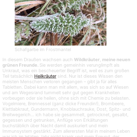
Schafgarbe im Frostmantel
In diesem Draußen wachsen auch
Wildkräuter
,
meine neuen
grünen Freunde.
Sie werden gemeinhin verunglimpft als
Unkraut, was ein bescheuerter Begriff ist, weil es zum großen
Teil tatsächlich
Heilkräuter
sind. Nur ist dieses Wissen den
meisten Menschen verloren gegangen – gibt ja für alles
Tabletten. Dabei kann man mit allem, was sich so auf Wiesen
und am Wegesrand tummelt sehr gut gegen Krankheiten
vorbeugen oder sie heilen, ohne sich mit Chemie zu belasten.
Vogelmiere, Brennessel (ganz dicke Freundin!), Brombeere,
Klettlabkraut, Gundermann, Knoblauchrauke, Dost, Spitz- und
Breitwegerich… ich habe sie gesammelt, getrocknet, gesalbt,
gegessen und getrunken, Anflüge von Erkältungen
buchstäblich über Nacht damit auskuriert und mein
Immunsystem gestärkt. Zum allerersten Mal in meinem Leben
war ich im letzten Jahr nicht krank und mein Freund, der