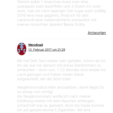
Stimmt außer 1 (manches muss man eher
auskippen statt auslöffeln) und 3 (mach ich zwar
auch, hab mir nach laaanger Zeit sogar auch zufällig
2016 eine neue gegönnt, finde ich für den
Lebensstil aber nebensächlich) erstaunlich mit
meinen Ansichten überein! Beste Grüße
Antworten
WereSnail
13. Februar 2017 um 21:29
Mir hat Dein Text wieder sehr gefallen, schon als ich
ihn las war mir danach mit etwas bestimmtem zu
antworten – doch nun: 1 1/2 Monate sind wieder ins
Land gezogen und haben neuen Staub
aufgewirbelt, der die Sicht trübt.
Neujahrsvorsätze klein anzusetzen, damit liegst Du
so etwas von richtig!
Als Neujahrsvorsatz wollte ich nach meiner
Erkältung wieder mit dem Rauchen anfangen;
scherzhaft war es gemeint, doch bis heute komme
ich auf gerade einmal 5 Zigaretten. Mir eine