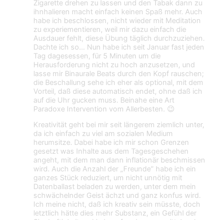
Zigarette drehen zu lassen und den Tabak dann zu
ihnhalieren macht einfach keinen Spaß mehr. Auch
habe ich beschlossen, nicht wieder mit Meditation
zu experiementieren, weil mir dazu einfach die
Ausdauer fehlt, diese Übung täglich durchzuziehen.
Dachte ich so… Nun habe ich seit Januar fast jeden
Tag dagesessen, für 5 Minuten um die
Herausforderung nicht zu hoch anzusetzen, und
lasse mir Binaurale Beats durch den Kopf rauschen;
die Beschallung sehe ich eher als optional, mit dem
Vorteil, daß diese automatisch endet, ohne daß ich
auf die Uhr gucken muss. Beinahe eine Art
Paradoxe Intervention vom Allerbesten. 😉
Kreativität geht bei mir seit längerem ziemlich unter,
da ich einfach zu viel am sozialen Medium
herumsitze. Dabei habe ich mir schon Grenzen
gesetzt was Inhalte aus dem Tagesgeschehen
angeht, mit dem man dann inflationär beschmissen
wird. Auch die Anzahl der „Freunde“ habe ich ein
ganzes Stück reduziert, um nicht unnötig mit
Datenballast beladen zu werden, unter dem mein
schwächelnder Geist ächzt und ganz konfus wird.
Ich meine nicht, daß ich kreativ sein müsste, doch
letztlich hätte dies mehr Substanz, ein Gefühl der