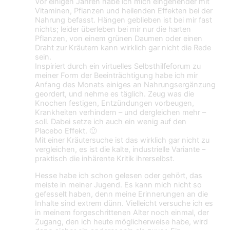
Vor einigen Jahren habe ich mich eingehender mit
Vitaminen, Pflanzen und heilenden Effekten bei der
Nahrung befasst. Hängen geblieben ist bei mir fast
nichts; leider überleben bei mir nur die harten
Pflanzen, von einem grünen Daumen oder einen
Draht zur Kräutern kann wirklich gar nicht die Rede
sein.
Inspiriert durch ein virtuelles Selbsthilfeforum zu
meiner Form der Beeinträchtigung habe ich mir
Anfang des Monats einiges an Nahrungsergänzung
geordert, und nehme es täglich. Zeug was die
Knochen festigen, Entzündungen vorbeugen,
Krankheiten verhindern – und dergleichen mehr –
soll. Dabei setze ich auch ein wenig auf den
Placebo Effekt. 🙂
Mit einer Kräutersuche ist das wirklich gar nicht zu
vergleichen, es ist die kalte, industrielle Variante –
praktisch die inhärente Kritik ihrerselbst.
Hesse habe ich schon gelesen oder gehört, das
meiste in meiner Jugend. Es kann mich nicht so
gefesselt haben, denn meine Erinnerungen an die
Inhalte sind extrem dünn. Vielleicht versuche ich es
in meinem forgeschrittenen Alter noch einmal, der
Zugang, den ich heute möglicherweise habe, wird