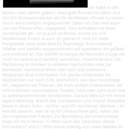
Ich habe in den
letzten zwei Jahren gelernt, dass gute Recherche selten und
Vor-Ort-Korrespondenten ein für die Medien oftmals zu teures
Gut in wirtschaftlich angespannten Zeiten ist. Das wird auch
von der Presse offen zugegeben. Also schreiben sie lieber
voneinander ab – ist ja auch einfacher, kostet nix und
Medienhaus X hat’s ja auch so gebracht. Und ich habe
festgestellt, dass jeder Bericht, Reportage, Kurzmeldung
(Wetter und Verkehr ausgenommen) auf irgendeine Art gefärbt
und motiviert ist. Das betrifft vorrangig die Wortwahl (möge sie
noch so neutral und sachlich aussehen), manchmal auch die
Platzierung im Kontext zu anderen Nachrichten oder zur
Sendezeit, manchmal Bilder oder auch das bewusste
Weglassen einer Information. Ich glaube mittlerweile bei
Nachrichten nur noch 50% (immerhin!), den Rest hinterfrage
ich, vergleiche bei Themen, die mich wirklich interessieren die
Informationen verschiedener Quellen, höre oder sehe auch mal
zu außergewöhnlichen Sendezeiten. Daraus bilde ich mir meine
eigene Meinung. Macht das mal bewusst und checkt diesselbe
News in einem links-, rechts- und öff-rechtlichen Medium – ihr
werdet staunen, was es da für Unterschiede gibt, selbst bei
den sogenannten Fakten! Zur Beurteilung der Unterschiede
frage ich mich immer: 1.) Wem nützt das Verbreiten dieser
Information? und 2.) Wird etwas ständig von vielen Medien im