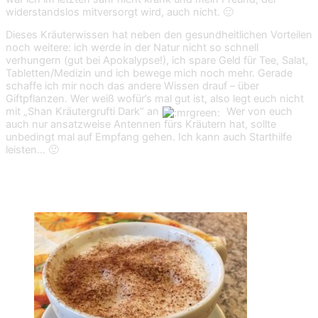
widerstandslos mitversorgt wird, auch nicht. 🙂
Dieses Kräuterwissen hat neben den gesundheitlichen Vorteilen
noch weitere: ich werde in der Natur nicht so schnell
verhungern (gut bei Apokalypse!), ich spare Geld für Tee, Salat,
Tabletten/Medizin und ich bewege mich noch mehr. Gerade
schaffe ich mir noch das andere Wissen drauf – über
Giftpflanzen. Wer weiß wofür’s mal gut ist, also legt euch nicht
mit „Shan Kräutergrufti Dark“ an
Wer von euch
auch nur ansatzweise Antennen fürs Kräutern hat, sollte
unbedingt mal auf Empfang gehen. Ich kann auch Starthilfe
leisten… 🙂
8. #coffeetostay ordern