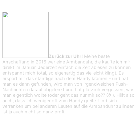
Zurück zur Uhr!
Meine beste
Anschaffung in 2016 war eine Armbanduhr, die kaufte ich mir
direkt im Januar. Jederzeit einfach die Zeit ablesen zu können
entspannt mich total, so eigenartig das vielleicht klingt. Es
erspart mir das ständige nach dem Handy kramen – und hat
man es dann gefunden, wird man von irgendwelchen Push-
Nachrichten darauf abgelenkt und hat plötzlich vergessen, was
man eigentlich wollte (oder geht das nur mir so?? 😯 ). Hilft also
auch, dass ich weniger oft zum Handy greife. Und sich
verrenken um bei anderen Leuten auf die Armbanduhr zu linsen
ist ja auch nicht so ganz profi.
4. Privates Glück pflegen statt öffentlichem
Fame