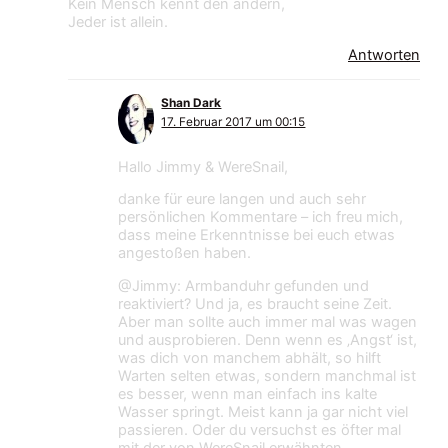
Kein Mensch kennt den andern,
Jeder ist allein.
Antworten
Shan Dark
17. Februar 2017 um 00:15
Hallo Jimmy & WereSnail,
danke für eure langen und auch sehr
persönlichen Kommentare – ich freu mich,
dass meine Erkenntnisse bei euch etwas
angestoßen haben.
@Jimmy: Armbanduhr gefunden und
reaktiviert? Und ja, es braucht seine Zeit.
Aber man sollte auch immer mal was wagen
und ausprobieren. Denn wenn es ‚Angst‘ ist,
was dich von manchem abhält, so hilft
Warten selten etwas, sondern manchmal ist
es besser, wenn man einfach ins kalte
Wasser springt. Meist kann ja gar nicht viel
passieren. Oder du versuchst es öfter mal
mit der von WereSnail erwähnten