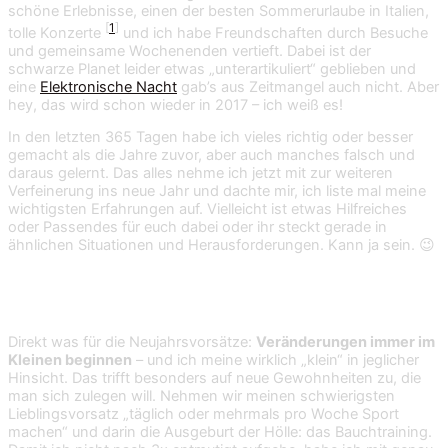
schöne Erlebnisse, einen der besten Sommerurlaube in Italien,
[
1
]
tolle Konzerte
und ich habe Freundschaften durch Besuche
und gemeinsame Wochenenden vertieft. Dabei ist der
schwarze Planet leider etwas „unterartikuliert“ geblieben und
eine
Elektronische Nacht
gab’s aus Zeitmangel auch nicht. Aber
hey, das wird schon wieder in 2017 – ich weiß es!
In den letzten 365 Tagen habe ich vieles richtig oder besser
gemacht als die Jahre zuvor, aber auch manches falsch und
daraus gelernt. Das alles nehme ich jetzt mit zur weiteren
Verfeinerung ins neue Jahr und dachte mir, ich liste mal meine
wichtigsten Erfahrungen auf. Vielleicht ist etwas Hilfreiches
oder Passendes für euch dabei oder ihr steckt gerade in
ähnlichen Situationen und Herausforderungen. Kann ja sein. 😉
1. Klein beginnen
Direkt was für die Neujahrsvorsätze:
Veränderungen immer im
Kleinen beginnen
– und ich meine wirklich „klein“ in jeglicher
Hinsicht. Das trifft besonders auf neue Gewohnheiten zu, die
man sich zulegen will. Nehmen wir meinen schwierigsten
Lieblingsvorsatz „täglich oder mehrmals pro Woche Sport
machen“ und darin die Ausgeburt der Hölle: das Bauchtraining.