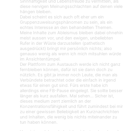
Sinnhaftigkeit und Lebensfreude zu vermitteln, als
diese nervigen Meinungsschlachten auf denen viele
hängen bleiben.
Dabei scheint es sich auch oft eher um ein
Gruppenzuweisungsphänomen zu sein, als ein
echtes Interesse an den behandelten Themen.
Meine Inhalte zum Ableismus bleiben dabei ohnehin
meist aussen vor, und den ewigen, unbeliebten
Rufer in der Wüste darzustellen (pathetisch
ausgedrückt) bringt mir persönlich nichts; also
genauso wenig als wenn ich mich mitsuhlen würde
im Ansichtentümpel.
Der Plattform zum Austausch werde ich nicht ganz
fernbleiben können, dafür ist sie dann doch zu
nützlich. Es gibt ja immer noch Leute, die man als
Verbündete betrachtet oder die einfach in irgend
etwas für einen gut sind. Fürs erste habe ich
allerdings eine FB-Pause eingelegt. Sie sollte besser
länger als kurz ausfallen. Mal sehen… Sicher ist,
dieses medium zerrt ziemlich an der
Konzentrationsfähigkeit und führt zumindest bei mir
zu einer gewissen Beliebigkeit an Kurznachrichten
und Inhalten, die wenig bis nichts miteinander zu
tun haben können.