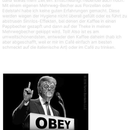
dafür etwas mehr Zeit ein. Entschleunigt nebenbei auch noch.
Mit einem eigenen Mehrweg-Becher aus Porzellan oder
Edelstahl habe ich keine guten Erfahrungen gemacht. Diese
werden wegen der Hygiene nicht überall gefüllt oder es führt zu
abstrusen Sinnlos-Effekten, bei denen der Kaffee in einen
Pappbecher gezapft und dann auf der Theke in meinen
Mehrwegbecher gekippt wird. Toll! Also ist es am
umweltschonendsten, entweder den Kaffee daheim (hab ich
aber abgeschafft, weil er mir im Café einfach am besten
schmeckt auf die italienische Art) oder im Café zu trinken.
9. News hinterfragen