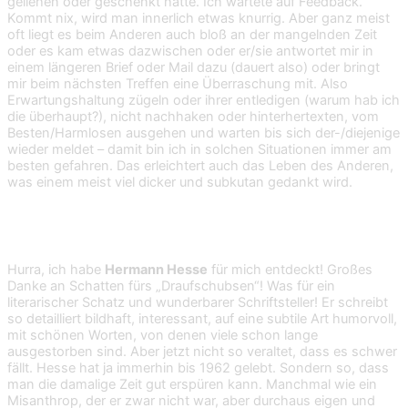
geliehen oder geschenkt hatte. Ich wartete auf Feedback.
Kommt nix, wird man innerlich etwas knurrig. Aber ganz meist
oft liegt es beim Anderen auch bloß an der mangelnden Zeit
oder es kam etwas dazwischen oder er/sie antwortet mir in
einem längeren Brief oder Mail dazu (dauert also) oder bringt
mir beim nächsten Treffen eine Überraschung mit. Also
Erwartungshaltung zügeln oder ihrer entledigen (warum hab ich
die überhaupt?), nicht nachhaken oder hinterhertexten, vom
Besten/Harmlosen ausgehen und warten bis sich der-/diejenige
wieder meldet – damit bin ich in solchen Situationen immer am
besten gefahren. Das erleichtert auch das Leben des Anderen,
was einem meist viel dicker und subkutan gedankt wird.
11. Mal einen Klassiker lesen
Hurra, ich habe
Hermann Hesse
für mich entdeckt! Großes
Danke an Schatten fürs „Draufschubsen“! Was für ein
literarischer Schatz und wunderbarer Schriftsteller! Er schreibt
so detailliert bildhaft, interessant, auf eine subtile Art humorvoll,
mit schönen Worten, von denen viele schon lange
ausgestorben sind. Aber jetzt nicht so veraltet, dass es schwer
fällt. Hesse hat ja immerhin bis 1962 gelebt. Sondern so, dass
man die damalige Zeit gut erspüren kann. Manchmal wie ein
Misanthrop, der er zwar nicht war, aber durchaus eigen und