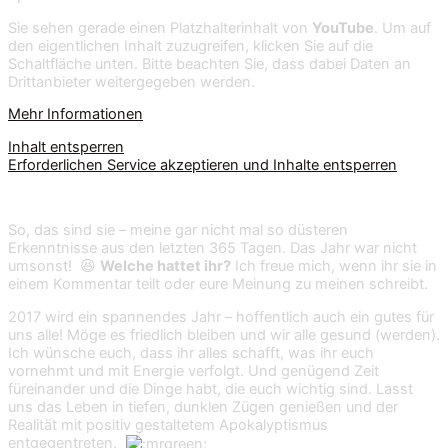
Sie sehen gerade einen Platzhalterinhalt von
YouTube
. Um auf
den eigentlichen Inhalt zuzugreifen, klicken Sie auf die
Schaltfläche unten. Bitte beachten Sie, dass dabei Daten an
Drittanbieter weitergegeben werden.
Mehr Informationen
Inhalt entsperren
Erforderlichen Service akzeptieren und Inhalte entsperren
So, das sind sie – meine gar nicht mal so düsteren
Erkenntnisse aus den letzten 365 Tagen. Das Jahr war nicht
umsonst! 😆
Welche hattet ihr?
Ich freue mich, wenn ihr sie in
einem Kommentar teilt oder eure Meinung zu meinen schreibt.
2017 wird ein spannendes Jahr – hoffentlich auch ein gutes für
uns alle! Möge es friedlich bleiben und wir alle gesund (werden).
Ich wünsche euch, dass ihr alles schafft, was ihr euch
vornehmt und mit Energie verfolgt. Und genügend Zeit
füreinander und die Dinge habt, die euch wichtig sind. Lasst
uns das Leben in tiefen, dunklen Zügen genießen und der
Realität mit positiv gestaltetem Apokalyptismus
entgegentreten.