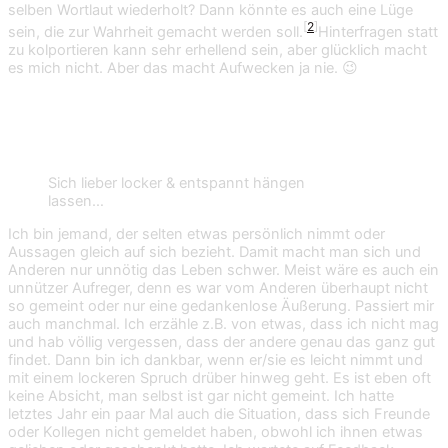
selben Wortlaut wiederholt? Dann könnte es auch eine Lüge
[
2
]
sein, die zur Wahrheit gemacht werden soll.
Hinterfragen statt
zu kolportieren kann sehr erhellend sein, aber glücklich macht
es mich nicht. Aber das macht Aufwecken ja nie. 😉
10. Nicht persönlich nehmen und abwarten
Sich lieber locker & entspannt hängen
lassen…
Ich bin jemand, der selten etwas persönlich nimmt oder
Aussagen gleich auf sich bezieht. Damit macht man sich und
Anderen nur unnötig das Leben schwer. Meist wäre es auch ein
unnützer Aufreger, denn es war vom Anderen überhaupt nicht
so gemeint oder nur eine gedankenlose Äußerung. Passiert mir
auch manchmal. Ich erzähle z.B. von etwas, dass ich nicht mag
und hab völlig vergessen, dass der andere genau das ganz gut
findet. Dann bin ich dankbar, wenn er/sie es leicht nimmt und
mit einem lockeren Spruch drüber hinweg geht. Es ist eben oft
keine Absicht, man selbst ist gar nicht gemeint. Ich hatte
letztes Jahr ein paar Mal auch die Situation, dass sich Freunde
oder Kollegen nicht gemeldet haben, obwohl ich ihnen etwas