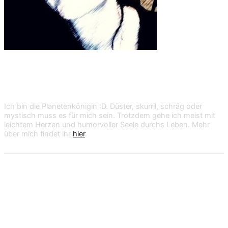
Shan Dark
Ich bin die Planetenkönigin :D. Düster, skurril, schräg oder
mystisch muss es für mich sein. Trotzdem gehe ich meist mit
leichtem Herzen und humorvoller Seele durchs Leben. Mehr
über mich findet ihr
hier
.
14 Kommentare zu „11 Erkenntnisse aus
365 Tagen“