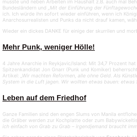
musste und neben Arbeiten im Haushalt z.B. auch mal Beh
Bundesländern und
„Mit der Einführung der Fünftagewoc
ich. Ich würde ihn sofort wieder einführen, wenn ich Kön
Anarchosurrealisten und Punks da nicht drauf kamen, währe
Wieder ein dickes DANKE für einige der skurrilen und mo
Mehr Punk, weniger Hölle!
4 Jahre Anarchie in Reykjavic/Island: Mit 34,7 Prozent hat
Spitzenkandidat Jon Gnarr (Punk und Komiker) beherrschte
Artikel:
„Wir machten Reformen, alle ohne Geld. Als Künstl
System in die Luft jagen. Wir wollten etwas bauen: etwas
Leben auf dem Friedhof
Ganze Familien sind den engen Slums von Manila entflohe
d
ie Gräber werden zur Kochplatte oder zum Babywickeltis
ich einfach von Grab zu Grab – irgendjemand braucht imm