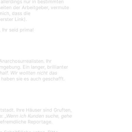
allerdings nur in bestimmten
eiten der Arbeitgeber, vermute
mich, dass die
rster Link).
Ihr seid prima!
Anarchosurrealisten. Ihr
ebung. Ein langer, brillianter
alf. Wir wollten nicht das
 haben sie es auch geschafft.
stadt. Ihre Häuser sind Gruften,
re:
„Wenn ich Kunden suche, gehe
befremdliche Reportage.