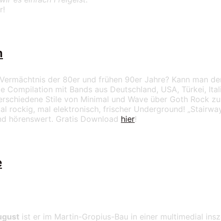
r!
n
 Vermächtnis der 80er und frühen 90er Jahre? Kann man den
le Compilation mit Bands aus Deutschland, USA, Türkei, Ital
 verschiedene Stile von Minimal und Wave über Goth Rock z
l rockig, mal elektronisch, frischer Underground! „Stairway
nd hörenswert. Gratis Download
hier
!
e
ugust
ist er im Martin-Gropius-Bau in einer multimedial ins