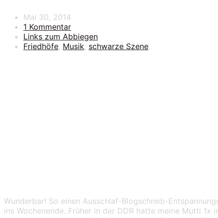
Mai 30, 2014
1 Kommentar
Links zum Abbiegen
Friedhöfe
,
Musik
,
schwarze Szene
The party’s not ove
Links zum Abbiegen – Mai 20
Wunderbar! So einen Ausschlaf-Blogschreib-Entspannung
ins Wochenende. Früher in der DDR hatte meine Mutti 1x