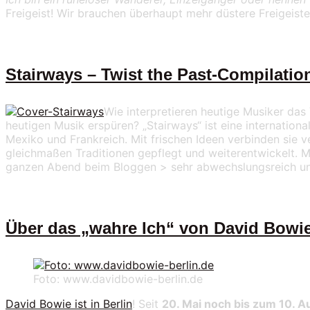
Freigeist! Wir brauchen überhaupt mehr düstere Freigeiste
Stairways – Twist the Past-Compilatio
Wie interpretieren heutige Musiker das
heutigen Musik erspüren? „Stairways“ ist eine internationa
Mexiko und Frankreich. Mit frischen Ideen verbinden sie
gleichmaßen Traditionen gepflegt und weiterentwickelt. Ma
ganzen Abend beim Bloggen > sehr abwechslungsreich u
Über das „wahre Ich“ von David Bowi
Foto: www.davidbowie-berlin.de
David Bowie ist in Berlin
! Seit
20. Mai noch bis zum 10. A