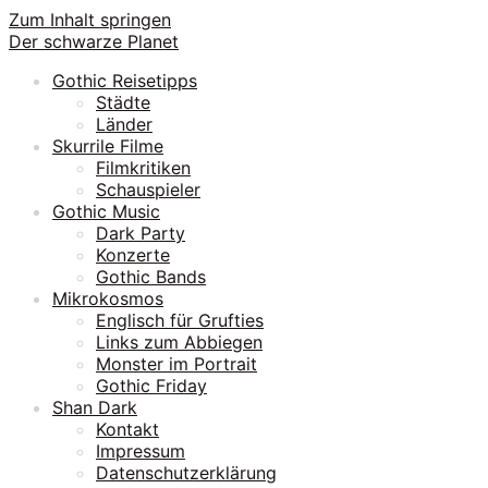
Zum Inhalt springen
Der schwarze Planet
Gothic Reisetipps
Städte
Länder
Skurrile Filme
Filmkritiken
Schauspieler
Gothic Music
Dark Party
Konzerte
Gothic Bands
Mikrokosmos
Englisch für Grufties
Links zum Abbiegen
Monster im Portrait
Gothic Friday
Shan Dark
Kontakt
Impressum
Datenschutzerklärung