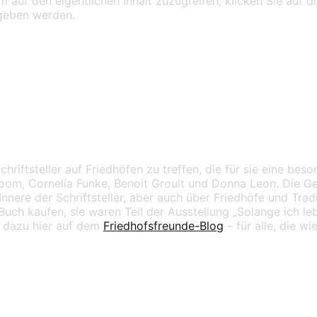
m auf den eigentlichen Inhalt zuzugreifen, klicken Sie auf di
egeben werden.
chriftsteller auf Friedhöfen zu treffen, die für sie eine be
boom, Cornelia Funke, Benoit Groult und Donna Leon. Die 
Innere der Schriftsteller, aber auch über Friedhöfe und Tra
uch kaufen, sie waren Teil der Ausstellung „Solange ich leb
r dazu hier auf dem
Friedhofsfreunde-Blog
– für alle, die wi