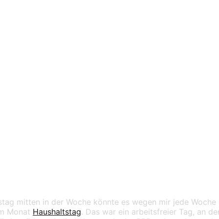
r!
14
stag mitten in der Woche könnte es wegen mir jede Woche
 im Monat
Haushaltstag
. Das war ein arbeitsfreier Tag, an 