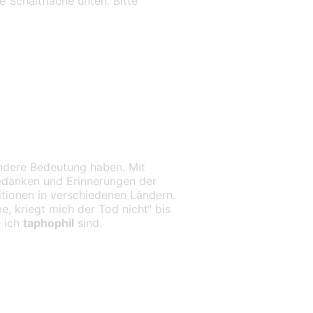
e Schaltfläche unten. Bitte
sondere Bedeutung haben. Mit
Gedanken und Erinnerungen der
ditionen in verschiedenen Ländern.
e, kriegt mich der Tod nicht“ bis
e ich
taphophil
sind.