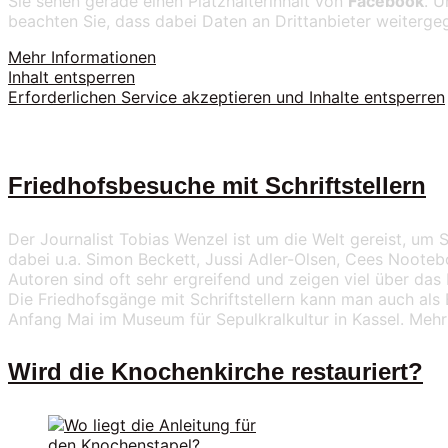
Sie sehen gerade einen Platzhalterinhalt von
Facebook
. U
beachten Sie, dass dabei Daten an Drittanbieter weiterg
Mehr Informationen
Inhalt entsperren
Erforderlichen Service akzeptieren und Inhalte entsperren
Friedhofsbesuche mit Schriftstellern
Der Journalist Tobias Wenzel ist um die Welt gereist, um S
dabei u.a. Simon Beckett, Jussi Adler-Olsen, Cees Noote
Autoren sind oft sehr ergreifend und zeigen viel über das 
Die Friedhofsgänge mit Schriftstellern kann man auch als B
Anfang Mai im Museum für Sepulkralkultur in Kassel. Meh
Wird die Knochenkirche restauriert?