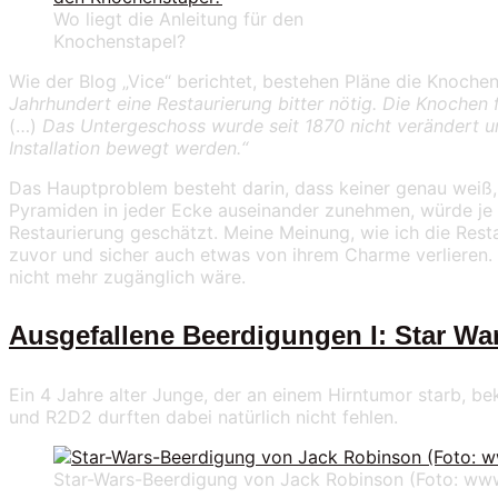
Wo liegt die Anleitung für den
Knochenstapel?
Wie der Blog „Vice“ berichtet, bestehen Pläne die Knochen
Jahrhundert eine Restaurierung bitter nötig. Die Knochen 
(…)
Das Untergeschoss wurde seit 1870 nicht verändert u
Installation bewegt werden.“
Das Hauptproblem besteht darin, dass keiner genau weiß,
Pyramiden in jeder Ecke auseinander zunehmen, würde je 
Restaurierung geschätzt. Meine Meinung, wie ich die Restau
zuvor und sicher auch etwas von ihrem Charme verlieren.
nicht mehr zugänglich wäre.
Ausgefallene Beerdigungen I: Star Wa
Ein 4 Jahre alter Junge, der an einem Hirntumor starb, b
und R2D2 durften dabei natürlich nicht fehlen.
Star-Wars-Beerdigung von Jack Robinson (Foto: www