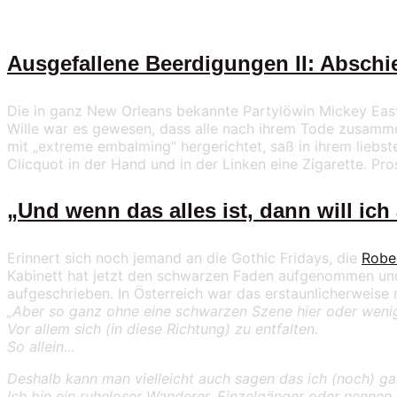
Ausgefallene Beerdigungen II: Abschi
Die in ganz New Orleans bekannte Partylöwin Mickey Easter
Wille war es gewesen, dass alle nach ihrem Tode zusamme
mit „extreme embalming“ hergerichtet, saß in ihrem liebste
Clicquot in der Hand und in der Linken eine Zigarette. 
„Und wenn das alles ist, dann will ic
Erinnert sich noch jemand an die Gothic Fridays, die
Robe
Kabinett hat jetzt den schwarzen Faden aufgenommen und
aufgeschrieben. In Österreich war das erstaunlicherweise 
„Aber so ganz ohne eine schwarzen Szene hier oder wenig
Vor allem sich (in diese Richtung) zu entfalten.
So allein…
Deshalb kann man vielleicht auch sagen das ich (noch) g
Ich bin ein ruheloser Wanderer, Einzelgänger oder nennen w