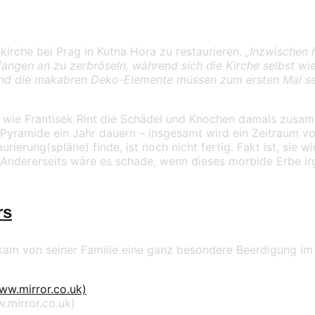
kirche bei Prag in Kutna Hora zu restaurieren.
„Inzwischen 
fangen an zu zerbröseln, während sich die Kirche selbst wie
nd die makabren Deko-Elemente müssen zum ersten Mal seit
 wie Frantisek Rint die Schädel und Knochen damals zusamm
Pyramide ein Jahr dauern – insgesamt wird ein Zeitraum vo
rierung(spläne) finde, ist noch nicht fertig. Fakt ist, sie 
 Andererseits wäre es schade, wenn dieses morbide Erbe i
rs
ekam von seiner Familie eine ganz besondere Beerdigung im 
.mirror.co.uk)