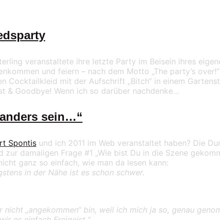
edsparty
ling veranstaltete ihre letzte Party im Beisein ihres eige
nkommen und feiern – nach dem Motto „The party’s over!“ 
n Cocktailkleid mit der Aufschrift „Bitch“ in einem Gartenst
Prost & Goodbye! Wenn ich so darüber nachdenke…
h anders sein…“
rt Spontis
und ich 2011 im Web veranstaltet haben? Die Dun
 zur damaligen Frage #1 „Wie bist Du in die Szene gekom
nicht ganz so einfach, wie man da lesen kann:
stens in der Nähe ist es schon schwer.
ar nicht „angekommen“ bin, weil ich mich ja so, genau gen
ir es einfach Freigeist.“