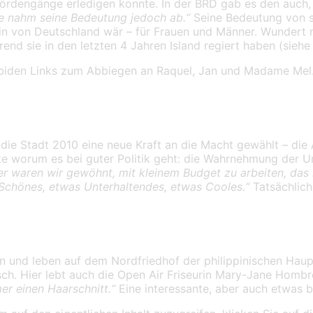
ördengänge erledigen konnte. In der BRD gab es den auch, 
he nahm seine Bedeutung jedoch ab.“
Seine Bedeutung von s
igin von Deutschland wär – für Frauen und Männer. Wundert 
nd sie in den letzten 4 Jahren Island regiert haben (siehe e
rbiden Links zum Abbiegen an Raquel, Jan und Madame Mel. 
 die Stadt 2010 eine neue Kraft an die Macht gewählt – die 
 worum es bei guter Politik geht: die Wahrnehmung der Umg
er waren wir gewöhnt, mit kleinem Budget zu arbeiten, das h
 Schönes, etwas Unterhaltendes, etwas Cooles.“
Tatsächlich
n und leben a
uf dem Nordfriedhof der philippinischen Haupt
ch. Hier lebt auch die Open Air Friseurin Mary-Jane Homb
er einen Haarschnitt.“
Eine interessante, aber auch etwas 