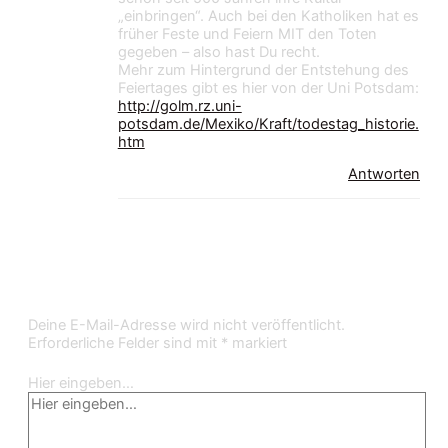
„einbringen“. Auch bei den Katholiken hat es
früher Feste und Feiern MIT den Toten
gegeben – also hast Du recht.
Mehr zum Hintergrund der Entstehung des
Feiertages gibt es hier von der Uni Potsdam:
http://golm.rz.uni-
potsdam.de/Mexiko/Kraft/todestag_historie.
htm
Antworten
Kommentar verfassen
Deine E-Mail-Adresse wird nicht veröffentlicht.
Erforderliche Felder sind mit
*
markiert
Hier eingeben…