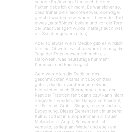
schöne Ergänzung. Und auch bei den
Fakten gebe ich dir recht. Es war sicher so,
dass früher die Friedhöfe etwas lebendiger
genutzt wurden bzw. waren – bevor der Tod
etwas „anstößiges“ bekam und vor die Tore
der Stadt verlagert wurde (hatte ja auch was
mit Seuchengefahr zu tun).
Aber so etwas wie in Mexiko gab es wirklich
hier nie. Obwohl es schön wäre. Ich mag die
Tage der Toten wesentlich mehr als
Halloween, was heutzutage nur mehr
Kommerz und Fasching ist.
Gern würde ich die Tradition des
geschmückten Altares mit Lockmitteln
gefüllt, die dem verstorbenen etwas
bedeuteten, auch übernehmen. Aber der
Rest der Tradition fehlt dann bzw kann nicht
hergestellt werden: der Gang zum Friedhof,
die Feier am Grab… Singen, tanzen, lachen,
Begegnung. Dieses Element fehlt in unserer
Kultur. Tod ist in Europa immer nur Trauer,
Melancholie, Angst, Schwermut. Ich
vermute, es liegt am Wetter und eben am