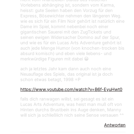
Vorlebens abhänging ist, sondern vom Karma,
heisst: gute Seelen haben den Vorzug für den
Express, Bösewichter nehmen den längeren Weg.
wie es sich für ein Film Noir gehört ist natürlich eine
Dame im Spiel, kommt nebenbei noch einer
gigantischen Sauerei mit den ZugTickets und
seinen ewigen Widersacher Domino auf der Spur,
und wie es für ein Lucas Arts Adventure gehört ist
auch jede Menge Humor (von knochen-trocken bis
absurd komisch) und eben viele liebens- und
merkwürdige Figuren mit dabei 😀
ach ja letztes Jahr kam dann auch noch eine
Neuauflage des Spiels, das original ist ja doch
schon etwas betagt, 1998 =P
https://www.youtube.com/watch?v=B6f-EyuHwt0
falls dich ranwagen willst, sei gesagt es ist ein
Lucas Arts Adventure, was heist man muß oft von
Hinten durchs Brustbein ins Auge denken, Manny
will sich ja schließlich nich seine Sense versauen ^^
Antworten