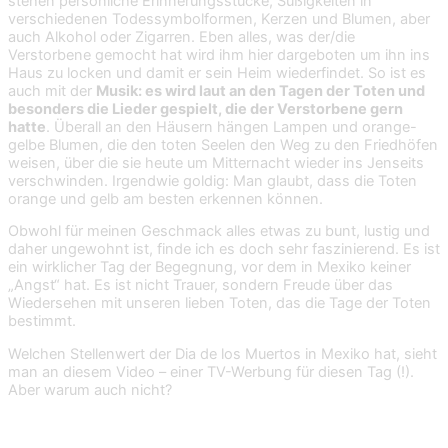
stehen persönliche Erinnerungsstücke, Süßigkeiten in
verschiedenen Todessymbolformen, Kerzen und Blumen, aber
auch Alkohol oder Zigarren. Eben alles, was der/die
Verstorbene gemocht hat wird ihm hier dargeboten um ihn ins
Haus zu locken und damit er sein Heim wiederfindet. So ist es
auch mit der
Musik: es wird laut an den Tagen der Toten und
besonders die Lieder gespielt, die der Verstorbene gern
hatte
. Überall an den Häusern hängen Lampen und orange-
gelbe Blumen, die den toten Seelen den Weg zu den Friedhöfen
weisen, über die sie heute um Mitternacht wieder ins Jenseits
verschwinden. Irgendwie goldig: Man glaubt, dass die Toten
orange und gelb am besten erkennen können.
Obwohl für meinen Geschmack alles etwas zu bunt, lustig und
daher ungewohnt ist, finde ich es doch sehr faszinierend. Es ist
ein wirklicher Tag der Begegnung, vor dem in Mexiko keiner
„Angst“ hat. Es ist nicht Trauer, sondern Freude über das
Wiedersehen mit unseren lieben Toten, das die Tage der Toten
bestimmt.
Welchen Stellenwert der Dia de los Muertos in Mexiko hat, sieht
man an diesem Video – einer TV-Werbung für diesen Tag (!).
Aber warum auch nicht?