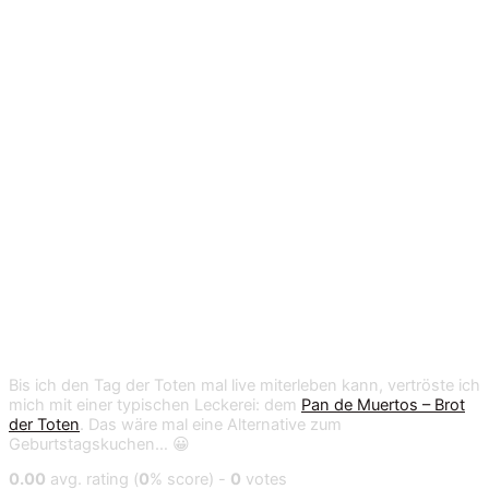
Bis ich den Tag der Toten mal live miterleben kann, vertröste ich
mich mit einer typischen Leckerei: dem
Pan de Muertos – Brot
der Toten
. Das wäre mal eine Alternative zum
Geburtstagskuchen… 😀
0.00
avg. rating (
0
% score) -
0
votes