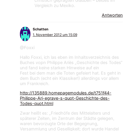
christlich geprägten Glauben – beides im
Vergleich zu Mexiko.
Antworten
Schatten
1. November 2012 um 15:09
@Foxxi
Hallo Foxxi, ich las eben im Inhaltsverzeichnis des
Buches vopn Philippe Ariès „Geschichte des Todes“
und fand keine starken Hinweise auf ein
Fest bei dem man die Toten gefeiert hat. Es geht in
dem Buch (echt ein Klassiker!) allerdings vor allem
um Frankreich.
http://135889.homepagemodules.de/t751f44-
Philippe-Ari-egrave-s-quot-Geschichte-des-
Todes-quot.html
Zwar heißt es: „Friedhöfe des Mittelalters und
späterer Zeiten, im Zentrum der Städte gelegen,
waren bevorzugte Orte der Begegnung,
Versammlung und Geselligkeit; dort wurde Handel