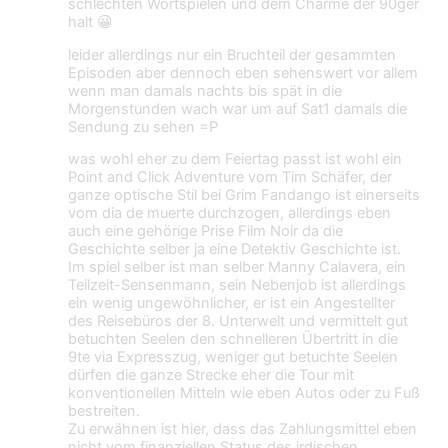
schlechten Wortspielen und dem Charme der 90ger
halt 😀
leider allerdings nur ein Bruchteil der gesammten
Episoden aber dennoch eben sehenswert vor allem
wenn man damals nachts bis spät in die
Morgenstunden wach war um auf Sat1 damals die
Sendung zu sehen =P
was wohl eher zu dem Feiertag passt ist wohl ein
Point and Click Adventure vom Tim Schäfer, der
ganze optische Stil bei Grim Fandango ist einerseits
vom dia de muerte durchzogen, allerdings eben
auch eine gehörige Prise Film Noir da die
Geschichte selber ja eine Detektiv Geschichte ist.
Im spiel selber ist man selber Manny Calavera, ein
Teilzeit-Sensenmann, sein Nebenjob ist allerdings
ein wenig ungewöhnlicher, er ist ein Angestellter
des Reisebüros der 8. Unterwelt und vermittelt gut
betuchten Seelen den schnelleren Übertritt in die
9te via Expresszug, weniger gut betuchte Seelen
dürfen die ganze Strecke eher die Tour mit
konventionellen Mitteln wie eben Autos oder zu Fuß
bestreiten.
Zu erwähnen ist hier, dass das Zahlungsmittel eben
nicht vom finanziellen Status des irdischen