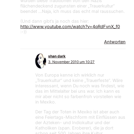
wurden diese Traditionen von den Nazis
flächendeckend zugunsten einer „Trauerkultur“
beendet …Naja, ich muss das echt mal raussuchen.
(Und dann gibt’s ja noch das hier:
http://www.youtube.com/watch?v=4qRdFvnX_f0
:-))
Antworten
shan dark
3. November 2010 um 10:27
Von Europa kenne ich wirklich nur
„Trauerkultur“ und keine „Trauerfeste“. Wäre
interessant, wenn Du noch was findest, wie
das im Mittelalter bei uns war. Ich kann es
mir aber nicht so farbenfroh vorstellen wie
in Mexiko.
Der Tag der Toten in Mexiko ist aber auch
eine Feiertags-Mischform mit Einflüssen aus
der Azteken- und Indiokultur und der
Katholiken (span. Eroberer), die ja dort
schon seit 500 Jahren ihre Kultur