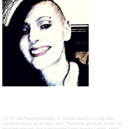
Shan Dark
Ich bin die Planetenkönigin :D. Düster, skurril, schräg oder
mystisch muss es für mich sein. Trotzdem gehe ich meist mit
leichtem Herzen und humorvoller Seele durchs Leben. Mehr