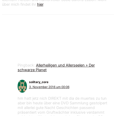
über mich findet ihr
hier
.
11 Kommentare zu „Der Tag der Toten –
Día de los Muertos“
Pingback:
Allerheiligen und Allerseelen » Der
schwarze Planet
solitary_core
3. November 2016 um 00:06
hm hatt jetz nich DIREKT mit dia de muertes zu tun
aber bin heute über eine DVD Sammlung gestolpert
mit allerlei gute Nacht Geschichten passend
präsentiert vom Gruftwächter inklusive verdammt