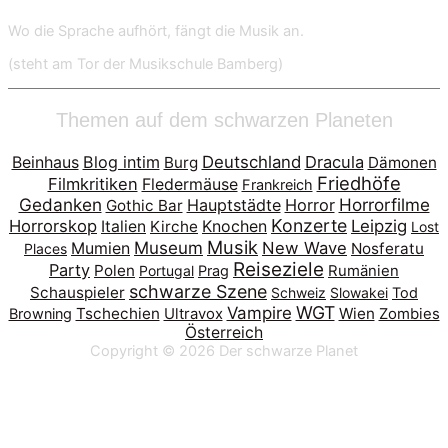
Wo die Sprache aufhört, fängt die Musik an.
(steht am Tor der Musikschule Bamberg)
Themen auf dem schwarzen Planeten
Blog intim
Deutschland
Dracula
Beinhaus
Burg
Dämonen
Friedhöfe
Filmkritiken
Fledermäuse
Frankreich
Gedanken
Horrorfilme
Hauptstädte
Horror
Gothic Bar
Konzerte
Horrorskop
Leipzig
Italien
Kirche
Knochen
Lost
Musik
Museum
New Wave
Mumien
Nosferatu
Places
Reiseziele
Party
Polen
Portugal
Prag
Rumänien
schwarze Szene
Schauspieler
Schweiz
Slowakei
Tod
WGT
Vampire
Tschechien
Wien
Browning
Ultravox
Zombies
Österreich
Copyright © 2026
Der schwarze Planet