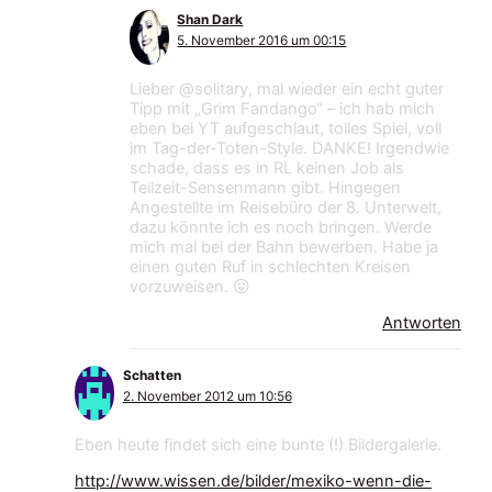
Shan Dark
5. November 2016 um 00:15
Lieber @solitary, mal wieder ein echt guter
Tipp mit „Grim Fandango“ – ich hab mich
eben bei YT aufgeschlaut, tolles Spiel, voll
im Tag-der-Toten-Style. DANKE! Irgendwie
schade, dass es in RL keinen Job als
Teilzeit-Sensenmann gibt. Hingegen
Angestellte im Reisebüro der 8. Unterwelt,
dazu könnte ich es noch bringen. Werde
mich mal bei der Bahn bewerben. Habe ja
einen guten Ruf in schlechten Kreisen
vorzuweisen. 😛
Antworten
Schatten
2. November 2012 um 10:56
Eben heute findet sich eine bunte (!) Bildergalerie.
http://www.wissen.de/bilder/mexiko-wenn-die-