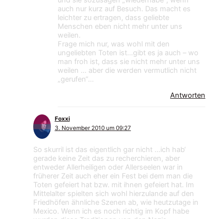
und sie sozusagen „wiederhabe“, wenn
auch nur kurz auf Besuch. Das macht es
leichter zu ertragen, dass geliebte
Menschen eben nicht mehr unter uns
weilen.
Frage mich nur, was wohl mit den
ungeliebten Toten ist…gibt es ja auch – wo
man froh ist, dass sie nicht mehr unter uns
weilen … aber die werden vermutlich nicht
„gerufen“…
Antworten
Foxxi
3. November 2010 um 09:27
So skurril ist das eigentlich gar nicht …ich hab‘
gerade keine Zeit das zu recherchieren, aber
entweder Allerheiligen oder Allerseelen war in
früherer Zeit auch eher ein Fest bei dem man die
Toten gefeiert hat bzw. mit ihnen gefeiert hat. Im
Mittelalter spielten sich wohl hierzulande auf den
Friedhöfen ähnliche Szenen ab, wie heutzutage in
Mexico. Wenn ich es noch richtig im Kopf habe