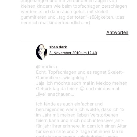
aufgehangen und mit verbundenen augen von
kleinen kindern wie beim topfschlagen zerschlagen
werden…sind dann auch gefüllt mit skelett
gummitieren und „tag der toten“-süßigkeiten…das
nenn ich mal kinderfreundlich…=)
Antworten
shan dark
3. November 2010 um 12:49
@morticia
Echt, Topfschlagen und es regnet Skelett-
Gummitiere…wie goldig!!
Jaja, ich möchte auch mal in Mexico meinen
Geburtstag da feiern 😉 und mir das mal
„live“ anschauen…
Ich fände es auch einfacher und
beruhigender, wenn ich wüßte, dass ich 1x
im Jahr mit meinen lieben Verstorbenen
feiern kann und mich noch intensiver jahr-
für-jahr ihrer erinnere, in dem ich einen Altar
für sie errichte und 2 Tage mit ihnen tanze