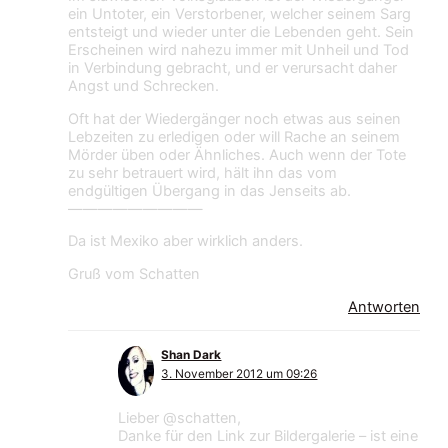
ein Untoter, ein Verstorbener, welcher seinem Sarg
entsteigt und wieder unter die Lebenden geht. Sein
Erscheinen wird nahezu immer mit Unheil und Tod
in Verbindung gebracht, und er verursacht daher
Angst und Schrecken.
Oft hat der Wiedergänger noch etwas aus seinen
Lebzeiten zu erledigen oder will Rache an seinem
Mörder üben oder Ähnliches. Auch wenn der Tote
zu sehr betrauert wird, hält ihn das vom
endgültigen Übergang in das Jenseits ab.
—————————
Da ist Mexiko aber wirklich anders.
Gruß vom Schatten
Antworten
Shan Dark
3. November 2012 um 09:26
Lieber @schatten,
Danke für den Link zur Bildergalerie – ist eine