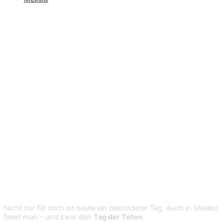
Der Tag der Toten –
Día de los Muertos
Begegnung mit dem Jenseits
Nicht nur für mich ist heute ein besonderer Tag. Auch in Mexiko
feiert man – und zwar den
Tag der Toten
.