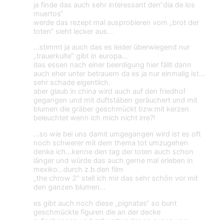
ja finde das auch sehr interessant den“dia de los
muertos“
werde das rezept mal ausprobieren vom „brot der
toten“ sieht lecker aus…
…stimmt ja auch das es leider überwiegend nur
„trauerkulte“ gibt in europa…
das essen nach einer beerdigung hier fällt dann
auch eher unter betrauern da es ja nur einmalig ist…
sehr schade eigentlich.
aber glaub in china wird auch auf den friedhof
gegangen und mit duftstäben geräuchert und mit
blumen die gräber geschmückt bzw.mit kerzen
beleuchtet wenn ich mich nicht irre?!
…so wie bei uns damit umgegangen wird ist es oft
noch schwerer mit dem thema tot umzugehen
denke ich…kenne den tag der toten auch schon
länger und würde das auch gerne mal erleben in
mexiko…durch z.b.den film
„the chrow 2“ stell ich mir das sehr schön vor mit
den ganzen blumen…
es gibt auch noch diese „pignatas“ so bunt
geschmückte figuren die an der decke