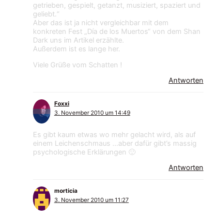
getrieben, gespielt, getanzt, musiziert, spaziert und
geliebt.“
Aber das ist ja nicht vergleichbar mit dem
konkreten Fest „Día de los Muertos“ von dem Shan
Dark uns im Artikel erzählte.
Außerdem ist es lange her.
Viele Grüße vom Schatten !
Antworten
Foxxi
3. November 2010 um 14:49
Es gibt kaum etwas wo mehr gelacht wird, als auf
einem Leichenschmaus …aber dafür gibt’s massig
psychologische Erklärungen 🙂
Antworten
morticia
3. November 2010 um 11:27