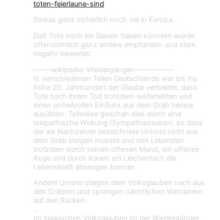
toten-feierlaune-sind
Sowas gabs sicherlich noch nie in Europa.
Daß Tote noch ein Dasein haben könnten wurde
offensichtlich ganz anders empfunden und stark
negativ bewertet:
——–wikipedia: Wiedergänger—————–
In verschiedenen Teilen Deutschlands war bis ins
frühe 20. Jahrhundert der Glaube verbreitet, dass
Tote nach ihrem Tod trotzdem weiterlebten und
einen unheilvollen Einfluss aus dem Grab heraus
ausübten. Teilweise geschah dies durch eine
telepathische Wirkung (Sympathiezauber), so dass
der als Nachzehrer bezeichnete Unhold nicht aus
dem Grab steigen musste und den Lebenden
trotzdem durch seinen offenen Mund, ein offenes
Auge und durch Kauen am Leichentuch die
Lebenskraft absaugen konnte.
Andere Untote stiegen dem Volksglauben nach aus
den Gräbern und sprangen nächtlichen Wanderern
auf den Rücken.
…
Im slawischen Volksglauben ist der Wiedergänger