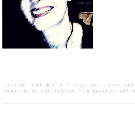
Shan Dark
Ich bin die Planetenkönigin :D. Düster, skurril, schräg o
humorvoller Seele durchs Leben. Mehr über mich findet i
11 Kommentare zu „Faszination Urbex – 