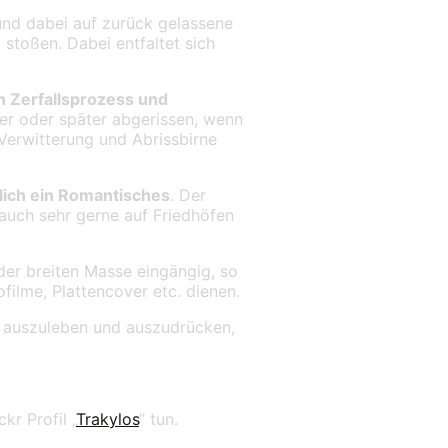
und dabei auf zurück gelassene
 stoßen. Dabei entfaltet sich
n Zerfallsprozess und
her oder später abgerissen, wenn
 Verwitterung und Abrissbirne
lich ein Romantisches
. Der
 auch sehr gerne auf Friedhöfen
der breiten Masse eingängig, so
filme, Plattencover etc. dienen.
le auszuleben und auszudrücken,
kr Profil „
Trakylos
“ tun.