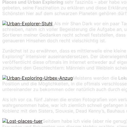
Places und Urban Exploring
sehr faszinös – aber habe v
gebeten, seine Faszination zu erklären und diese Erklär
Schönsten hier auf dem schwarzen Planeten gehören dürft
„Als mir Shan Dark vor ein paar Ta
schreiben, nahm ich voller Begeisterung die Aufgabe an,
Sortieren meiner Gedanken recht schnell feststellen, dass
genaueren Hinsehen doch recht vielschichtig ist.
Zunächst ist zu erwähnen, dass es mittlerweile eine klein
Exploring“ intensiver auseinandersetzen. Der überwiegend
veröffentlicht diese oftmals im Internet entweder auf eig
zwischen den Geschlechtern: Männlein und Weiblein schei
Meistens werden die
Loka
Position und die Möglichkeiten, in die oftmals verschlos
untereinander zu bekommen oder natürlich auch durch ei
Als ich vor ca. fünf Jahren die ersten Fotografien von v
wahrgenommen habe, war ich ziemlich schnell gefangen in 
Koblenz mit den Sisters, Siouxsie, Dead Kenny’s, Bauhaus
Seitdem habe ich viele (aber nie genu
Freunden und Bekannten von diesem Hobby erzähle, rümpfe