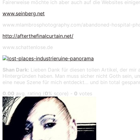
Fairerweise möchte ich aber auch auf die Websites einiger
www.seinberg.net
www.mlambrosphotography.com/abandoned-hospital-ph
http://afterthefinalcurtain.net/
www.schattenlose.de
Shan Dark:
Lieben Dank für diesen tollen Artikel, der mi
Hintergründen haben. Man muss sicher nicht Goth sein, um
eine neue Szene für mich entdeckt… und bin total gespannt
0.00
avg. rating (
0
% score) -
0
votes