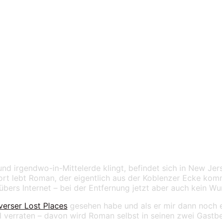
– Lost Places und ih
nd irgendwo-in-Mittelerde klingt, befindet sich in New Jer
rt lebt Roman, der eigentlich aus der Koblenzer Ecke komm
ers Internet – bei der Entfernung jetzt aber auch kein Wun
verser Lost Places
gesehen habe und als er mir dann noch er
el verraten – davon wird Roman selbst in seinen zwei Gastbe