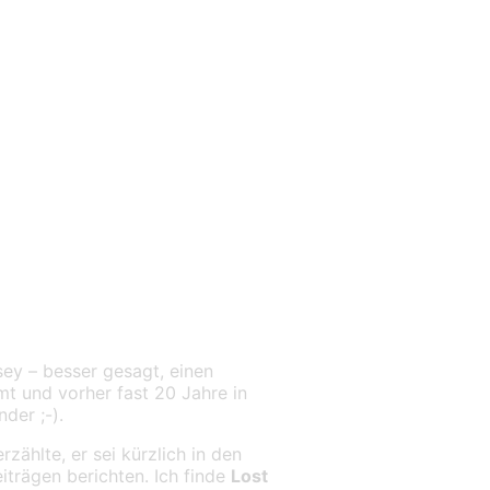
r Reiz
sey – besser gesagt, einen
t und vorher fast 20 Jahre in
der ;-).
zählte, er sei kürzlich in den
iträgen berichten. Ich finde
Lost