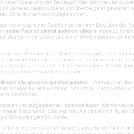
on dieser Szene und den Beweggründen dahinter viel zu we
ung ist genauso beeindruckend und überzeugend geworden wi
en (bitte Bildrechte/copyright achten).
gen vorschlug, einen Gastbeitrag für ihren Blog über die Fa
 um
meine Passion einmal anderen näher bringen
zu können
 ich das gar nicht so in drei bis vier Worten ausdrücken ka
e aber feine Gemeinschaft Gleichgesinnter gibt, die sich mi
e Teil dieser Entdecker dokumentiert die besuchten Örtlich
enen websites, blogs oder in foto-communities. Es gibt dab
nen gleichermaßen vertreten zu sein.
litäten wie geheime Schätze gehütet
. Informationen übe
senen Anlagen hereinzukommen, sind oft nur nach Aufbau ei
gene Recherchen.
erlassenen und aufgegebenen Industrieanlagen, Krankenhäuse
meiner Faszination. Das war fast wie damals mit 16, als ic
 und Konsorten geimpft wurde.
g) solcher modernen Ruinen besucht, ausgekundschaftet und
n viele, die damit noch nie zu tun hatten, erstmal die Na