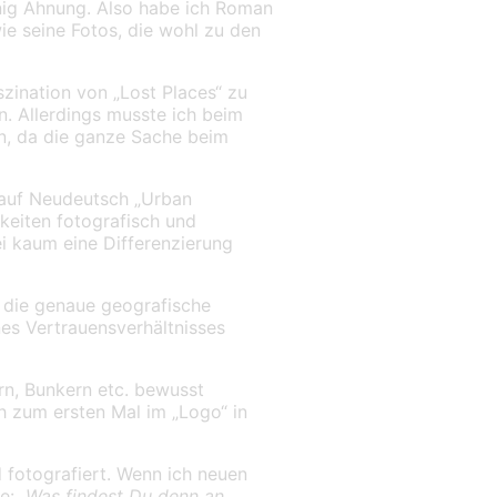
nig Ahnung. Also habe ich Roman
e seine Fotos, die wohl zu den
szination von „Lost Places“ zu
. Allerdings musste ich beim
nn, da die ganze Sache beim
t auf Neudeutsch „Urban
keiten fotografisch und
ei kaum eine Differenzierung
r die genaue geografische
nes Vertrauensverhältnisses
rn, Bunkern etc. bewusst
h zum ersten Mal im „Logo“ in
 fotografiert. Wenn ich neuen
se:
„Was findest Du denn an