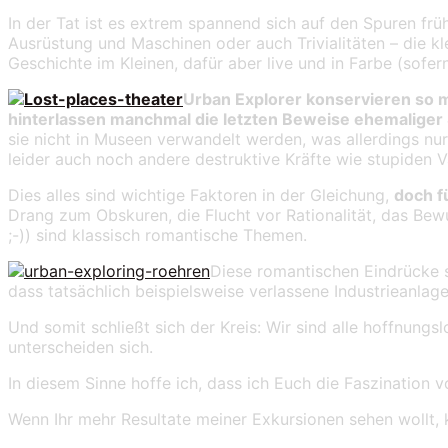
In der Tat ist es extrem spannend sich auf den Spuren fr
Ausrüstung und Maschinen oder auch Trivialitäten – die kl
Geschichte im Kleinen, dafür aber live und in Farbe (sofer
Urban Explorer konservieren so m
hinterlassen manchmal die letzten Beweise ehemaliger 
sie nicht in Museen verwandelt werden, was allerdings nur 
leider auch noch andere destruktive Kräfte wie stupiden 
Dies alles sind wichtige Faktoren in der Gleichung,
doch f
Drang zum Obskuren, die Flucht vor Rationalität, das Bew
;-)) sind klassisch romantische Themen.
Diese romantischen Eindrücke s
dass tatsächlich beispielsweise verlassene Industrieanlag
Und somit schließt sich der Kreis: Wir sind alle hoffnun
unterscheiden sich.
In diesem Sinne hoffe ich, dass ich Euch die Faszination 
Wenn Ihr mehr Resultate meiner Exkursionen sehen wollt, 