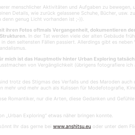
üherer menschlicher Aktivitäten und Aufgaben zu bewegen, 
einen Details, wie zurück gelassene Schuhe, Bücher, usw. zu
n denn genug Licht vorhanden ist ;-)).
it ihren Fotos oftmals Vergangenheit, dokumentieren de
Strukturen.
In der Tat werden viele der alten Gebäude frü
in den seltensten Fällen passiert. Allerdings gibt es neben
Vandalismus.
ür mich ist das Hauptmotiv hinter Urban Exploring
tatsäch
usstmachen von Vergänglichkeit (übrigens fotografiere ich
ind trotz des Stigmas des Verfalls und des Maroden auch 
en mehr und mehr auch als Kulissen für Modefotografie, Kino
gslose Romantiker, nur die Arten, diese Gedanken und Gefüh
von „Urban Exploring“ etwas näher bringen konnte.
könnt Ihr das gerne bei
www.anshitsu.eu
oder unter dem Flic