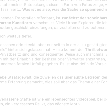
sultate meiner Entdeckungsreisen in Form von Fotos zeige,
 fasziniert…
Was ist es also, was die Sache so spannend 
henden Fotografien offenbart, ist
zunächst der scheinbar
zarren Kunstform
verschmilzt. Viele Urban Explorer, die ic
ipoden geschickt einzufangen, darzustellen und zu betonen.
ch weitaus tiefer.
Menschen drin steckt, aber nur selten in der allzu gesättigt
fe“ hinter sich gelassen hat. Hinzu kommt der
Thrill, etw
in Privatbesitz sind und konsequenter Weise auch manchmal v
mit der Erlaubnis der Besitzer oder Verwalter anzutreten, d
 anderen fatalen Unfall gegeben. Es ist also definitiv Vors
liebe Staatsgewalt, die zuweilen das unerlaubte Betreten d
me Erfahrung gemacht, dies soll aber das Thema einer Fort
erlassene Stätte ist wie ein lebensechtes Videospiel, be
, ein vergessenes Relikt, das nächste Motiv.