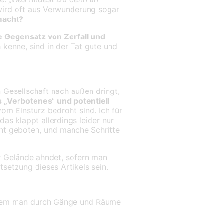
 wird oft aus Verwunderung sogar
macht?
e Gegensatz von Zerfall und
h kenne, sind in der Tat gute und
en Gesellschaft nach außen dringt,
as „Verbotenes“ und potentiell
om Einsturz bedroht sind. Ich für
as klappt allerdings leider nur
icht geboten, und manche Schritte
er Gelände ahndet, sofern man
setzung dieses Artikels sein.
i dem man durch Gänge und Räume