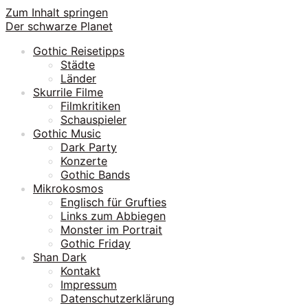
Zum Inhalt springen
Der schwarze Planet
Gothic Reisetipps
Städte
Länder
Skurrile Filme
Filmkritiken
Schauspieler
Gothic Music
Dark Party
Konzerte
Gothic Bands
Mikrokosmos
Englisch für Grufties
Links zum Abbiegen
Monster im Portrait
Gothic Friday
Shan Dark
Kontakt
Impressum
Datenschutzerklärung