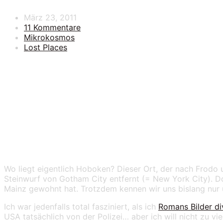
März 23, 2011
11 Kommentare
Mikrokosmos
Lost Places
Faszination Urbex 
Wo liegt eigentlich Hoboken? Dieser Ort, der nach Frodo u
Steinwurf von Gotham City entfernt (= New York City). Do
Mainz gewohnt hat. Trotzdem kennen wir uns bislang nur üb
Ich war jedenfalls total fasziniert, als ich
Romans Bilder di
USA tatsächlich von der Polizei… aber ich will nicht zu vi