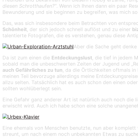
diesen Schrotthaufen?“
. Wenn ich Ihnen dann ein paar Re
Bewunderung und sie beginnen zu begreifen, was mich so
Das, was sich insbesondere beim Betrachten von entsprec
Schönheit
, der sich jedoch schnell auflöst und zu einer
bi
talentierte Fotografen, die es verstehen, genau diese Ant
Aber die Sache geht denke i
Da ist zum einen die
Entdeckungslust
, die tief in jedem 
sobald man die unbeschwerten Zeiten der Jugend und „Rei
auch Gefährliches zu tun
, da die Örtlichkeiten oftmals 
meinen Teil bevorzuge allerdings meine Entdeckungsreisen 
allzu selten. Tatsächlich hat es auch schon den einen oder
sollten wohlüberlegt sein.
Eine Gefahr ganz anderer Art ist natürlich auch noch die 
erwischt wird. Auch ich habe schon eine solche unangeneh
Eine ehemals von Menschen benutzte, nun aber komplett v
streunt, um nach einem noch unbekannten Etwas zu suchen